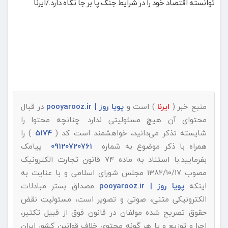
توانسته اقتصاد خود را در شرایط جنگ پا بر جا نگاه دارد./ایرنا
منبع خبر (
ایرنا
) است و
پویا روز | pooyarooz.ir
در قبال
محتوای آن هیچ مسئولیتی ندارد. چنانچه محتوا را
شایسته تذکر می‌دانید، خواهشمند است کد (
5174
) را
همراه با ذکر موضوع به شماره
09120720761
پیامک
بفرمایید.با استناد به ماده ۷۴ قانون تجارت الکترونیک
مصوب ۱۳۸۲/۱۰/۱۷ مجلس شورای اسلامی و با عنایت به
اینکه
پویا روز | pooyarooz.ir
مصداق بستر مبادلات
الکترونیکی متنی، صوتی و تصویر است، مسئولیت نقض
حقوق تصریح شده مولفان در قانون فوق از قبیل تکثیر،
اجرا و توزیع و یا هر گونه محتوی خلاف قوانین کشور ایران