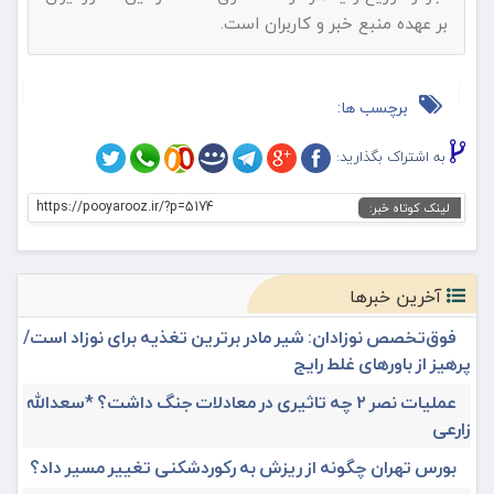
بر عهده منبع خبر و کاربران است.
برچسب ها:
به اشتراک بگذارید:
https://pooyarooz.ir/?p=5174
لینک کوتاه خبر:
آخرین خبرها
فوق‌تخصص نوزادان: شیر مادر برترین تغذیه برای نوزاد است/
پرهیز از باورهای غلط رایج
عملیات نصر ۲ چه تاثیری در معادلات جنگ داشت؟ *سعدالله
زارعی
بورس تهران چگونه از ریزش به رکوردشکنی تغییر مسیر داد؟