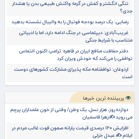
تنگی انگشتر و کفش در گرما؛ واکنش طبیعی بدن یا هشدار
جدی؟
رضایی: یک درصد بودجه فوتبال را به والیبال نشسته بدهید
غریب‌آبادی: دیپلماسی در جنگ ادامه دارد، اما با ادبیاتی
متناسب با شرایط جنگی
دفتر حفاظت منافع ایران در قاهره: ترامپ اکنون التماس
توافقی را می‌کند که خودش ویران کرد
اردوغان: توافقنامه مکه پذیرای مشارکت کشورهای دوست
است
پربیننده ترین خبرها
دوازده روز، هزار نسل، یک وطن/ وقتی از خون علمداران پرچم
می روید ✍️زهرا قاسمیان
افزایش ۱۲۰ درصدی قیمت یارانه صمون قوت غالب مردم در
ایلام ✍️ عبدل خزلی