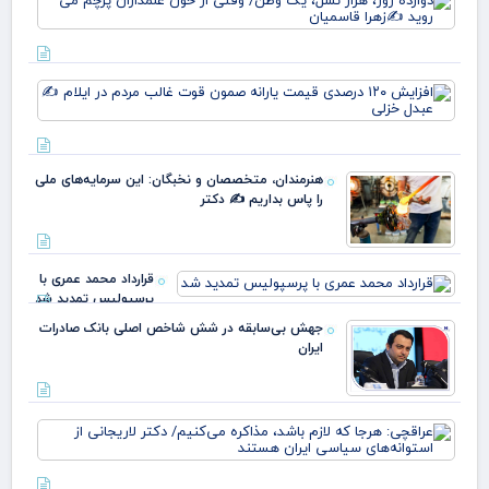
روز
نس
وط
وقت
افز
خو
۱۲۰
علم
در
پرچ
قی
روی
یارا
زهر
هنرمندان، متخصصان و نخبگان: این سرمایه‌های ملی
صم
را پاس بداریم ✍️ دکتر
قو
غا
مرد
ایل
قرارداد محمد عمری با
عبد
پرسپولیس تمدید شد
خز
جهش بی‌سابقه در شش شاخص اصلی بانک صادرات
ایران
عرا
هرج
لاز
مذا