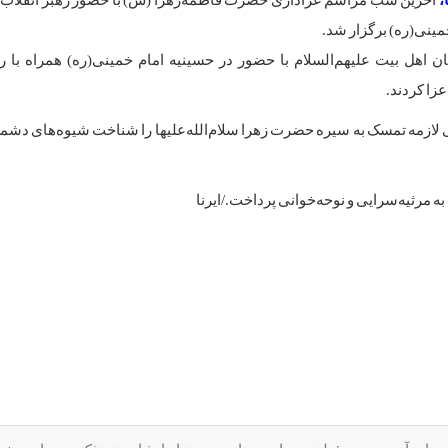
،
آخرین شب مراسم عزاداری حضرت فاطمه‌زهرا (س) با حضور رهبر انقلاب 
مینی(ره) برگزار شد.
 اهل بیت علیهم‌السلام با حضور در حسینیه امام خمینی(ره) همراه با ره
زا کردند.
ی لازمه تمسک به سیره حضرت زهرا سلام‌الله‌علیها را شناخت شیوه‌های دشم
 مرثیه‌سرایی و نوحه‌خوانی پرداخت./ایرنا