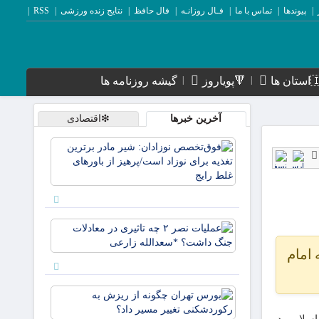
پیوندها
تماس با ما
فـال روزانـه
فال حافظ
نتایج زنده ورزشی
RSS
ن ها
🔻پویاروز
گیشه روزنامه ها
آخرین خبرها
❇اقتصادی
فوق‌تخصص
نوزادان: ش
مادر برتری
تغذیه برای
نوزاد است/
پرهیز از
عملیات
باورها
نصر ۲ چه
امام
تاثیری در
معادلات
جنگ
بورس تهرا
داشت؟
چگونه از
*سعدالله