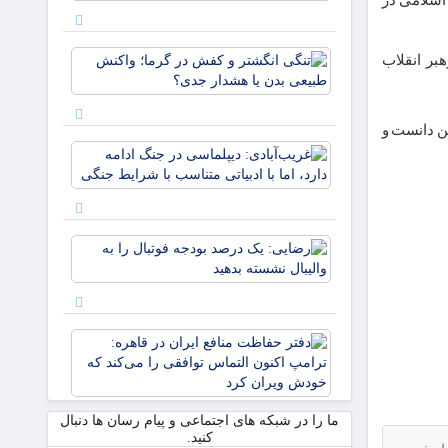
اسلامی در
ریزش به
زارعی
رکوردشکن
تغییر مسیر
تنگی
بر انقلاب
داد؟
انگشتر
و کفش
در گرما؛
ن دانست و
واکنش
غریب‌آبادی
طبیعی
دیپلماسی د
بدن یا
جنگ ادامه
هشدار
دارد، اما با
جدی؟
ادبیاتی
رضایی:
متناسب با
یک
شرایط
درصد
بودجه
فوتبال
دفتر
را به
حفاظت
والیبال
منافع
نشسته
ایران در
بدهید
قاهره:
ما را در شبکه های اجتماعی و پیام رسان ها دنبال
کنید.
ترامپ