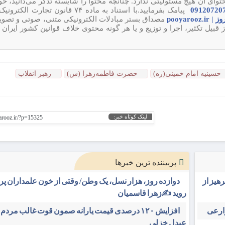
وای آن هیچ مسئولیتی ندارد. چنانچه محتوا را شایسته تذکر می‌دانید، خ
پیامک بفرمایید.با استناد به ماده ۷۴ قانون تجارت
pooyarooz.ir
مصداق بستر مبادلات الکترونیکی متنی، صوتی و تصوی
ل تکثیر، اجرا و توزیع و یا هر گونه محتوی خلاف قوانین کشور ایران 
حسینیه امام خمینی(ره)
حضرت فاطمه‌زهرا (س)
رهبر انقلاب
لینک کوتاه خبر:
yarooz.ir/?p=15325
پربیننده ترین خبرها
هیز از
دوازده روز، هزار نسل، یک وطن/ وقتی از خون علمداران پ
روید ✍️زهرا قاسمیان
افزایش ۱۲۰ درصدی قیمت یارانه صمون قوت غالب مردم 
عبدل خزلی