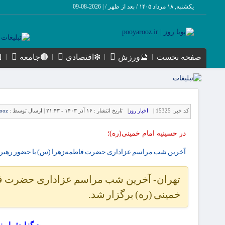
یکشنبه, ۱۸ مرداد ۱۴۰۵ / بعد از ظهر /
|
2026-08-09
صفحه نخست
🔮ورزش
❇اقتصادی
🟤جامعه
کد خبر:
15325 |
اخبار روز
|
تاریخ انتشار :
۱۶ آذر ۱۴۰۳ - ۲۱:۴۳ |
ارسال توسط :
ooz
در حسینیه امام خمینی(ره)؛
آخرین شب مراسم عزاداری حضرت فاطمه‌زهرا (س) با حضور رهبر ا
تهران- آخرین شب مراسم عزاداری حضرت فاطم
خمینی (ره) برگزار شد.