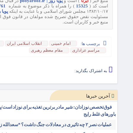
منبع خبر (
ایرنا
) است و
پویا روز | pooyarooz.ir
در قبال محت
است کد (
15325
) را همراه با ذکر موضوع به شماره
09120720761
۱۳۸۲/۱۰/۱۷ مجلس شورای اسلامی و با عنایت به اینکه
پویا روز | 
مسئولیت نقض حقوق تصریح شده مولفان در قانون فوق از قبی
منبع خبر و کاربران است.
امام خمینی
انقلاب اسلامی ایران
برچسب ها:
مراسم عزاداری
مقام ‌معظم رهبری
به اشتراک بگذارید:
آخرین خبرها
فوق‌تخصص نوزادان: شیر مادر برترین تغذیه برای نوزاد است/پر
باورهای غلط رایج
عملیات نصر ۲ چه تاثیری در معادلات جنگ داشت؟ *سعدالله زارعی