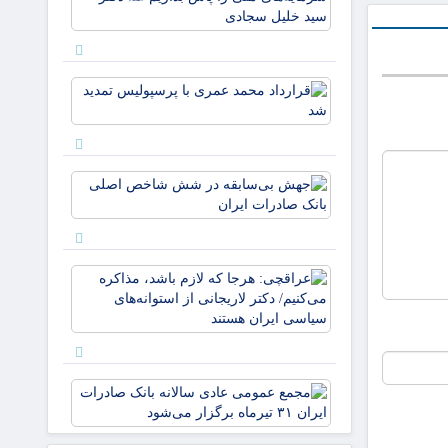
نخبگان: ای
غالب
سرمایه‌های
مردم در
ملی را پا
ایلام ✍️
بداریم ✍️
عبدل
قرارداد
دکتر
خزل
محمد
عمری با
پرسپولیس
تمدید شد
جهش
بی‌سابقه
در شش
شاخص
اصلی
عراقچی:
بانک
هرجا که
صادرات
لازم باشد،
ایران
مذاکره
می‌کنیم/
دکتر
مجمع
لاریجانی
عمومی
از
عادی
استوانه‌ها