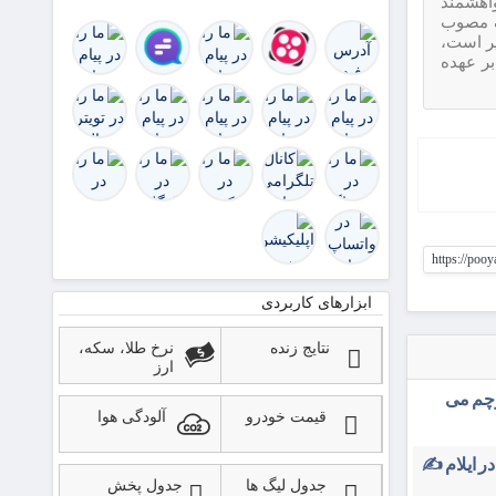
واهشمند
اکنون
 الکترونیک مصوب
التماس
ر است،
توافقی
بر عهده
را می‌کند
ک
https://poo
ابزارهای کاربردی
نتایج زنده
نرخ طلا، سکه،
ارز
رچم می
قیمت خودرو
آلودگی هوا
در ایلام ✍️
جدول لیگ ها
جدول پخش