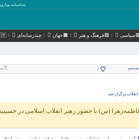
شناسنامه پویاروز
سیاسی
🟦فرهنگ و هنر
🟫جهان
چندرسانه‌ای
🇮🇷استا
پ
۰
pooyar
5
نقلاب برگزار شد
ه‌زهرا (س) با حضور رهبر انقلاب اسلامی در حسینیه 