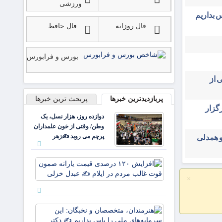
ورزشی
 بداریم
فال روزانه
فال حافظ
بورس و فرابورس
 از
پربازدیدترین خبرها
پربحث ترین خبرها
ایران ۳۱ تیرماه برگزار
دوازده روز، هزار نسل، یک
وطن/ وقتی از خون علمداران
پرچم می روید ✍️زهر
و همدلی
افزایش
۱۲۰
×
درصدی
قیمت
یارانه
هنرمندان،
صمون
متخصصان 
قوت