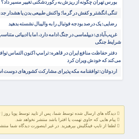
بورس تهران چگونه از ریزش به رکوردشکنی تغییر مسیر داد؟
تنگی انگشتر و کفش در گرما؛ واکنش طبیعی بدن یا هشدار جد
رضایی: یک درصد بودجه فوتبال را به والیبال نشسته بدهید
غریب‌آبادی: دیپلماسی در جنگ ادامه دارد، اما با ادبیاتی متناسب 
شرایط جنگی
دفتر حفاظت منافع ایران در قاهره: ترامپ اکنون التماس تواف
می‌کند که خودش ویران کرد
اردوغان: توافقنامه مکه پذیرای مشارکت کشورهای دوست 
دیدگاه های ارسال شده توسط شما، پس از تایید توسط پویا روز | pooyarooz.ir در وب سایت منتشر خواهد شد
پیام هایی که حاوی تهمت یا افترا باشد منتشر نخواهد شد.
لطفا از تایپ فینگلیش بپرهیزید. در غیر اینصورت دیدگاه شما منتش