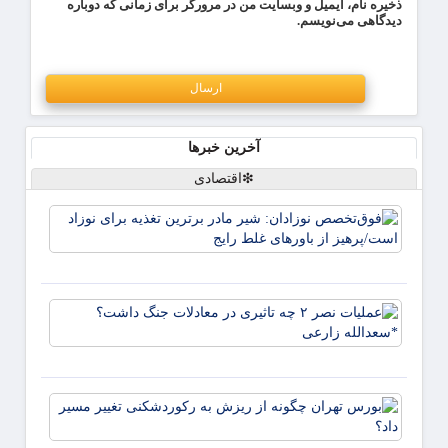
ذخیره نام، ایمیل و وبسایت من در مرورگر برای زمانی که دوباره
دیدگاهی می‌نویسم.
آخرین خبرها
❇اقتصادی
فوق‌
نوزادا
مادر ب
تغذیه 
نوزاد 
عملیا
پرهیز 
باورها
تاثیری
معادلا
جنگ
بورس 
داشت
چگونه 
*سعدا
ریزش 
زارعی