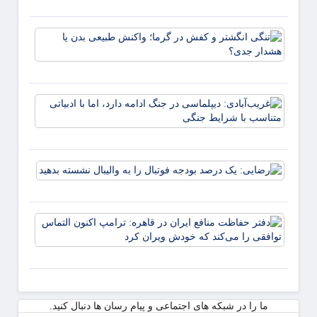
رکورد
تغییر 
تنگی
داد؟
انگشت
و کف
در گرم
واکنش
غریب‌آ
طبیعی
دیپلما
بدن یا
جنگ اد
هشدار
دارد، ا
جدی؟
ادبیاتی
رضایی
متناسب
یک
شرایط
درصد
بودجه
دفتر
فوتبال
حفاظ
را به
منافع
والیبال
ایران 
نشسته
قاهره:
بدهید
ترامپ
اکنون
ما را در شبکه های اجتماعی و پیام رسان ها دنبال کنید.