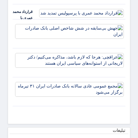
سرمایه
مردم د
ملی ر
ایلام ✍
قرارداد محمد
بداریم
عبدل
عمری با
دکتر
خزل
پرسپولیس
جهش
تمدید شد
بی‌ساب
در ش
شاخص
اصلی
عراقچ
بانک
هرجا ک
صادرا
لازم ب
ایران
مذاکر
می‌کنی
مجمع
دکتر
عموم
لاریجا
عادی
از
سالانه
استوانه
بانک
صادرا
تیرماه
تبلیغات
برگزار