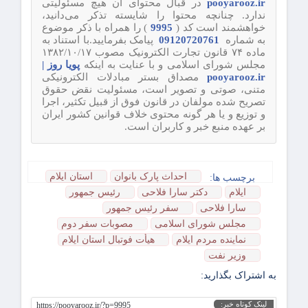
pooyarooz.ir
در قبال محتوای آن هیچ مسئولیتی
ندارد. چنانچه محتوا را شایسته تذکر می‌دانید،
خواهشمند است کد (
9995
) را همراه با ذکر موضوع
به شماره
09120720761
پیامک بفرمایید.با استناد به
ماده ۷۴ قانون تجارت الکترونیک مصوب ۱۳۸۲/۱۰/۱۷
مجلس شورای اسلامی و با عنایت به اینکه
پویا روز |
pooyarooz.ir
مصداق بستر مبادلات الکترونیکی
متنی، صوتی و تصویر است، مسئولیت نقض حقوق
تصریح شده مولفان در قانون فوق از قبیل تکثیر، اجرا
و توزیع و یا هر گونه محتوی خلاف قوانین کشور ایران
بر عهده منبع خبر و کاربران است.
احداث پارک بانوان
استان ایلام
برچسب ها:
ایلام
دکتر سارا فلاحی
رئیس جمهور
سارا فلاحی
سفر رئیس جمهور
مجلس شورای اسلامی
مصوبات سفر دوم
نماینده مردم ایلام
هیأت فوتبال استان ایلام
وزیر نفت
به اشتراک بگذارید:
لینک کوتاه خبر:
https://pooyarooz.ir/?p=9995