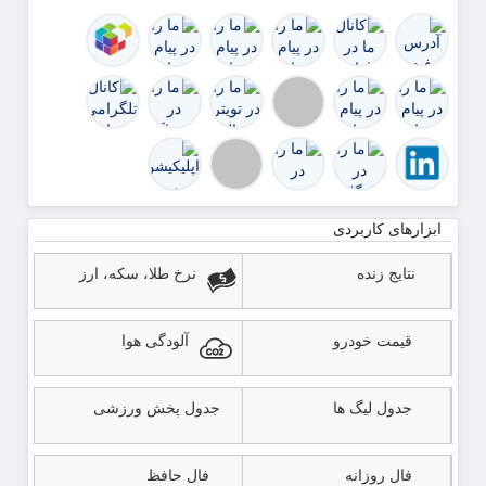
التما
توافق
را می‌
ک
ابزارهای کاربردی
نتایج زنده
نرخ طلا، سکه، ارز
قیمت خودرو
آلودگی هوا
جدول لیگ ها
جدول پخش ورزشی
فال روزانه
فال حافظ