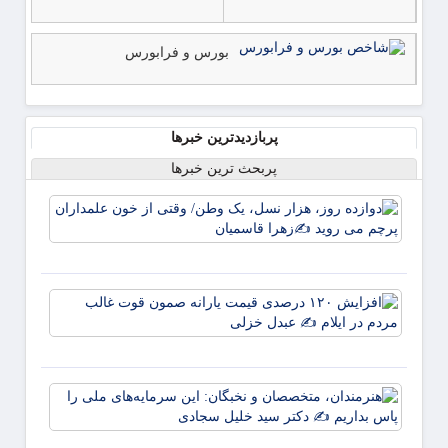
بورس و فرابورس
پربازدیدترین خبرها
پربحث ترین خبرها
دوازده
روز، ه
نسل، 
وطن/
وقتی ا
افزای
خون
۱۲۰
علمدا
درصد
پرچم 
قیمت
روید ✍
یارانه
زهر
هنرمند
صمون
متخصص
قوت
نخبگان
غالب