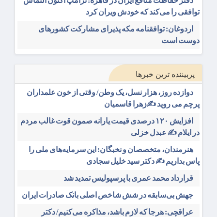
دفتر حفاظت منافع ایران در قاهره: ترامپ اکنون التماس
توافقی را می‌کند که خودش ویران کرد
اردوغان: توافقنامه مکه پذیرای مشارکت کشورهای
دوست است
پربیننده ترین خبرها
دوازده روز، هزار نسل، یک وطن/ وقتی از خون علمداران
پرچم می روید ✍️زهرا قاسمیان
افزایش ۱۲۰ درصدی قیمت یارانه صمون قوت غالب مردم
در ایلام ✍️ عبدل خزلی
هنرمندان، متخصصان و نخبگان: این سرمایه‌های ملی را
پاس بداریم ✍️ دکتر سید خلیل سجادی
قرارداد محمد عمری با پرسپولیس تمدید شد
جهش بی‌سابقه در شش شاخص اصلی بانک صادرات ایران
عراقچی: هرجا که لازم باشد، مذاکره می‌کنیم/ دکتر