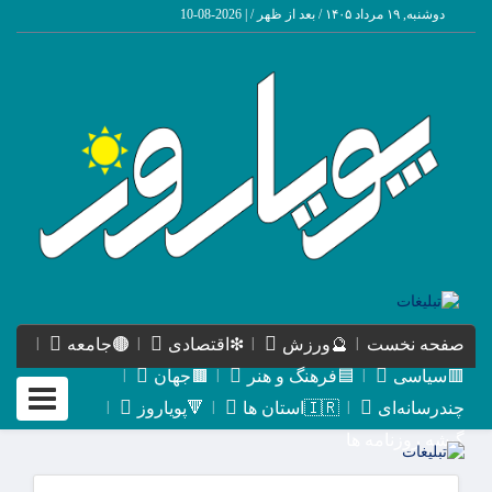
دوشنبه, ۱۹ مرداد ۱۴۰۵ / بعد از ظهر /
|
2026-08-10
صفحه نخست
🔮ورزش
❇اقتصادی
🟤جامعه
🟥سیاسی
🟦فرهنگ و هنر
🟫جهان
Toggle
چندرسانه‌ای
🇮🇷استان ها
🔻پویاروز
igation
گیشه روزنامه ها