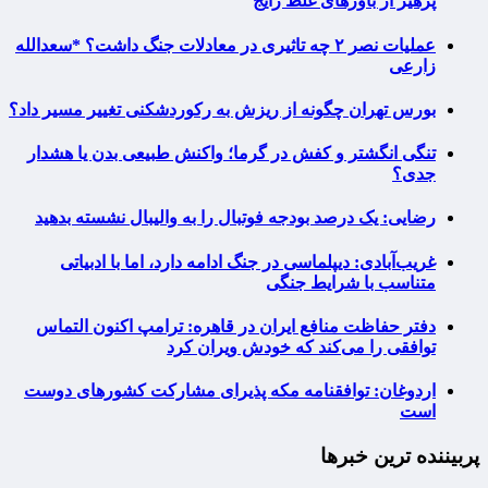
پرهیز از باورهای غلط رایج
عملیات نصر ۲ چه تاثیری در معادلات جنگ داشت؟ *سعدالله
زارعی
بورس تهران چگونه از ریزش به رکوردشکنی تغییر مسیر داد؟
تنگی انگشتر و کفش در گرما؛ واکنش طبیعی بدن یا هشدار
جدی؟
رضایی: یک درصد بودجه فوتبال را به والیبال نشسته بدهید
غریب‌آبادی: دیپلماسی در جنگ ادامه دارد، اما با ادبیاتی
متناسب با شرایط جنگی
دفتر حفاظت منافع ایران در قاهره: ترامپ اکنون التماس
توافقی را می‌کند که خودش ویران کرد
اردوغان: توافقنامه مکه پذیرای مشارکت کشورهای دوست
است
پربیننده ترین خبرها