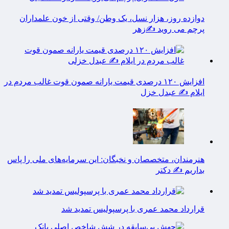
افزایش ۱۲۰ درصدی قیمت یارانه صمون قوت غالب مردم در
ایلام ✍️ عبدل خزل
هنرمندان، متخصصان و نخبگان: این سرمایه‌های ملی را پاس
بداریم ✍️ دکتر
قرارداد محمد عمری با پرسپولیس تمدید شد
جهش بی‌سابقه در شش شاخص اصلی بانک صادرات ایران