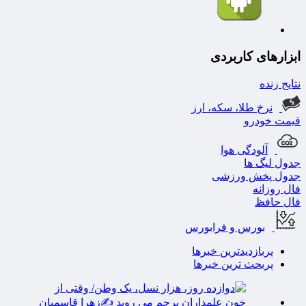
نتایج زنده
نرخ طلا، سکه، ارز
قیمت خودرو
آلودگی هوا
جدول لیگ ها
جدول پخش ورزشی
فال روزانه
فال حافظ
بورس و فرابورس
پربازدیدترین خبرها
پربحث ترین خبرها
دوازده روز، هزار نسل، یک وطن/ وقتی از خون علمداران
پرچم می روید ✍️زهر