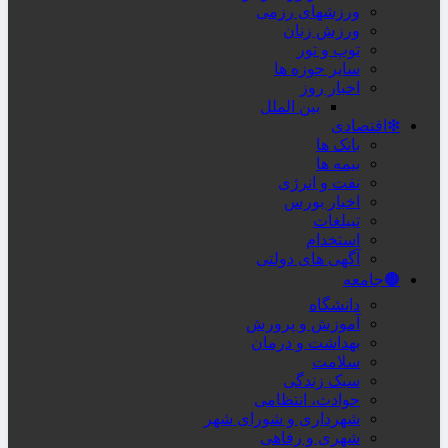
ورزشهای رزمی
ورزش زنان
توپ و تور
سایر حوزه ها
اخبار روز
بین الملل
❇اقتصادی
بانک ها
بیمه ها
نفت و انرژی
اخبار بورس
تبیلغات
استخدام
آگهی های دولتی
🟤جامعه
دانشگاه
آموزش و پرورش
بهداشت و درمان
سلامت
سبک زندگی
حوادث، انتظامی
شهرداری و شورای شهر
شهری و رفاهی