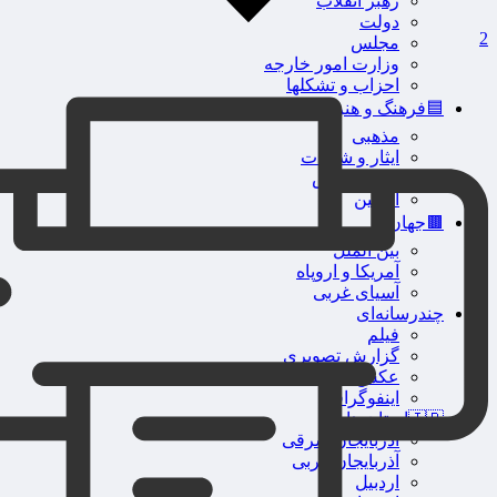
رهبر انقلاب
دولت
2
مجلس
وزارت امور خارجه
احزاب و تشکلها
🟦فرهنگ و هنر
مذهبی
ایثار و شهادت
دفاع مقدس
اربعین
🟫جهان
بین الملل
آمریکا و اروپاه
آسیای غربی
چندرسانه‌ای
فیلم
گزارش تصویری
عکس
اینفوگرافی
🇮🇷استان ها
آذربایجان شرقی
آذربایجان غربی
اردبیل