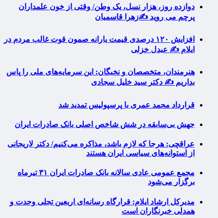
دوازده روز، هزار نسل، یک وطن/ وقتی از خون علمداران
پرچم می روید ✍️زهرا قاسمیان
افزایش ۱۲۰ درصدی قیمت یارانه صمون قوت غالب مردم در
ایلام ✍️ عبدل خزلی
هنرمندان، متخصصان و نخبگان: این سرمایه‌های ملی را پاس
بداریم ✍️ دکتر سید خلیل سجادی
قرارداد محمد عمری با پرسپولیس تمدید شد
جهش بی‌سابقه در شش شاخص اصلی بانک صادرات ایران
عراقچی: هرجا که لازم باشد، مذاکره می‌کنیم/ دکتر لاریجانی
از استوانه‌های سیاسی ایران هستند
مجمع عمومی عادی سالانه بانک صادرات ایران ۳۱ تیرماه
برگزار می‌شود
مدیرکل ارشاد ایلام: قرارگاه رسانه‌ای اربعین تجلی وحدت و
همدلی خبرنگاران است