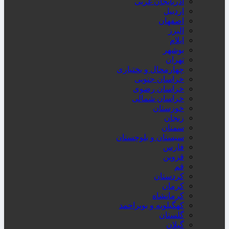
آذربایجان غربی
اردبیل
اصفهان
البرز
ایلام
بوشهر
تهران
چهارمحال و بختیاری
خراسان جنوبی
خراسان رضوی
خراسان شمالی
خوزستان
زنجان
سمنان
سیستان و بلوچستان
فارس
قزوین
قم
کردستان
کرمان
کرمانشاه
کهگیلویه و بویراحمد
گلستان
گیلان