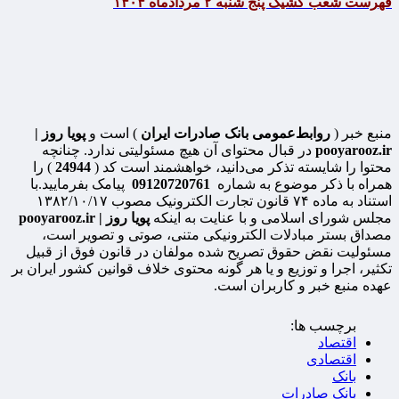
فهرست شعب کشیک پنج شنبه ۲ مردادماه ۱۴۰۴
منبع خبر (
روابط‌عمومی بانک صادرات ایران
) است و
پویا روز |
pooyarooz.ir
در قبال محتوای آن هیچ مسئولیتی ندارد. چنانچه
محتوا را شایسته تذکر می‌دانید، خواهشمند است کد (
24944
) را
همراه با ذکر موضوع به شماره
09120720761
پیامک بفرمایید.با
استناد به ماده ۷۴ قانون تجارت الکترونیک مصوب ۱۳۸۲/۱۰/۱۷
مجلس شورای اسلامی و با عنایت به اینکه
پویا روز | pooyarooz.ir
مصداق بستر مبادلات الکترونیکی متنی، صوتی و تصویر است،
مسئولیت نقض حقوق تصریح شده مولفان در قانون فوق از قبیل
تکثیر، اجرا و توزیع و یا هر گونه محتوی خلاف قوانین کشور ایران بر
عهده منبع خبر و کاربران است.
برچسب ها:
اقتصاد
اقتصادی
بانک
بانک صادرات