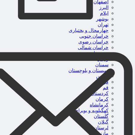
اصفهان
البرز
ایلام
بوشهر
تهران
چهارمحال و بختیاری
خراسان جنوبی
خراسان رضوی
خراسان شمالی
خوزستان
زنجان
سمنان
سیستان و بلوچستان
فارس
قزوین
قم
کردستان
کرمان
کرمانشاه
کهگیلویه و بویراحمد
گلستان
گیلان
لرستان
مازندران