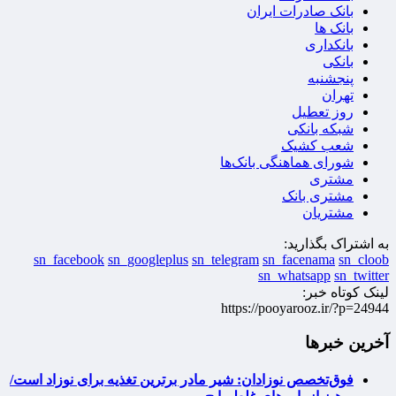
بانک صادرات ایران
بانک ها
بانکداری
بانکی
پنجشنبه
تهران
روز تعطیل
شبکه بانکی
شعب کشیک
شورای هماهنگی بانک‌ها
مشتری
مشتری بانک
مشتریان
به اشتراک بگذارید:
sn_facebook
sn_googleplus
sn_telegram
sn_facenama
sn_cloob
sn_whatsapp
sn_twitter
لینک کوتاه خبر:
https://pooyarooz.ir/?p=24944
آخرین خبرها
فوق‌تخصص نوزادان: شیر مادر برترین تغذیه برای نوزاد است/