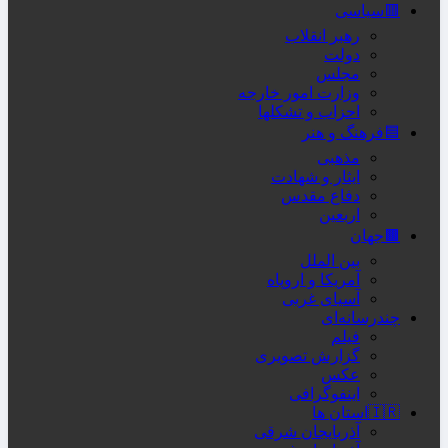
🟥سیاسی
رهبر انقلاب
دولت
مجلس
وزارت امور خارجه
احزاب و تشکلها
🟦فرهنگ و هنر
مذهبی
ایثار و شهادت
دفاع مقدس
اربعین
🟫جهان
بین الملل
آمریکا و اروپاه
آسیای غربی
چندرسانه‌ای
فیلم
گزارش تصویری
عکس
اینفوگرافی
🇮🇷استان ها
آذربایجان شرقی