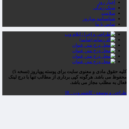
کلیه حقوق مادی و معنوی سایت برای پوسته پویاروز (نسخه 5)
محفوظ می باشد. هرگونه کپی برداری از مطالب تنها با درج لینک
فعال به مطلب مجاز می باشد.
طراحی و توسعه : کاشمروب . IR