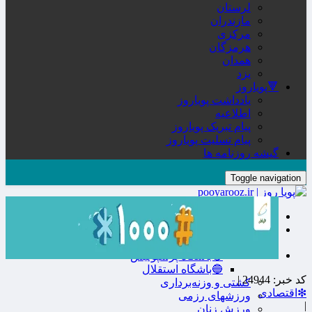
لرستان
مازندران
مرکزی
هرمزگان
همدان
یزد
🔻پویاروز
یادداشت پویاروز
اطلاعیه
پیام تبریک پویاروز
پیام تسلیت پویاروز
گیشه روزنامه ها
Toggle navigation
صفحه نخست
🔮ورزش
فوتبال
🔴باشگاه پرسپولیس
🔵باشگاه استقلال
کد خبر:
24944 |
کشتی و وزنه‌برداری
❇اقتصادی
ورزشهای رزمی
|
ورزش زنان