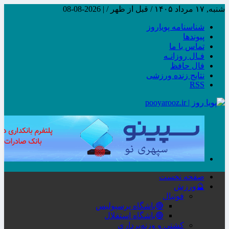
شنبه, ۱۷ مرداد ۱۴۰۵ / قبل از ظهر /
|
2026-08-08
شناسنامه پویاروز
پیوندها
تماس با ما
فـال روزانـه
فال حافظ
نتایج زنده ورزشی
RSS
صفحه نخست
🔮ورزش
فوتبال
🔴باشگاه پرسپولیس
🔵باشگاه استقلال
کشتی و وزنه‌برداری