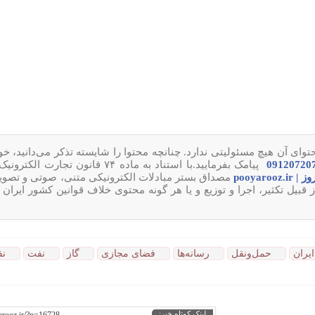
وای آن هیچ مسئولیتی ندارد. چنانچه محتوا را شایسته تذکر می‌دانید، خ
پیامک بفرمایید.با استناد به ماده ۷۴ قانون تجارت
pooyarooz.ir
مصداق بستر مبادلات الکترونیکی متنی، صوتی و تصوی
ل تکثیر، اجرا و توزیع و یا هر گونه محتوی خلاف قوانین کشور ایران 
یران
حمل‌ونقل
رسانه‌ها
فضای مجازی
گاز
نفت
نف
لینک کوتاه خبر: