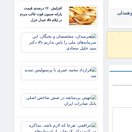
خون
افزایش ۱۲۰ درصدی قیمت
علمداران
و همدلی
یارانه صمون قوت غالب مردم
پرچم می
در ایلام ✍️ عبدل خزل
روید ✍️
زهر
هنرمندان،
×
متخصصان 
نخبگان: ای
سرمایه‌های
ملی را پا
بداریم ✍️
قرارداد
دکتر
محمد
عمری با
پرسپولیس
تمدید شد
جهش
بی‌سابقه
در شش
شاخص
اصلی
عراقچی:
بانک
هرجا که
صادرات