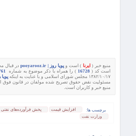
منبع خبر (
ایرنا
) است و
پویا روز | pooyarooz.ir
در قبال محت
است کد (
16728
) را همراه با ذکر موضوع به شماره
09120720761
۱۳۸۲/۱۰/۱۷ مجلس شورای اسلامی و با عنایت به اینکه
پویا روز | 
مسئولیت نقض حقوق تصریح شده مولفان در قانون فوق از قبی
منبع خبر و کاربران است.
افزایش قیمت
پخش فرآورده‌های نفتی ا
برچسب ها:
وزارت نفت