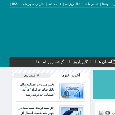
پیوندها
تماس با ما
فـال روزانـه
فال حافظ
نتایج زنده ورزشی
RSS
ن ها
🔻پویاروز
گیشه روزنامه ها
آخرین خبرها
❇اقتصادی
تغییر مثبت در عملکرد مالی
بانک صادرات ایران/ درآمد
عملیاتی ۸۰ درصد رشد
حق بیمه تولیدی بیمه ملت در
چهار ماه نخست امسال از
پ