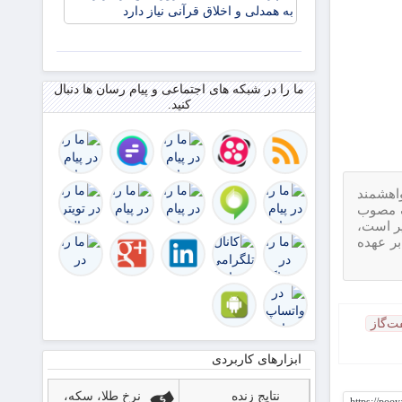
جامعه
امروز بیش
از هر زمان
به همدلی و
اخلاق
ما را در شبکه های اجتماعی و پیام رسان ها دنبال
قرآنی نیاز
کنید.
دارد
واهشمند
 الکترونیک مصوب
ر است،
بر عهده
ت‌گاز
ابزارهای کاربردی
نتایج زنده
نرخ طلا، سکه،