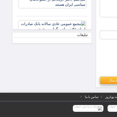
لازم باشد،
ایران
مذاکره
می‌کنیم/
دکتر
مجمع
لاریجانی
عمومی
از
عادی
تبلیغات
استوانه‌ها
سالانه
بانک
صادرات
ایران ۳۱
تیرماه
برگزار
می‌شود
 پویاروز
تماس با ما