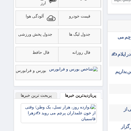
https://poo
ارز
قیمت خودرو
آلودگی هوا
جدول لیگ ها
جدول پخش ورزشی
رچم می
فال روزانه
فال حافظ
در ایلام ✍️
بورس و فرابورس
 بداریم
پربازدیدترین خبرها
پربحث ترین خبرها
دوازده
 از
روز، هزار
نسل، یک
وطن/
ایران ۳۱ تیرماه برگزار
وقتی از