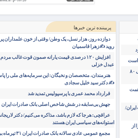
yarooz.ir/?p=16728
پربیننده ترین خبرها
دوازده روز، هزار نسل، یک وطن/ وقتی از خون علمداران پ
روید ✍️زهرا قاسمیان
د
افزایش ۱۲۰ درصدی قیمت یارانه صمون قوت غالب مردم 
 است
عبدل خزلی
تغییر مثبت در عملکرد مالی بانک صادرات ایران/ درآمد عملیاتی ۸۰
هنرمندان، متخصصان و نخبگان: این سرمایه‌های ملی را پاس
✍️ دکتر سید خلیل سجادی
دی بیمه ملت در چهار ماه نخست امسال از ۱۴.۵ همت
قرارداد محمد عمری با پرسپولیس تمدید شد
جهش بی‌سابقه در شش شاخص اصلی بانک صادرات ایران
یران/
عراقچی: هرجا که لازم باشد، مذاکره می‌کنیم/ دکتر لاریجانی
استوانه‌های سیاسی ایران هستند
 از
مجمع عمومی عادی سالانه بانک صادرات 