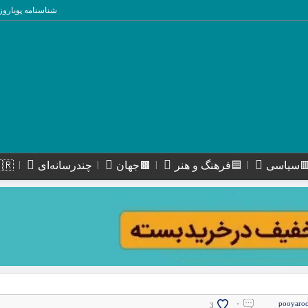
شناسنامه پویاروز
سیاسی
🟦فرهنگ و هنر
🟫جهان
چندرسانه‌ای
🇮🇷استا
۰
pooyaro
3