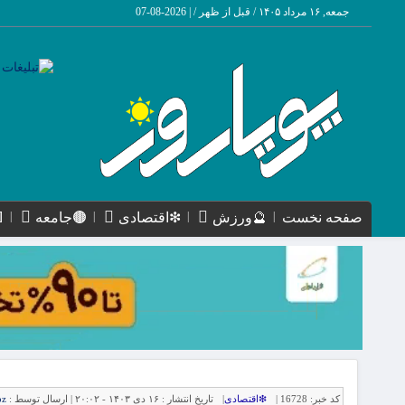
جمعه, ۱۶ مرداد ۱۴۰۵ / قبل از ظهر /
|
2026-08-07
صفحه نخست
🔮ورزش
❇اقتصادی
🟤جامعه
کد خبر:
16728 |
❇اقتصادی
|
تاریخ انتشار :
۱۶ دی ۱۴۰۳ - ۲۰:۰۲ |
ارسال توسط :
oz