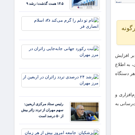
۱۴.۵ همت گذشت/ رشد ۹
نام تو
دلم را
گونه
گرم
می‌کند
✍️
ثبت
اسلام
رکورد
انصاری
بر افزایش
جهانی
فر
 به اطلاع
جابه‌جایی
زائران در
هر دستگاه
رشد ۲۴
مرز
درصدی
مهران
تردد
زائران
‌افزاری و
در
‌رسانی به
رئیس ستاد مرکزی اربعین:
اربعین
سهم مهران از تردد زائر بیش
از مرز
از ۵۰ درصد است
مهران
پزشکیان: