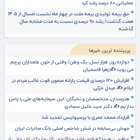
عملیاتی ۸۰ درصد رشد کرد
حق بیمه تولیدی بیمه ملت در چهار ماه نخست امسال از ۱۴.۵
همت گذشت/ رشد ۹۰ درصدی نسبت به مدت مشابه سال
گذشته
پربیننده ترین خبرها
دوازده روز، هزار نسل، یک وطن/ وقتی از خون علمداران پرچم
می روید ✍️زهرا قاسمیان
افزایش ۱۲۰ درصدی قیمت یارانه صمون قوت غالب مردم در
ایلام ✍️ عبدل خزلی
هنرمندان، متخصصان و نخبگان: این سرمایه‌های ملی را پاس
بداریم ✍️ دکتر سید خلیل سجادی
قرارداد محمد عمری با پرسپولیس تمدید شد
جهش بی‌سابقه در شش شاخص اصلی بانک صادرات ایران
عراقچی: هرجا که لازم باشد، مذاکره می‌کنیم/ دکتر لاریجانی از