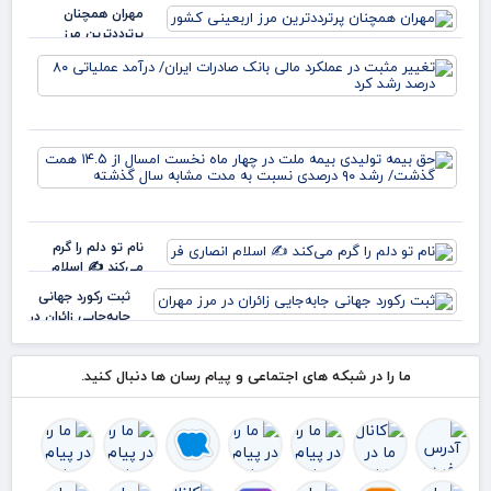
مهران همچنان
انت
پرترددترین مرز
هلی
اربعینی کشور
افت
تغی
می
مثب
عمل
مال
بان
حق 
صاد
تول
ایر
بیم
درآ
ملت
عمل
چها
نام تو دلم را گرم
نخ
رشد
می‌کند ✍️ اسلام
امس
انصاری فر
۴.۵
ثبت رکورد جهانی
هم
جابه‌جایی زائران در
گذ
مرز مهران
رشد
ما را در شبکه های اجتماعی و پیام رسان ها دنبال کنید.