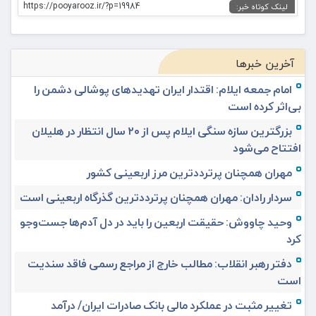
https://pooyarooz.ir/?p=19984
لینک کوتاه خبر:
آخرین خبرها
امام جمعه ایلام: اقتدار ایران تهدیدهای پوشالی دشمن را
بی‌اثر کرده است
بزرگترین سازه سنگی ایلام پس از ۲۰ سال انتظار در هلیلان
افتتاح می‌شود
مهران همچنان پرترددترین مرز اربعینی کشور
سردار رادان: مهران همچنان پرترددترین گذرگاه اربعینی است
وحید چاووش: حقیقت اربعین را باید در دل آدم‌ها جست‌وجو
کرد
دفتر رهبر انقلاب: مطالب خارج از مراجع رسمی فاقد سندیت
است
تغییر مثبت در عملکرد مالی بانک صادرات ایران/ درآمد