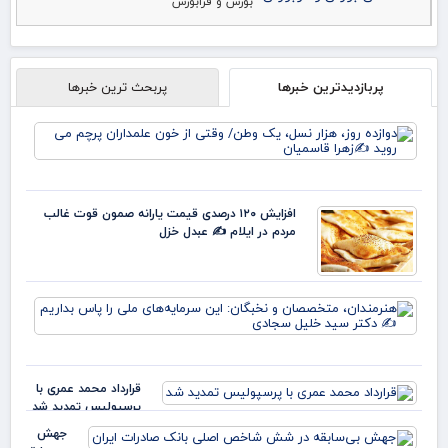
بورس و فرابورس
پربازدیدترین خبرها
پربحث ترین خبرها
دوا
روز
نس
وط
وقت
افزایش ۱۲۰ درصدی قیمت یارانه صمون قوت غالب
خو
مردم در ایلام ✍️ عبدل خزل
علم
پرچ
روی
زهر
هنر
مت
و ن
این
سرم
قرارداد محمد عمری با
ملی
پرسپولیس تمدید شد
بدا
دکت
جهش