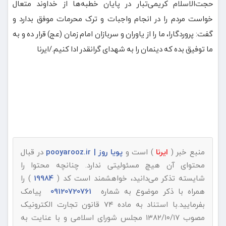
حجت‌الاسلام کریمی‌تبار در پایان خطبه‌ها از خداوند متعال
خواست مردم را در انجام واجبات و ترک محرمات موفق بدارد و
گفت: پروردگارا، ما را از یاوران و سربازان امام زمان (عج) قرار ده و به
ما توفیق بده که دینمان را به شهدای گرانقدر ادا کنیم./ایرنا
منبع خبر (
ایرنا
) است و
پویا روز | pooyarooz.ir
در قبال
محتوای آن هیچ مسئولیتی ندارد. چنانچه محتوا را
شایسته تذکر می‌دانید، خواهشمند است کد (
19984
) را
همراه با ذکر موضوع به شماره
09120720761
پیامک
بفرمایید.با استناد به ماده ۷۴ قانون تجارت الکترونیک
مصوب ۱۳۸۲/۱۰/۱۷ مجلس شورای اسلامی و با عنایت به