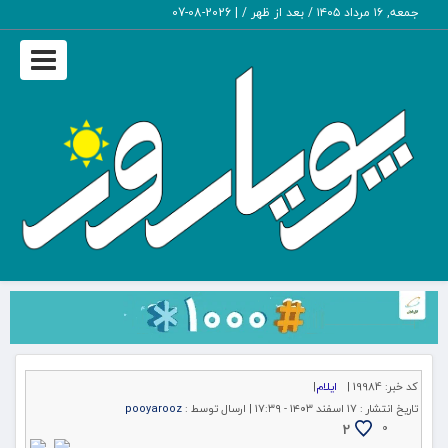
جمعه, ۱۶ مرداد ۱۴۰۵ / بعد از ظهر /
|
2026-08-07
Toggle
igation
کد خبر:
19984 |
ایلام
|
تاریخ انتشار :
۱۷ اسفند ۱۴۰۳ - ۱۷:۳۹ |
ارسال توسط :
pooyarooz
2
۰