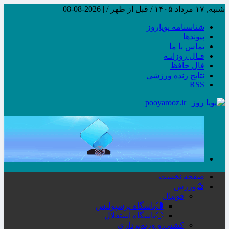
شنبه, ۱۷ مرداد ۱۴۰۵ / قبل از ظهر /
|
2026-08-08
شناسنامه پویاروز
پیوندها
تماس با ما
فـال روزانـه
فال حافظ
نتایج زنده ورزشی
RSS
صفحه نخست
🔮ورزش
فوتبال
🔴باشگاه پرسپولیس
🔵باشگاه استقلال
کشتی و وزنه‌برداری