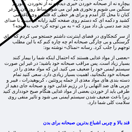
بیچاره نه از صبحانه خوردن خیری دیدم و نه از نخوردن. بخوریم
سنگین می شویم و نخوری هم این می شود بساط روزمان. غرغر
کنان تا محل کار آمدم و برای هر خطی که قلمم روی کاغذ می
کشید و دکمه ای که دستم روی صفحه کلید رایانه ام میبرد با صدای
چند صد دسی بل داد میزد که « به من توجه کن» خب به منچه؟
از سر کنجکاوی در فضای اینترنت داشتم جستجو می کردم که برای
گرسنگی و بی چارگی صبحانه ام چه چاره کنم که با این مطلب
توجهم را جلب کرد. رسانه «نمناک» نوشته بود:
«بعضی از مواد غذایی هستند که احتمال اینکه شما را بیمار کنند
بسیار زیاد است. پس مراقب صبحانه خود باشید؛ در غیر این صورت
سیستم ایمنی خود را ضعیف می کنید. این که مواد مغذی را در
صبحانه خود بگنجانید، اهمیت بسیار زیادی دارد. سعی کنید تمام
دسته بندی های مواد مغذی از جمله پروتئین ، کربوهیدرات ، فیبر و
چربی های ضد التهابی را در رژیم غذایی خود و صبحانه جای دهید از
طرفی باید از خوردن بعضی از مواد غذایی هنگام صبح خودداری کنید
زیرا باعث ضعیف شدن سیستم ایمنی می شود و تاثیر منفی روی
سلامت کلی شما دارد.
قند بالا و چربی اشباع بدترین صبحانه برای بدن