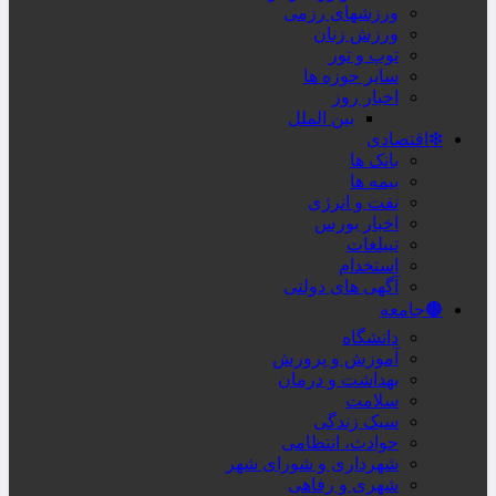
ورزشهای رزمی
ورزش زنان
توپ و تور
سایر حوزه ها
اخبار روز
بین الملل
❇اقتصادی
بانک ها
بیمه ها
نفت و انرژی
اخبار بورس
تبیلغات
استخدام
آگهی های دولتی
🟤جامعه
دانشگاه
آموزش و پرورش
بهداشت و درمان
سلامت
سبک زندگی
حوادث، انتظامی
شهرداری و شورای شهر
شهری و رفاهی