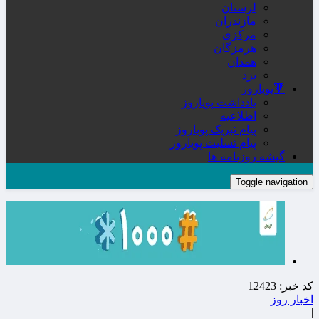
لرستان
مازندران
مرکزی
هرمزگان
همدان
یزد
🔻پویاروز
یادداشت پویاروز
اطلاعیه
پیام تبریک پویاروز
پیام تسلیت پویاروز
گیشه روزنامه ها
Toggle navigation
کد خبر:
12423 |
اخبار روز
|