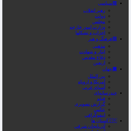
🟥سیاسی
رهبر انقلاب
دولت
مجلس
وزارت امور خارجه
احزاب و تشکلها
🟦فرهنگ و هنر
مذهبی
ایثار و شهادت
دفاع مقدس
اربعین
🟫جهان
بین الملل
آمریکا و اروپاه
آسیای غربی
چندرسانه‌ای
فیلم
گزارش تصویری
عکس
اینفوگرافی
🇮🇷استان ها
آذربایجان شرقی