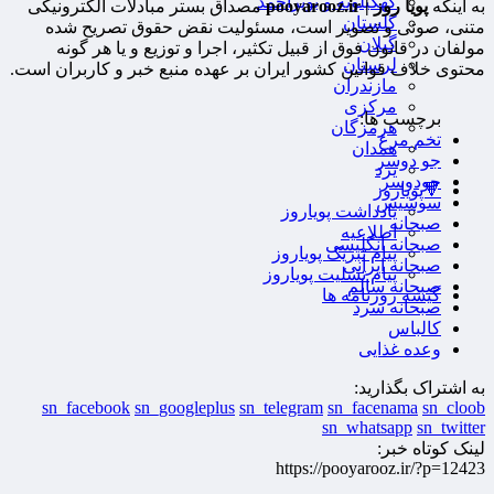
کهگیلویه و بویراحمد
به اینکه
پویا روز | pooyarooz.ir
مصداق بستر مبادلات الکترونیکی
گلستان
متنی، صوتی و تصویر است، مسئولیت نقض حقوق تصریح شده
گیلان
مولفان در قانون فوق از قبیل تکثیر، اجرا و توزیع و یا هر گونه
لرستان
محتوی خلاف قوانین کشور ایران بر عهده منبع خبر و کاربران است.
مازندران
مرکزی
برچسب ها:
هرمزگان
تخم مرغ
همدان
جو دوسر
یزد
جودوسر
🔻پویاروز
سوسیس
یادداشت پویاروز
صبحانه
اطلاعیه
صبحانه انگلیسی
پیام تبریک پویاروز
صبحانه ایرانی
پیام تسلیت پویاروز
صبحانه سالم
گیشه روزنامه ها
صبحانه سرد
کالباس
وعده غذایی
به اشتراک بگذارید:
sn_facebook
sn_googleplus
sn_telegram
sn_facenama
sn_cloob
sn_whatsapp
sn_twitter
لینک کوتاه خبر:
https://pooyarooz.ir/?p=12423