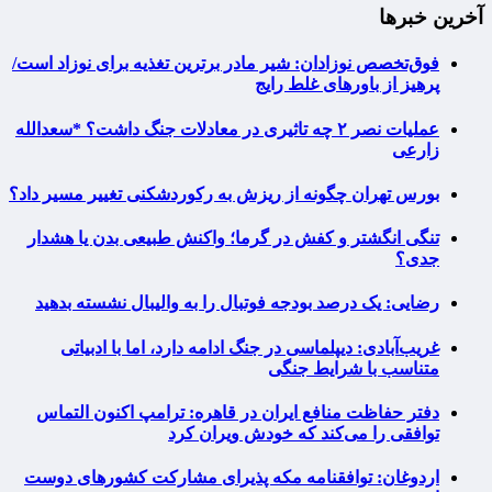
آخرین خبرها
فوق‌تخصص نوزادان: شیر مادر برترین تغذیه برای نوزاد است/
پرهیز از باورهای غلط رایج
عملیات نصر ۲ چه تاثیری در معادلات جنگ داشت؟ *سعدالله
زارعی
بورس تهران چگونه از ریزش به رکوردشکنی تغییر مسیر داد؟
تنگی انگشتر و کفش در گرما؛ واکنش طبیعی بدن یا هشدار
جدی؟
رضایی: یک درصد بودجه فوتبال را به والیبال نشسته بدهید
غریب‌آبادی: دیپلماسی در جنگ ادامه دارد، اما با ادبیاتی
متناسب با شرایط جنگی
دفتر حفاظت منافع ایران در قاهره: ترامپ اکنون التماس
توافقی را می‌کند که خودش ویران کرد
اردوغان: توافقنامه مکه پذیرای مشارکت کشورهای دوست