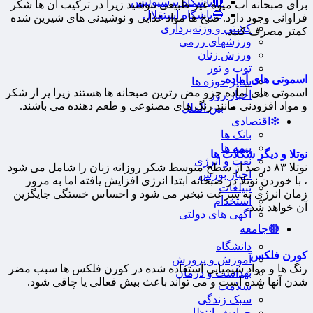
🔴باشگاه پرسپولیس
برای صبحانه آب میوه غیر طبیعی ننوشید زیرا در ترکیب آن ها شکر
🔵باشگاه استقلال
فراوانی وجود دارد. صبح ها مواد غذایی و نوشیدنی های شیرین شده
کشتی و وزنه‌برداری
کمتر مصرف کنید.
ورزشهای رزمی
ورزش زنان
توپ و تور
اسموتی های آماده
سایر حوزه ها
اسموتی های آماده جزو مض رترین صبحانه ها هستند زیرا پر از شکر
اخبار روز
و مواد افزودنی مانند رنگ های مصنوعی و طعم دهنده می باشند.
بین الملل
❇اقتصادی
بانک ها
بیمه ها
نوتلا و دیگر شکلات ها
نفت و انرژی
نوتلا ۸۳ درصد از سطح متوسط شکر روزانه زنان را شامل می شود
اخبار بورس
، با خوردن نوتلا در صبحانه ابتدا انرژی افزایش یافته اما به مرور
تبیلغات
زمان انرژی به سرعت تبخیر می شود و احساس خستگی جایگزین
استخدام
آن خواهد شد.
آگهی های دولتی
🟤جامعه
دانشگاه
کورن فلکس
آموزش و پرورش
رنگ ها و مواد شیمیایی استفاده شده در کورن فلکس ها سبب مضر
بهداشت و درمان
شدن آنها شده است و می تواند باعث بیش فعالی یا چاقی شود.
سلامت
سبک زندگی
حوادث، انتظامی