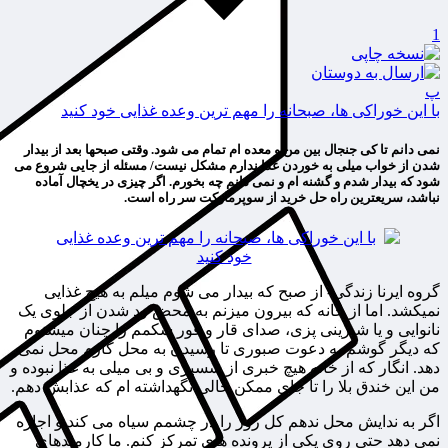
1
پ
با این خوراکی ها، صبحانه را مهم ترین وعده غذایی خود کنید
نمی دانم تا کی جنجال بین من و معده ام تمام می شود. وقتی صبحها بعد از بیدار
شدن از خواب میلی به خوردن غذا ندارم مشکل نیست/ مسئله از جایی شروع می
شود که بیدار شدم و گشنه ام و نمی دانم چه بخورم. اگر چیزی در یخچال آماده
نباشد، سریعترین راه حل خرید از سوپرمارکت سر راه است.
گروه ایرنا زندگی- از صبح که بیدار می شوم میلم به هیچ غذایی
نمیکشد. اما از خانه که بیرون میزنم به محض رد شدن از جلوی یک
نانوایی و یا شیرینی پزی، صدای قار و قور شکمم را چنان میشنوم
که دیگر گوشم به دعوت صبوری تا رسیدن به محل کارم محل نمی
دهد. انگار که از خانه هیچ خبری از سسیری و بی میلی به غذا نبوده و
من این خندق بلا را تا جای ممکن خالی نگهداشته ام که عذابش دهم.
اگر به ندایش محل ندهم کل روز را در چشمم سیاه می کند و اجازه
نمی دهد حتی روی یکی از پرونده های تمرکز کنم. ما کارمندهای