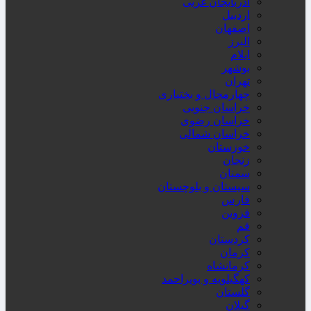
آذربایجان غربی
اردبیل
اصفهان
البرز
ایلام
بوشهر
تهران
چهارمحال و بختیاری
خراسان جنوبی
خراسان رضوی
خراسان شمالی
خوزستان
زنجان
سمنان
سیستان و بلوچستان
فارس
قزوین
قم
کردستان
کرمان
کرمانشاه
کهگیلویه و بویراحمد
گلستان
گیلان