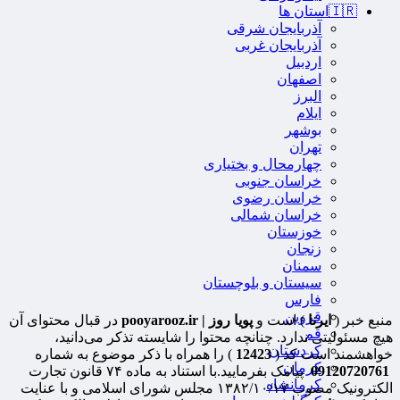
🇮🇷استان ها
آذربایجان شرقی
آذربایجان غربی
اردبیل
اصفهان
البرز
ایلام
بوشهر
تهران
چهارمحال و بختیاری
خراسان جنوبی
خراسان رضوی
خراسان شمالی
خوزستان
زنجان
سمنان
سیستان و بلوچستان
فارس
قزوین
منبع خبر (
ایرنا
) است و
پویا روز | pooyarooz.ir
در قبال محتوای آن
قم
هیچ مسئولیتی ندارد. چنانچه محتوا را شایسته تذکر می‌دانید،
کردستان
خواهشمند است کد (
12423
) را همراه با ذکر موضوع به شماره
کرمان
09120720761
پیامک بفرمایید.با استناد به ماده ۷۴ قانون تجارت
کرمانشاه
الکترونیک مصوب ۱۳۸۲/۱۰/۱۷ مجلس شورای اسلامی و با عنایت