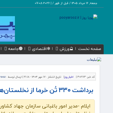
جمعه, ۱۶ مرداد ۱۴۰۵ / قبل از ظهر /
|
2026-08-07
صفحه نخست
🔮ورزش
❇اقتصادی
🟤جامعه
کد خبر:
30273 |
اخبار روز
|
تاریخ انتشار :
۱۷ مهر ۱۴۰۴ - ۲۱:۱۸ |
ارسال توسط :
rooz
برداشت ۳۳۰ تُن خرما از نخلستان‌های ایلام