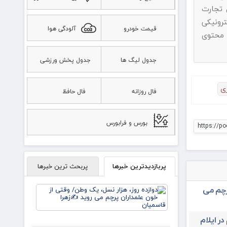
ناد به ماده ۷۴ قانون تجارت
رونیکی
قیمت خودرو
آلودگی هوا
 محتوی
جدول لیگ ها
جدول پخش ورزشی
ی
فال روزانه
فال حافظ
بورس و فرابورس
https://p
پربازدیدترین خبرها
پربحث ترین خبرها
دوازده
رچم می
روز، هزار
نسل، یک
وطن/
در ایلام
وقتی از