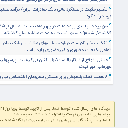
درصد رشد کرد
گذشت/ رشد ۹۰ درصدی نسبت به مدت مشابه سال گذشته
تکذیب خبر نادرست درباره حساب‌های مشتریان بانک صادرات
تمامی خدمات حضوری و غیرحضوری پایدار است
منافی: توقع از تارتار بالاست/ بازیکنان بی‌کیفیت، پرسپولیس
قهرمانی دور کردند
۸ همت کمک بلاعوض برای مسکن محرومان اختصاص می یابد
دیدگاه های ارسال شده توسط شما، پس از تایید توسط پویا روز | pooyarooz.ir در وب سایت منتشر خواهد شد
پیام هایی که حاوی تهمت یا افترا باشد منتشر نخواهد شد.
لطفا از تایپ فینگلیش بپرهیزید. در غیر اینصورت دیدگاه شما منت