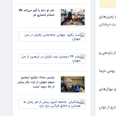
چهار ماه
نخست
نام تو دلم را گرم می‌کند ✍️
امسال از
اسلام انصاری فر
و زمین‌های
۱۴.۵
همت
شت درختان
گذشت/
رشد ۹
ثبت رکورد
جهانی
جابه‌جایی
زائران در
ز بازدهی و
مرز مهران
رشد ۲۴
درصدی
تردد
زائران در
بومی خرما
اربعین
رئیس ستاد مرکزی اربعین:
از مرز
سهم مهران از تردد زائر بیش
مهران
از ۵۰ درصد است
 نهال‌های
پزشکیان:
جامعه
رج از توان
امروز
بیش از