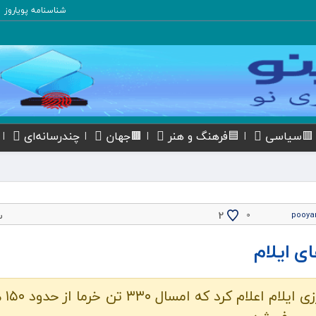
شناسنامه پویاروز
🟥سیاسی
🟦فرهنگ و هنر
🟫جهان
چندرسانه‌ای
پ
2
۰
pooya
ایلام -مدیر امور