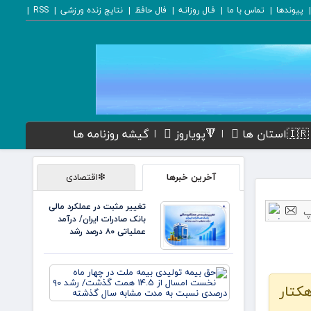
پیوندها
تماس با ما
فـال روزانـه
فال حافظ
نتایج زنده ورزشی
RSS
🇮🇷استان ها
🔻پویاروز
گیشه روزنامه ها
آخرین خبرها
❇اقتصادی
تغییر مثبت در عملکرد مالی
بانک صادرات ایران/ درآمد
عملیاتی ۸۰ درصد رشد
حق بیمه
تولیدی
 باغبانی سازمان جهاد کشاورزی ایلام اعلام کرد که امسال ۳۳۰ تن خرما از حدود ۱۵۰ هکتار
بیمه
ملت در