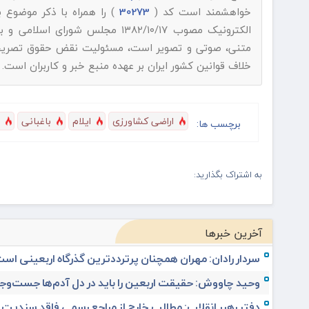
خواهشمند است کد (
30273
) را همراه با ذکر موضوع 
الکترونیک مصوب ۱۳۸۲/۱۰/۱۷ مجلس شورای اسلامی و با عنایت به اینکه
متنی، صوتی و تصویر است، مسئولیت نقض حقوق تصریح شده
خلاف قوانین کشور ایران بر عهده منبع خبر و کاربران است.
اراضی کشاورزی
ایلام
باغبانی
برچسب ها:
به اشتراک بگذارید:
آخرین خبرها
سردار رادان: مهران همچنان پرترددترین گذرگاه اربعینی اس
وحید چاووش: حقیقت اربعین را باید در دل آدم‌ها جست‌وجو
دفتر رهبر انقلاب: مطالب خارج از مراجع رسمی فاقد سندیت