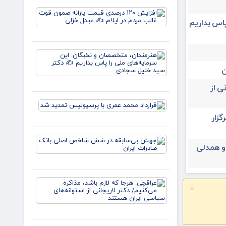
خون
افزایش
علمداران
۱۲۰
پاس بداریم
پرچم می
درصدی
روید ✍️
قیمت
زهر
یارانه
هنرمندان،
صمون
متخصصان
قوت
ن
و نخبگان:
غالب
این
مردم در
ی از
سرمایه‌های
ایلام ✍️
ملی را پا
عبدل
قرارداد
بداریم ✍️
خزل
محمد عمری
یران ۳۱ تیرماه برگزار
دکتر
با
پرسپولیس
جهش
تمدید شد
 و همدلی
بی‌سابقه
در شش
شاخص
اصلی
عراقچی:
بانک
×
هرجا که
صادرات
لازم باشد،
ایران
مذاکره
می‌کنیم/