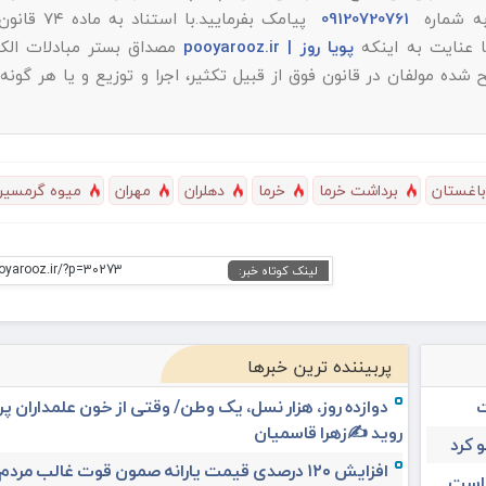
به شماره
09120720761
پیامک بفرمایید.با است
پویا روز | pooyarooz.ir
مصداق بستر مبادلات الکت
 مولفان در قانون فوق از قبیل تکثیر، اجرا و توزیع و یا هر گونه
باغستان
برداشت خرما
خرما
دهلران
مهران
میوه گرمسیر
ooyarooz.ir/?p=30273
لینک کوتاه خبر:
پربیننده ترین خبرها
ت
دوازده روز، هزار نسل، یک وطن/ وقتی از خون علمداران پ
روید ✍️زهرا قاسمیان
 کرد
افزایش ۱۲۰ درصدی قیمت یارانه صمون قوت غالب مردم 
 است