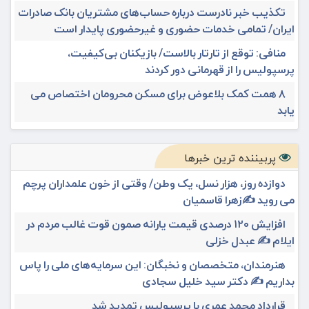
تکذیب خبر نادرست درباره حساب‌های مشتریان بانک صادرات
ایران/ تمامی خدمات حضوری و غیرحضوری پایدار است
منافی: توقع از تارتار بالاست/ بازیکنان بی‌کیفیت،
پرسپولیس را از قهرمانی دور کردند
۸ همت کمک بلاعوض برای مسکن محرومان اختصاص می
یابد
پربیننده ترین خبرها
دوازده روز، هزار نسل، یک وطن/ وقتی از خون علمداران پرچم
می روید ✍️زهرا قاسمیان
افزایش ۱۲۰ درصدی قیمت یارانه صمون قوت غالب مردم در
ایلام ✍️ عبدل خزلی
هنرمندان، متخصصان و نخبگان: این سرمایه‌های ملی را پاس
بداریم ✍️ دکتر سید خلیل سجادی
قرارداد محمد عمری با پرسپولیس تمدید شد