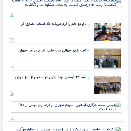
تول
بیم
ملت
چها
نام تو دلم را گرم می‌کند ✍️ اسلام انصاری فر
نخ
امس
۴.۵
هم
گذ
ثبت رکورد جهانی جابه‌جایی زائران در مرز مهران
رشد
رشد ۲۴ درصدی تردد زائران در اربعین از مرز مهران
رئ
ستا
مرک
ارب
سه
پزش
مهر