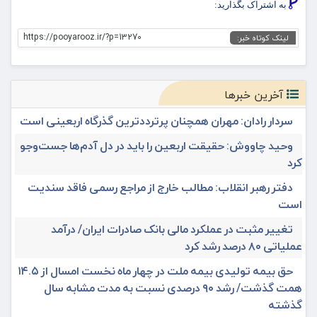
به اشتراک بگذارید:
https://pooyarooz.ir/?p=13270
لینک کوتاه خبر:
آخرین خبرها
سردار رادان: مهران همچنان پرترددترین گذرگاه اربعینی است
وحید چاووش: حقیقت اربعین را باید در دل آدم‌ها جست‌وجو
کرد
دفتر رهبر انقلاب: مطالب خارج از مراجع رسمی فاقد سندیت
است
تغییر مثبت در عملکرد مالی بانک صادرات ایران/ درآمد
عملیاتی ۸۰ درصد رشد کرد
حق بیمه تولیدی بیمه ملت در چهار ماه نخست امسال از ۱۴.۵
همت گذشت/ رشد ۹۰ درصدی نسبت به مدت مشابه سال
گذشته