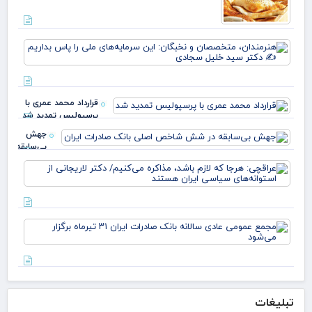
پرچ
روی
زهر
هنر
مت
و ن
این
سرم
قرارداد محمد عمری با
ملی
پرسپولیس تمدید شد
بدا
دکت
جهش
بی‌سابقه
در شش
عرا
شاخص
هرج
اصلی
لاز
بانک
مذا
صادرات
می‌
ایران
مج
دکت
عم
لار
عاد
است
سال
بان
صاد
تبلیغات
تیر