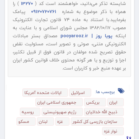
شایسته تذکر می‌دانید، خواهشمند است کد (
13270
) را
همراه با ذکر موضوع به شماره
09120720761
پیامک
بفرمایید.با استناد به ماده ۷۴ قانون تجارت الکترونیک
مصوب ۱۳۸۲/۱۰/۱۷ مجلس شورای اسلامی و با عنایت به
اینکه
پویا روز | pooyarooz.ir
مصداق بستر مبادلات
الکترونیکی متنی، صوتی و تصویر است، مسئولیت نقض
حقوق تصریح شده مولفان در قانون فوق از قبیل تکثیر،
اجرا و توزیع و یا هر گونه محتوی خلاف قوانین کشور ایران
بر عهده منبع خبر و کاربران است.
برچسب ها:
اسرائیل
ایالات متحده آمریکا
ایران
بریکس
جمهوری اسلامی ایران
ذبیح الله خدائیان
رژیم صهیونیستی
روسیه
سازمان بازرسی كل كشور
غزه
لبنان
مسکو
نوار غزه