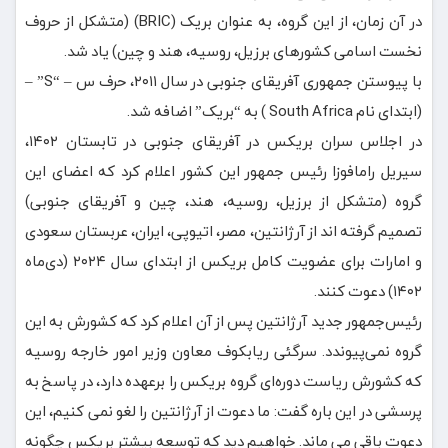
در آن زمان، از این گروه، به عنوان بریک (BRIC) (متشکل از حروف
نخست اسامی کشورهای برزیل، روسیه، هند و چین) یاد شد.
با پیوستن جمهوری آفریقای جنوبی در سال ۲۰۱۱، حرف س – “S” –
(ابتدای نام South Africa ) به “بریک” اضافه شد.
در اجلاس سران بریکس در آفریقای جنوبی در تابستان ۱۴۰۲،
سیریل رامافوزا رئیس جمهور این کشور اعلام کرد که اعضای این
گروه (متشکل از برزیل، روسیه، هند، چین و آفریقای جنوبی)
تصمیم گرفته اند از آرژانتین، مصر، اتیوپی، ایران، عربستان سعودی
و امارات برای عضویت کامل بریکس از ابتدای سال ۲۰۲۴ (دی‌ماه
۱۴۰۲) دعوت کنند.
رئیس‌جمهور جدید آرژانتین پس از آن اعلام کرد که کشورش به این
گروه نمی‌پیوندد. سرگئی ریابکوف معاون وزیر امور خارجه روسیه
که کشورش ریاست دوره‌ای گروه بریکس را برعهده دارد، در پاسخ به
پرسشی در این باره گفت: ما دعوت از آرژانتین را لغو نمی کنیم، این
دعوت باقی می ماند. خواهیم دید که توسعه بیشتر بریکس چگونه