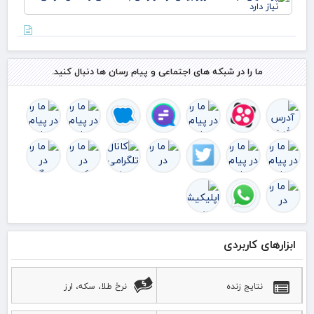
جام
ترد
امر
بیش
بیش
۵۰
هر 
درص
به 
اس
و ا
ما را در شبکه های اجتماعی و پیام رسان ها دنبال کنید.
قرآ
دار
ابزارهای کاربردی
نتایج زنده
نرخ طلا، سکه، ارز