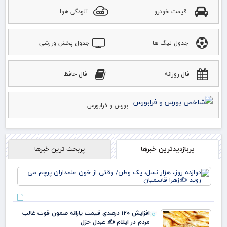
قیمت خودرو
آلودگی هوا
جدول لیگ ها
جدول پخش ورزشی
فال روزانه
فال حافظ
بورس و فرابورس
پربازدیدترین خبرها
پربحث ترین خبرها
دوا
روز
نس
وط
وقت
افزایش ۱۲۰ درصدی قیمت یارانه صمون قوت غالب
خو
مردم در ایلام ✍️ عبدل خزل
علم