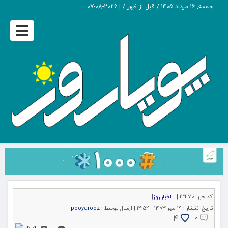
جمعه, ۱۶ مرداد ۱۴۰۵ / قبل از ظهر /
|
2026-08-07
Toggle
igation
کد خبر:
13270 |
اخبار روز
|
تاریخ انتشار :
۱۹ مهر ۱۴۰۳ - ۱۲:۵۴ |
ارسال توسط :
pooyarooz
4
۰