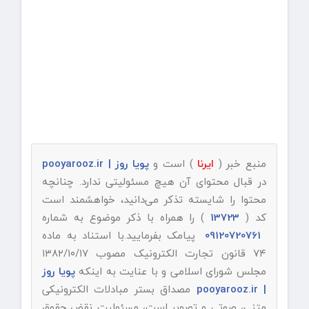
منبع خبر (
ایرنا
) است و
پویا روز | pooyarooz.ir
در قبال محتوای آن هیچ مسئولیتی ندارد. چنانچه
محتوا را شایسته تذکر می‌دانید، خواهشمند است
کد (
13723
) را همراه با ذکر موضوع به شماره
09120720761
پیامک بفرمایید.با استناد به ماده
۷۴ قانون تجارت الکترونیک مصوب ۱۳۸۲/۱۰/۱۷
مجلس شورای اسلامی و با عنایت به اینکه
پویا روز
| pooyarooz.ir
مصداق بستر مبادلات الکترونیکی
متنی، صوتی و تصویر است، مسئولیت نقض حقوق