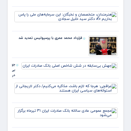
پرچم 
قیمت
روید ✍
یارانه
زهر
هنرمند
صمون
متخص
قوت
و نخبگ
غالب
این
مردم د
سرمایه
ایلام 
قرارداد محمد عمری با پرسپولیس تمدید شد
ملی ر
عبدل
بداریم
خزل
دکتر
جهش
بی‌سابقه
در شش
شاخص
عراقچ
اصلی
هرجا ک
بانک
لازم ب
صادرات
مذاکره
ایران
می‌کن
مجمع
دکتر
عموم
لاریجا
عادی
استوان
سالانه
بانک