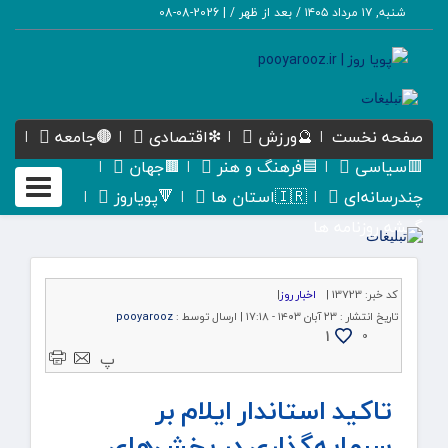
شنبه, ۱۷ مرداد ۱۴۰۵ / بعد از ظهر /
|
2026-08-08
صفحه نخست
🔮ورزش
❇اقتصادی
🟤جامعه
🟥سیاسی
🟦فرهنگ و هنر
🟫جهان
Toggle
چندرسانه‌ای
🇮🇷استان ها
🔻پویاروز
gation
گیشه روزنامه ها
کد خبر:
13723 |
اخبار روز
|
تاریخ انتشار :
۲۳ آبان ۱۴۰۳ - ۱۷:۱۸ |
ارسال توسط :
pooyarooz
1
۰
پ
تاکید استاندار ایلام بر
سرمایه‌گذاری در بخش‌های