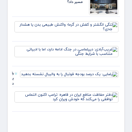
مسیر داد؟
*سعدال
زارعی
تنگی
انگشت
و کف
در گرما
واکن
غریب‌آ
طبیع
دیپلم
بدن یا
جنگ ا
هشدار
دارد، ا
جدی؟
ادبیات
رضایی:
متناس
یک
شرایط
درصد
بودجه
دفتر
فوتبال را
حفاظ
به
منافع
والیبال
ایران د
نشسته
قاهره:
بدهید
ترامپ
اکنون
التما