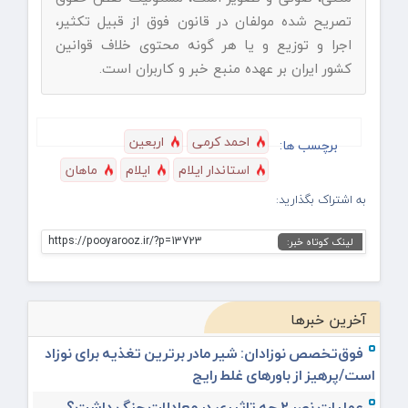
تصریح شده مولفان در قانون فوق از قبیل تکثیر،
اجرا و توزیع و یا هر گونه محتوی خلاف قوانین
کشور ایران بر عهده منبع خبر و کاربران است.
احمد کرمی
اربعین
برچسب ها:
استاندار ایلام
ایلام
ماهان
به اشتراک بگذارید:
https://pooyarooz.ir/?p=13723
لینک کوتاه خبر:
آخرین خبرها
فوق‌تخصص نوزادان: شیر مادر برترین تغذیه برای نوزاد
است/پرهیز از باورهای غلط رایج
عملیات نصر ۲ چه تاثیری در معادلات جنگ داشت؟