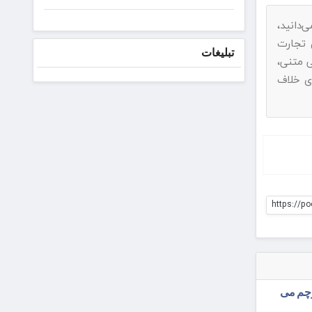
سالانه
بانک
دانید،
صادرات
ناد به ماده ۷۴ قانون تجارت
ایران ۳۱
تبلیغات
تیرماه
 متنی،
برگزار
ی خلاف
می‌شود
https://p
رچم می