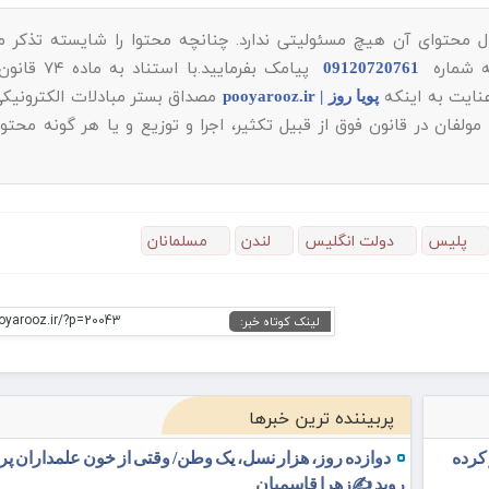
ل محتوای آن هیچ مسئولیتی ندارد. چنانچه محتوا را شایسته تذکر می‌
به شماره
پیامک بفرمایید.با است
09120720761
مصداق بستر مبادلات الکترونیکی
پویا روز | pooyarooz.ir
ان در قانون فوق از قبیل تکثیر، اجرا و توزیع و یا هر گونه محتو
پلیس
دولت انگلیس
لندن
مسلمانان
ooyarooz.ir/?p=20043
لینک کوتاه خبر:
پربیننده ترین خبرها
 کرده
دوازده روز، هزار نسل، یک وطن/ وقتی از خون علمداران پ
روید ✍️زهرا قاسمیان