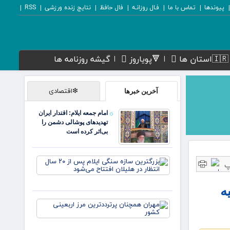
پیوندها
تماس با ما
فـال روزانـه
فال حافظ
نتایج زنده ورزشی
RSS
🇮🇷استان ها
🔻پویاروز
گیشه روزنامه ها
❇اقتصادی
آخرین خبرها
امام جمعه ایلام: اقتدار ایران
تهدیدهای پوشالی دشمن را
بی‌اثر کرده است
بزرگترین
سازه
سنگی
ه
ایلام پس
از ۲۰ سال
مهران
انتظار در
همچنان
هلیلان
پرترددترین
افتتاح