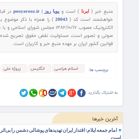
منبع خبر (
) است و
در قبا
ایرنا
پویا روز | pooyarooz.ir
خواهشمند است کد (
) را همراه با ذکر موضوع 
20043
الکترونیک مصوب ۱۳۸۲/۱۰/۱۷ مجلس شورای اسلامی و با عنایت به اینکه
صوتی و تصویر است، مسئولیت نقض حقوق تصریح شده مولف
قوانین کشور ایران بر عهده منبع خبر و کاربران است.
اسلام هراسی
انگلیس
پروژه ملی
برچسب ها:
به اشتراک بگذارید:
آخرین خبرها
امام جمعه ایلام: اقتدار ایران تهدیدهای پوشالی دشمن را بی‌اثر
است