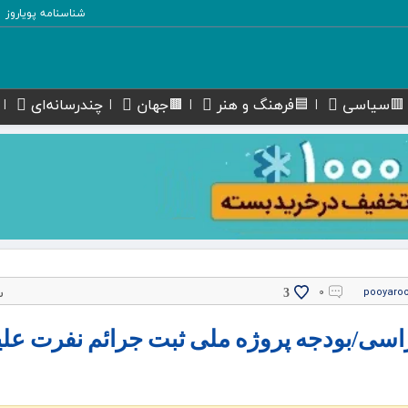
شناسنامه پویاروز
🟥سیاسی
🟦فرهنگ و هنر
🟫جهان
چندرسانه‌ای
پ
۰
pooyaro
3
راسی/بودجه پروژه ملی ثبت جرائم نفرت علی