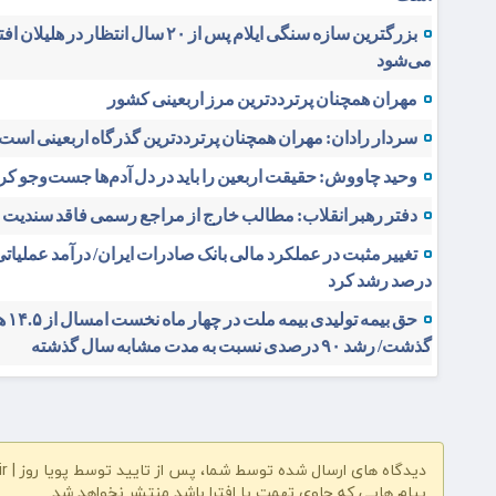
بزرگترین سازه سنگی ایلام پس از ۲۰ سال انتظار در هلیلان
می‌شود
مهران همچنان پرترددترین مرز اربعینی کشور
سردار رادان: مهران همچنان پرترددترین گذرگاه اربعینی است
وحید چاووش: حقیقت اربعین را باید در دل آدم‌ها جست‌وجو کر
دفتر رهبر انقلاب: مطالب خارج از مراجع رسمی فاقد سندیت
درصد رشد کرد
حق بیمه تولی
گذشت/ رشد ۹۰ درصدی نسبت به مدت مشابه سال گذشته
دیدگاه های ارسال شده توسط شما، پس از تایید توسط پویا روز | pooyarooz.ir در وب سایت منتشر خواهد شد
پیام هایی که حاوی تهمت یا افترا باشد منتشر نخواهد شد.