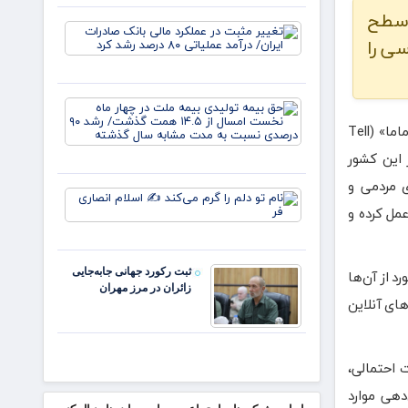
مرز اربعین
می‌شود
 سطح
کشور
تغییر
سی را
مثبت در
عملکرد
مالی
بانک
حق بیمه
صادرات
تولیدی
دولت انگلیس اعلام کرده است که از پایان ماه جاری میلادی (مارس)، بودجه نهاد «تل ماما» (Tell
ایران/
بیمه
درآمد
 در این کشور
ملت در
عملیاتی
چهار ماه
۸۰ درصد
ی مردمی و
نخست
رشد
نام تو
امسال
مل کرده و
دلم را
از ۱۴.۵
گرم
همت
می‌کند
گذشت/
✍️
رشد ۹
 این نهاد در سال گذشته نزدیک به ۱۰ هزار و ۷۰۰ مورد از جرائم و حملات ضداسلامی را ثبت کرده که ۹ هزار و ۶۰۰ مورد از آن‌ها
ثبت رکورد جهانی جابه‌جایی
اسلام
زائران در مرز مهران
انصاری
ای آنلاین
فر
 احتمالی،
دهی موارد