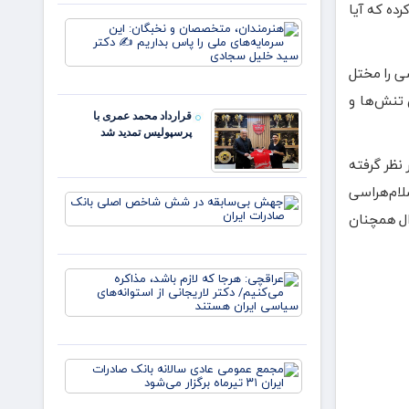
رده که آیا
زهر
یارانه
هنرمندان،
صمون
متخصصان 
قوت
نخبگان: ای
غالب
سی را مختل
سرمایه‌های
مردم در
ملی را پا
 تنش‌ها و
ایلام ✍️
بداریم ✍️
عبدل
قرارداد محمد عمری با
دکتر
خزل
پرسپولیس تمدید شد
نظر گرفته
لام‌هراسی
جهش
ال همچنان
بی‌سابقه
در شش
شاخص
اصلی
عراقچی:
بانک
هرجا که
صادرات
لازم باشد،
ایران
مذاکره
می‌کنیم/
دکتر
مجمع
لاریجانی
عمومی
از
عادی
استوانه‌ها