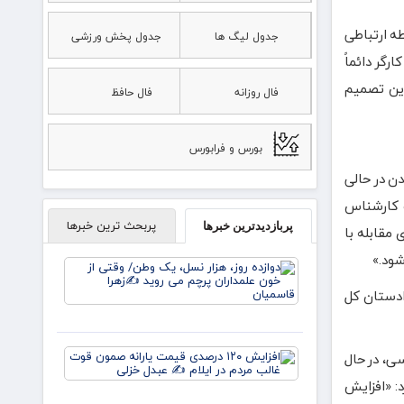
طه ارتباطی
جدول لیگ ها
جدول پخش ورزشی
رگر دائماً
 این تصمیم
فال روزانه
فال حافظ
بورس و فرابورس
ن در حالی
ک کارشناس
پربحث ترین خبرها
پربازدیدترین خبرها
 مقابله با
شود.»
دوازده
روز، هزار
دادستان کل
نسل، یک
وطن/
وقتی از
خون
سی، در حال
افزایش
علمداران
۱۲۰
پرچم می
: «افزایش
درصدی
روید ✍️
قیمت