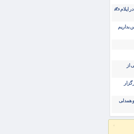
در ایلام ✍️
 بداریم
 از
ایران ۳۱ تیرماه برگزار
و همدلی
×