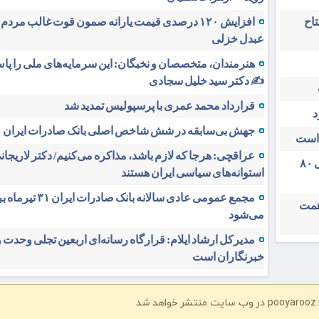
 افتتاح
افزایش ۱۲۰ درصدی قیمت یارانه صمون قوت غالب مردم 
عبدل خزلی
هنرمندان، متخصصان و نخبگان: این سرمایه‌های ملی را پاس
✍️ دکتر سید خلیل سجادی
قرارداد محمد عمری با پرسپولیس تمدید شد
د
جهش بی‌سابقه در شش شاخص اصلی بانک صادرات ایران
 است
عراقچی: هرجا که لازم باشد، مذاکره می‌کنیم/ دکتر لاریجانی
تغییر مثبت در عملکرد مالی بانک صادرات ایران/ درآمد عملیاتی ۸۰
استوانه‌های سیاسی ایران هستند
مجمع عمومی عادی سالانه بانک صادرات 
دی بیمه ملت در چهار ماه نخست امسال از ۱۴.۵ همت
می‌شود
مدیرکل ارشاد ایلام: قرارگاه رسانه‌ای اربعین تجلی وحدت 
خبرنگاران است