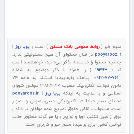
منبع خبر (
روابط عمومی بانک مسکن
) است و
پویا روز |
pooyarooz.ir
در قبال محتوای آن هیچ مسئولیتی ندارد.
چنانچه محتوا را شایسته تذکر می‌دانید، خواهشمند است
کد (
19393
) را همراه با ذکر موضوع به شماره
09120720761
پیامک بفرمایید.با استناد به ماده ۷۴
قانون تجارت الکترونیک مصوب ۱۳۸۲/۱۰/۱۷ مجلس شورای
اسلامی و با عنایت به اینکه
پویا روز | pooyarooz.ir
مصداق بستر مبادلات الکترونیکی متنی، صوتی و تصویر
است، مسئولیت نقض حقوق تصریح شده مولفان در قانون
فوق از قبیل تکثیر، اجرا و توزیع و یا هر گونه محتوی خلاف
قوانین کشور ایران بر عهده منبع خبر و کاربران است.