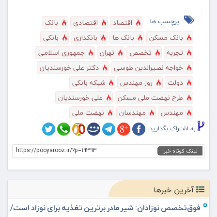
برچسب ها:
اقتصاد
اقتصادی
بانک
بانک مسکن
بانک ها
بانکداری
بانکی
تجربه
تخصص
تهران
جمهوری اسلامی
خواجه نصیرالدین طوسی
دکتر علی خورسندیان
دولت
روز مهندس
شبکه بانکی
طرح نهضت ملی مسکن
علی خورسندیان
مهندس
مهندسان
نهضت ملی
به اشتراک بگذارید:
https://pooyarooz.ir/?p=19393
لینک کوتاه خبر:
آخرین خبرها
فوق‌تخصص نوزادان: شیر مادر برترین تغذیه برای نوزاد است/