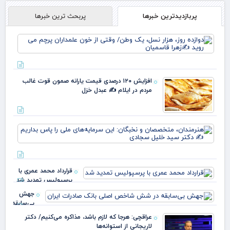
پربازدیدترین خبرها
پربحث ترین خبرها
دوا
روز
نس
وط
وقت
افزایش ۱۲۰ درصدی قیمت یارانه صمون قوت غالب
خو
مردم در ایلام ✍️ عبدل خزل
علم
پرچ
روی
زهر
هنر
مت
و ن
این
سرم
قرارداد محمد عمری با
ملی
پرسپولیس تمدید شد
بدا
دکت
جهش
بی‌سابقه
در شش
عراقچی: هرجا که لازم باشد، مذاکره می‌کنیم/ دکتر
شاخص
لاریجانی از استوانه‌ها