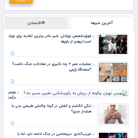
آخرین خبرها
❇اقتصادی
فوق‌تخصص نوزادان: شیر مادر برترین تغذیه برای نوزاد
است/پرهیز از باورها
عملیات نصر ۲ چه تاثیری در معادلات جنگ داشت؟
*سعدالله زارعی
بورس تهرا
چگونه از
ریزش به
تنگی انگشتر و کفش در گرما؛ واکنش طبیعی بدن یا
رکوردشکنی
هشدار جدی؟
تغییر مسی
داد؟
غریب‌آبادی: دیپلماسی در جنگ ادامه دارد، اما با