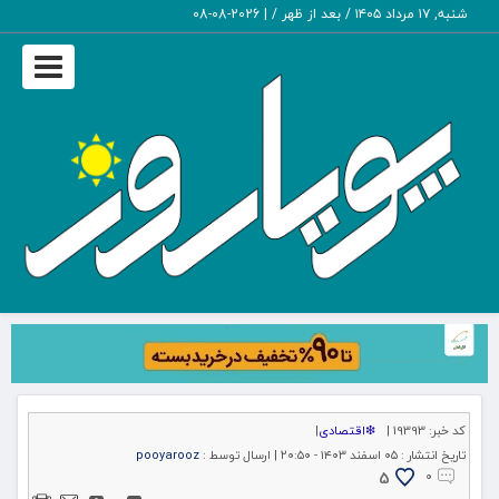
شنبه, ۱۷ مرداد ۱۴۰۵ / بعد از ظهر /
|
2026-08-08
Toggle
igation
کد خبر:
19393 |
❇اقتصادی
|
تاریخ انتشار :
۰۵ اسفند ۱۴۰۳ - ۲۰:۵۰ |
ارسال توسط :
pooyarooz
5
۰