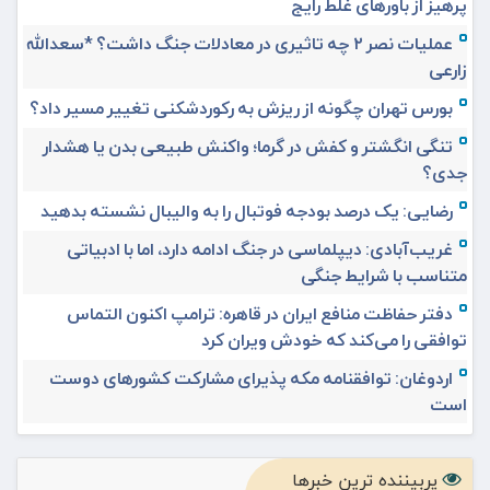
پرهیز از باورهای غلط رایج
عملیات نصر ۲ چه تاثیری در معادلات جنگ داشت؟ *سعدالله
زارعی
بورس تهران چگونه از ریزش به رکوردشکنی تغییر مسیر داد؟
تنگی انگشتر و کفش در گرما؛ واکنش طبیعی بدن یا هشدار
جدی؟
رضایی: یک درصد بودجه فوتبال را به والیبال نشسته بدهید
غریب‌آبادی: دیپلماسی در جنگ ادامه دارد، اما با ادبیاتی
متناسب با شرایط جنگی
دفتر حفاظت منافع ایران در قاهره: ترامپ اکنون التماس
توافقی را می‌کند که خودش ویران کرد
اردوغان: توافقنامه مکه پذیرای مشارکت کشورهای دوست
است
پربیننده ترین خبرها