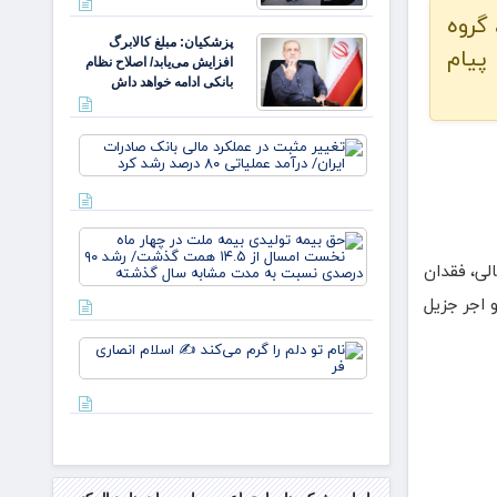
 گروه
پزشکیان: مبلغ کالابرگ
 پیام
افزایش می‌یابد/ اصلاح نظام
بانکی ادامه خواهد داش
تغییر
مثبت در
عملکرد
مالی
بانک
حق بیمه
صادرات
تولیدی
ایران/
لی، فقدان
بیمه
درآمد
ملت در
 اجر جزیل
عملیاتی
چهار ماه
۸۰ درصد
نخست
رشد
نام تو
امسال
دلم را
از ۱۴.۵
گرم
همت
می‌کند
گذشت/
✍️
رشد ۹
اسلام
انصاری
فر