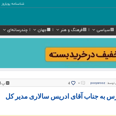
شناسنامه پویاروز
🟥سیاسی
🟦فرهنگ و هنر
🟫جهان
چندرسانه‌ای
پ
 توسط :
pooyarooz
۰
4
رس به جناب آقای ادریس سالاری مدیر کل