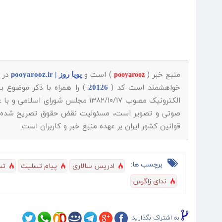
منبع خبر (
) است و
در ق
پویا روز | pooyarooz.ir
pooyarooz
خواهشمند است کد (
) را همراه با ذکر موضوع 
20126
الکترونیک مصوب ۱۳۸۲/۱۰/۱۷ مجلس شورای اسلامی و با عنایت به اینکه
صوتی و تصویر است، مسئولیت نقض حقوق تصریح شده مولف
قوانین کشور ایران بر عهده منبع خبر و کاربران است.
برچسب ها:
ادریس سالاری
پیام تسلیت
تس
ندای زاگرس
به اشتراک بگذارید: