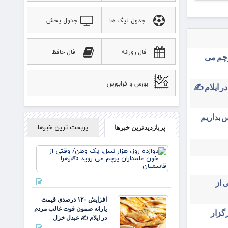
جدول لیگ ها
جدول پخش
ورزشی
فال روزانه
فال حافظ
رچم می
بورس و فرابورس
در ایلام ✍️
 بداریم
پربحث ترین خبرها
پربازدیدترین خبرها
دوازده
روز، هزار
نسل، یک
وطن/
 از
وقتی از
خون
افزایش ۱۲۰ درصدی قیمت
علمداران
یارانه صمون قوت غالب مردم
ایران ۳۱ تیرماه برگزار
پرچم می
در ایلام ✍️ عبدل خزل
روید ✍️