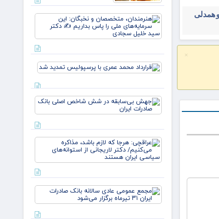
زهر
و همدلی
هنرمندان،
متخصصان 
نخبگان: ای
سرمایه‌های
ملی را پا
×
بداریم ✍️
قرارداد
دکتر
محمد
عمری با
پرسپولیس
جهش
تمدید شد
بی‌سابقه
در شش
شاخص
اصلی
عراقچی:
بانک
هرجا که
صادرات
لازم باشد،
ایران
مذاکره
می‌کنیم/
دکتر
مجمع
لاریجانی
عمومی
از
عادی
استوانه‌ها
سالانه