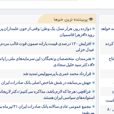
پربیننده ترین خبرها
مه خواهد
دوازده روز، هزار نسل، یک وطن/ وقتی از خون علمداران پ
روید ✍️زهرا قاسمیان
 کرده
افزایش ۱۲۰ درصدی قیمت یارانه صمون قوت غالب مردم 
عبدل خزلی
 افتتاح
هنرمندان، متخصصان و نخبگان: این سرمایه‌های ملی را پاس
✍️ دکتر سید خلیل سجادی
قرارداد محمد عمری با پرسپولیس تمدید شد
جهش بی‌سابقه در شش شاخص اصلی بانک صادرات ایران
د
عراقچی: هرجا که لازم باشد، مذاکره می‌کنیم/ دکتر لاریجانی
استوانه‌های سیاسی ایران هستند
 است
مجمع عمومی عادی سالانه بانک صادرات 
تغییر مثبت در عملکرد مالی بانک صادرات ایران/ درآمد عملیاتی ۸۰
می‌شود