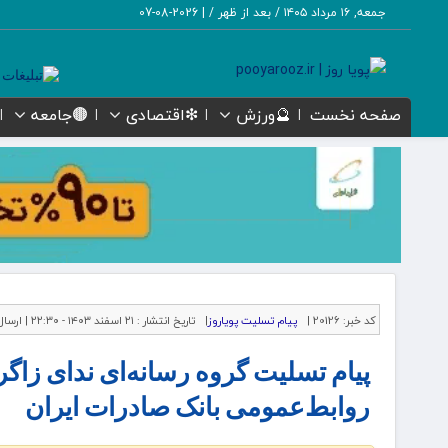
جمعه, ۱۶ مرداد ۱۴۰۵ / بعد از ظهر /
|
2026-08-07
صفحه نخست
🔮ورزش
❇اقتصادی
🟤جامعه
کد خبر:
20126 |
پیام تسلیت پویاروز
|
تاریخ انتشار :
۲۱ اسفند ۱۴۰۳ - ۲۲:۳۰ |
ارسال
پیام تسلیت گروه رسانه‌ای ندای زاگ
روابط‌عمومی بانک صادرات ایران