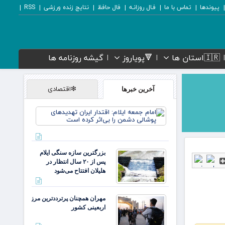
پیوندها
تماس با ما
فـال روزانـه
فال حافظ
نتایج زنده ورزشی
RSS
🇮🇷استان ها
🔻پویاروز
گیشه روزنامه ها
❇اقتصادی
آخرین خبرها
امام جمعه
ایلام:
اقتدار
ایران
تهدیدهای
بزرگترین سازه سنگی ایلام
پوشالی
پس از ۲۰ سال انتظار در
دشمن را
هلیلان افتتاح می‌شود
بی‌اثر
کرده
است
مهران همچنان پرترددترین مرز
اربعینی کشور