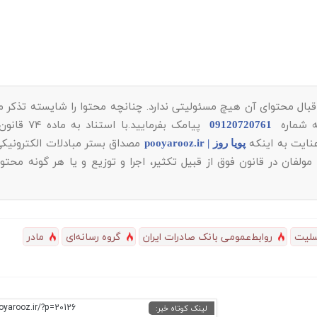
بال محتوای آن هیچ مسئولیتی ندارد. چنانچه محتوا را شایسته تذکر می
به شماره
پیامک بفرمایید.با است
09120720761
مصداق بستر مبادلات الکترونیکی
پویا روز | pooyarooz.ir
ان در قانون فوق از قبیل تکثیر، اجرا و توزیع و یا هر گونه محتو
لیت
روابط‌عمومی بانک صادرات ایران
گروه رسانه‌ای
مادر
oyarooz.ir/?p=20126
لینک کوتاه خبر: