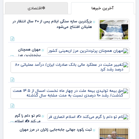
آخرین خبرها
❇اقتصادی
بزرگترین سازه سنگی ایلام پس از ۲۰ سال انتظار در
هلیلان افتتاح می‌شود
مهران همچنان
پرترددترین مرز
اربعینی کشور
تغی
مثب
عمل
مال
بان
حق 
صاد
تول
ایر
بیم
درآ
ملت
عمل
چها
نام تو دلم را گرم
نخ
رشد
می‌کند ✍️ اسلام
امس
انصاری فر
۴.۵
ثبت رکورد جهانی جابه‌جایی زائران در مرز مهران
هم