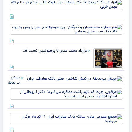
افز
خو
۱۲۰
علم
در
پرچ
قی
روی
یارا
زهر
هنر
صم
مت
قو
و ن
غا
این
مرد
سرم
ایل
قرارداد محمد عمری با پرسپولیس تمدید شد
ملی
عبد
بدا
خز
دکت
جهش
بی‌سابقه
در شش
عرا
شاخص
هرج
اصلی
لاز
بانک
مذا
صادرات
می‌
ایران
مج
دکت
عم
لار
عاد
است
سال