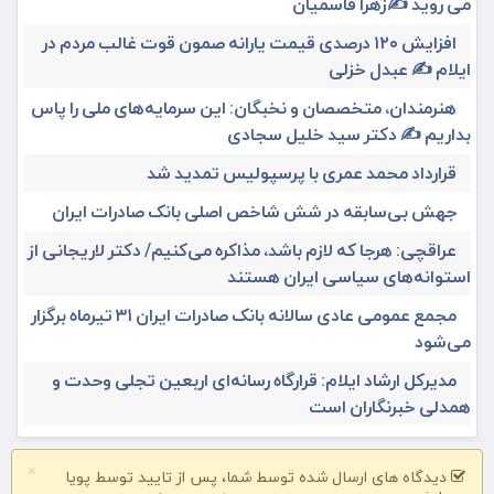
می روید ✍️زهرا قاسمیان
افزایش ۱۲۰ درصدی قیمت یارانه صمون قوت غالب مردم در
ایلام ✍️ عبدل خزلی
هنرمندان، متخصصان و نخبگان: این سرمایه‌های ملی را پاس
بداریم ✍️ دکتر سید خلیل سجادی
قرارداد محمد عمری با پرسپولیس تمدید شد
جهش بی‌سابقه در شش شاخص اصلی بانک صادرات ایران
عراقچی: هرجا که لازم باشد، مذاکره می‌کنیم/ دکتر لاریجانی از
استوانه‌های سیاسی ایران هستند
مجمع عمومی عادی سالانه بانک صادرات ایران ۳۱ تیرماه برگزار
می‌شود
مدیرکل ارشاد ایلام: قرارگاه رسانه‌ای اربعین تجلی وحدت و
همدلی خبرنگاران است
×
دیدگاه های ارسال شده توسط شما، پس از تایید توسط پویا