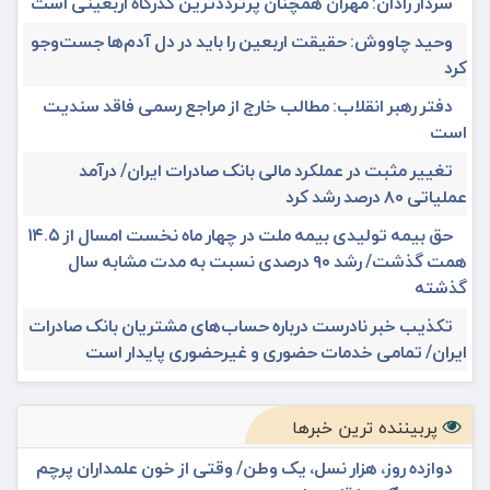
سردار رادان: مهران همچنان پرترددترین گذرگاه اربعینی است
وحید چاووش: حقیقت اربعین را باید در دل آدم‌ها جست‌وجو
کرد
دفتر رهبر انقلاب: مطالب خارج از مراجع رسمی فاقد سندیت
است
تغییر مثبت در عملکرد مالی بانک صادرات ایران/ درآمد
عملیاتی ۸۰ درصد رشد کرد
حق بیمه تولیدی بیمه ملت در چهار ماه نخست امسال از ۱۴.۵
همت گذشت/ رشد ۹۰ درصدی نسبت به مدت مشابه سال
گذشته
تکذیب خبر نادرست درباره حساب‌های مشتریان بانک صادرات
ایران/ تمامی خدمات حضوری و غیرحضوری پایدار است
پربیننده ترین خبرها
دوازده روز، هزار نسل، یک وطن/ وقتی از خون علمداران پرچم