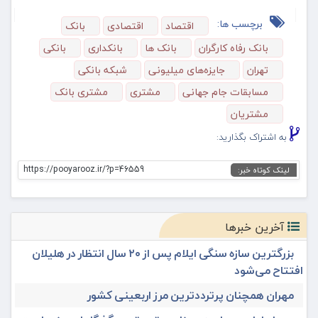
برچسب ها:
اقتصاد
اقتصادی
بانک
بانک رفاه کارگران
بانک ها
بانکداری
بانکی
تهران
جایزه‌های میلیونی
شبکه بانکی
مسابقات جام جهانی
مشتری
مشتری بانک
مشتریان
به اشتراک بگذارید:
https://pooyarooz.ir/?p=46559
لینک کوتاه خبر:
آخرین خبرها
بزرگترین سازه سنگی ایلام پس از ۲۰ سال انتظار در هلیلان
افتتاح می‌شود
مهران همچنان پرترددترین مرز اربعینی کشور