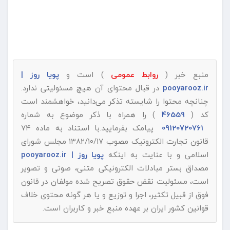
منبع خبر (
روابط عمومی
) است و
پویا روز |
pooyarooz.ir
در قبال محتوای آن هیچ مسئولیتی ندارد.
چنانچه محتوا را شایسته تذکر می‌دانید، خواهشمند است
کد (
46559
) را همراه با ذکر موضوع به شماره
09120720761
پیامک بفرمایید.با استناد به ماده ۷۴
قانون تجارت الکترونیک مصوب ۱۳۸۲/۱۰/۱۷ مجلس شورای
اسلامی و با عنایت به اینکه
پویا روز | pooyarooz.ir
مصداق بستر مبادلات الکترونیکی متنی، صوتی و تصویر
است، مسئولیت نقض حقوق تصریح شده مولفان در قانون
فوق از قبیل تکثیر، اجرا و توزیع و یا هر گونه محتوی خلاف
قوانین کشور ایران بر عهده منبع خبر و کاربران است.