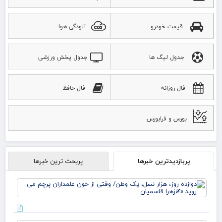
قیمت خودرو
آلودگی هوا
جدول لیگ ها
جدول پخش ورزشی
فال روزانه
فال حافظ
بورس و فرابورس
پربازدیدترین خبرها
پربحث ترین خبرها
دوا
روز
نس
وط
وقت