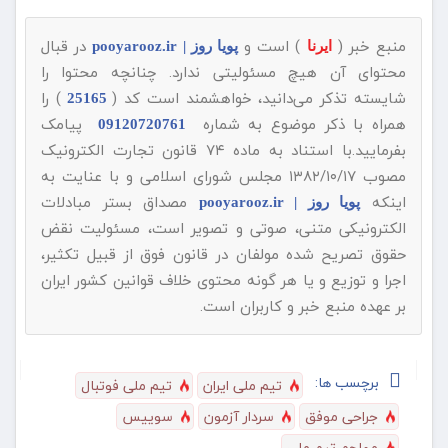
منبع خبر (
) است و
در قبال
ایرنا
پویا روز | pooyarooz.ir
محتوای آن هیچ مسئولیتی ندارد. چنانچه محتوا را
شایسته تذکر می‌دانید، خواهشمند است کد (
) را
25165
همراه با ذکر موضوع به شماره
پیامک
09120720761
بفرمایید.با استناد به ماده ۷۴ قانون تجارت الکترونیک
مصوب ۱۳۸۲/۱۰/۱۷ مجلس شورای اسلامی و با عنایت به
اینکه
مصداق بستر مبادلات
پویا روز | pooyarooz.ir
الکترونیکی متنی، صوتی و تصویر است، مسئولیت نقض
حقوق تصریح شده مولفان در قانون فوق از قبیل تکثیر،
اجرا و توزیع و یا هر گونه محتوی خلاف قوانین کشور ایران
بر عهده منبع خبر و کاربران است.
برچسب ها:
تیم ملی ایران
تیم ملی فوتبال
جراحی موفق
سردار آزمون
سوییس
مهاجم تیم ملی