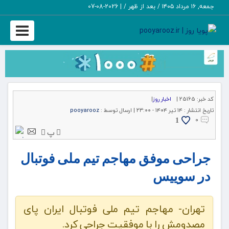
جمعه, ۱۶ مرداد ۱۴۰۵ / بعد از ظهر /
|
2026-08-07
Toggle
igation
کد خبر:
25165 |
اخبار روز
|
تاریخ انتشار :
۱۴ تیر ۱۴۰۴ - ۲۳:۰۰ |
ارسال توسط :
pooyarooz
۰
1
پ
جراحی موفق مهاجم تیم ملی فوتبال
در سوییس
تهران- مهاجم تیم ملی فوتبال ایران پای
مصدومش را با موفقیت جراحی کرد.