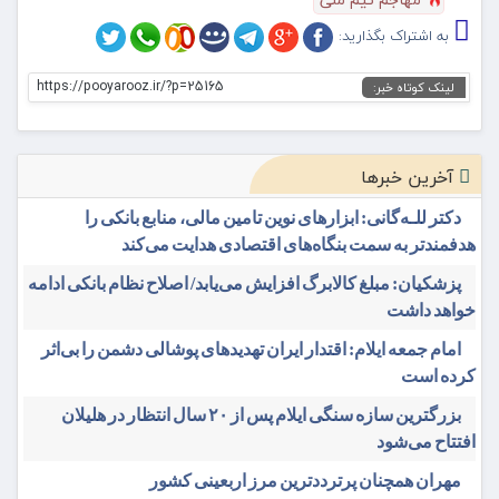
به اشتراک بگذارید:
https://pooyarooz.ir/?p=25165
لینک کوتاه خبر:
آخرین خبرها
دکتر للـه‌گانی: ابزارهای نوین تامین مالی، منابع بانکی را
هدفمندتر به سمت بنگاه‌های اقتصادی هدایت می‌کند
پزشکیان: مبلغ کالابرگ افزایش می‌یابد/ اصلاح نظام بانکی ادامه
خواهد داشت
امام جمعه ایلام: اقتدار ایران تهدیدهای پوشالی دشمن را بی‌اثر
کرده است
بزرگترین سازه سنگی ایلام پس از ۲۰ سال انتظار در هلیلان
افتتاح می‌شود
مهران همچنان پرترددترین مرز اربعینی کشور