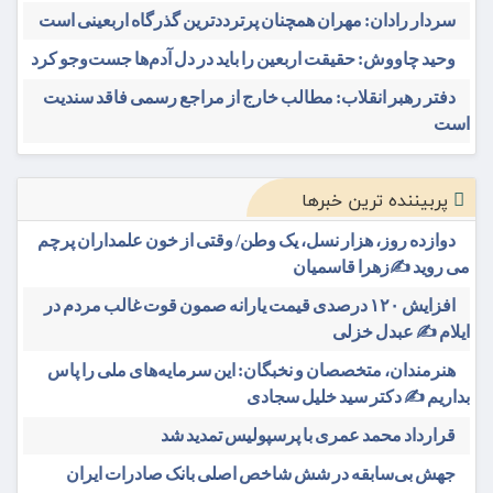
سردار رادان: مهران همچنان پرترددترین گذرگاه اربعینی است
وحید چاووش: حقیقت اربعین را باید در دل آدم‌ها جست‌وجو کرد
دفتر رهبر انقلاب: مطالب خارج از مراجع رسمی فاقد سندیت
است
پربیننده ترین خبرها
دوازده روز، هزار نسل، یک وطن/ وقتی از خون علمداران پرچم
می روید ✍️زهرا قاسمیان
افزایش ۱۲۰ درصدی قیمت یارانه صمون قوت غالب مردم در
ایلام ✍️ عبدل خزلی
هنرمندان، متخصصان و نخبگان: این سرمایه‌های ملی را پاس
بداریم ✍️ دکتر سید خلیل سجادی
قرارداد محمد عمری با پرسپولیس تمدید شد
جهش بی‌سابقه در شش شاخص اصلی بانک صادرات ایران