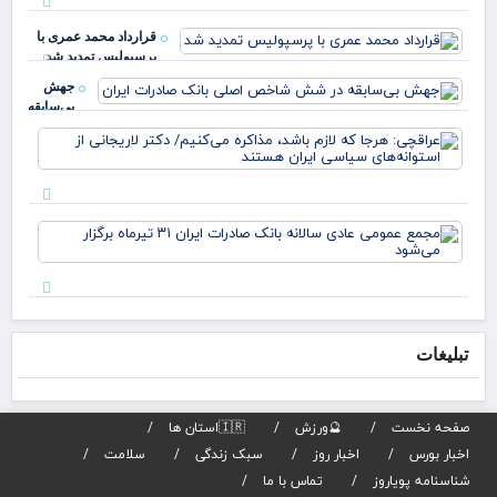
سرم
مرد
ملی
ایل
قرارداد محمد عمری با
بدا
عب
پرسپولیس تمدید شد
دکت
خز
جهش
بی‌سابقه
در شش
عرا
شاخص
هرج
اصلی
لاز
بانک
مذا
صادرات
می‌
ایران
مج
دکت
عم
لار
عاد
از
سال
است
بان
صا
تبلیغات
تیر
برگ
می‌
صفحه نخست
🔮ورزش
🇮🇷استان ها
اخبار بورس
اخبار روز
سبک زندگی
سلامت
شناسنامه پویاروز
تماس با ما