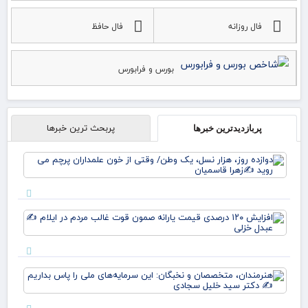
فال روزانه
فال حافظ
بورس و فرابورس
پربحث ترین خبرها
پربازدیدترین خبرها
دوا
روز
نسل
وط
وقت
افز
خو
۱۲۰
علم
در
پرچ
قی
روی
یارا
زهر
هنر
صم
مت
قو
نخب
غا