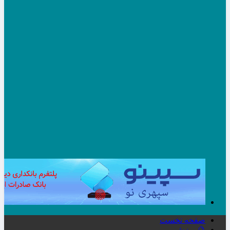
صفحه نخست
🔮ورزش