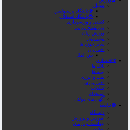
فوتبال
🔴باشگاه پرسپولیس
🔵باشگاه استقلال
کشتی و وزنه‌برداری
ورزشهای رزمی
ورزش زنان
توپ و تور
سایر حوزه ها
اخبار روز
بین الملل
❇اقتصادی
بانک ها
بیمه ها
نفت و انرژی
اخبار بورس
تبیلغات
استخدام
آگهی های دولتی
🟤جامعه
دانشگاه
آموزش و پرورش
بهداشت و درمان
سلامت