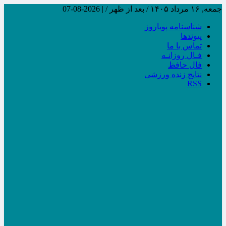
جمعه, ۱۶ مرداد ۱۴۰۵ / بعد از ظهر /
|
2026-08-07
شناسنامه پویاروز
پیوندها
تماس با ما
فـال روزانـه
فال حافظ
نتایج زنده ورزشی
RSS