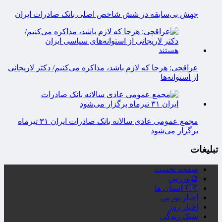
جهش بی‌سابقه در شش شاخص اصلی بانک صادرات ایران
عراقچی: هرجا که لازم باشد، مذاکره می‌کنیم/ دکتر لاریجانی
از استوانه‌ها
مجمع عمومی عادی سالانه بانک صادرات ایران ۳۱ تیرماه
برگزار می‌شود
تبلیغات
صفحه نخست
🔮ورزش
🇮🇷استان ها
اخبار بورس
اخبار روز
سبک زندگی
سلامت
شناسنامه پویاروز