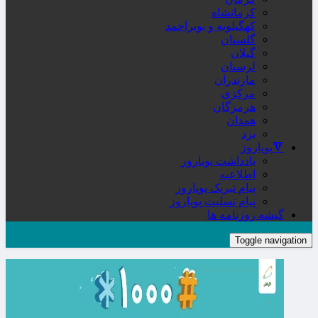
کرمانشاه
کهگیلویه و بویراحمد
گلستان
گیلان
لرستان
مازندران
مرکزی
هرمزگان
همدان
یزد
🔻پویاروز
یادداشت پویاروز
اطلاعیه
پیام تبریک پویاروز
پیام تسلیت پویاروز
گیشه روزنامه ها
Toggle navigation