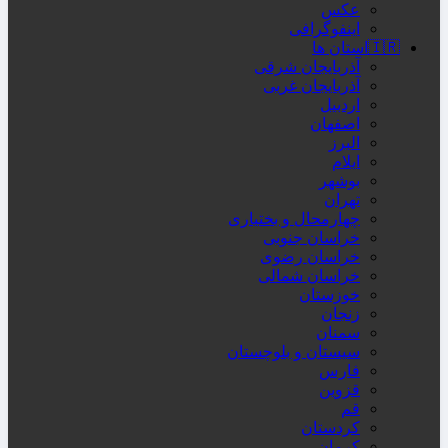
عکس
اینفوگرافی
🇮🇷استان ها
آذربایجان شرقی
آذربایجان غربی
اردبیل
اصفهان
البرز
ایلام
بوشهر
تهران
چهارمحال و بختیاری
خراسان جنوبی
خراسان رضوی
خراسان شمالی
خوزستان
زنجان
سمنان
سیستان و بلوچستان
فارس
قزوین
قم
کردستان
کرمان