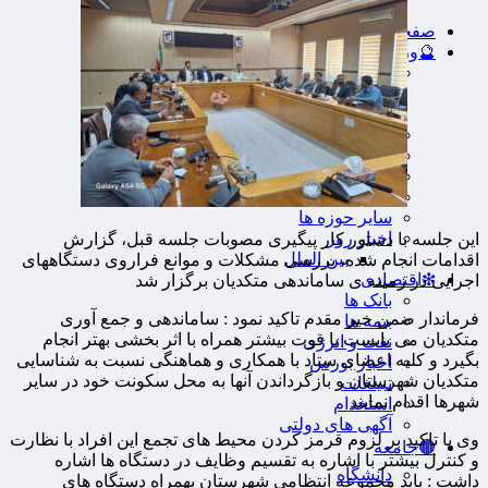
صفحه نخست
🔮ورزش
فوتبال
🔴باشگاه پرسپولیس
🔵باشگاه استقلال
کشتی و وزنه‌برداری
ورزشهای رزمی
ورزش زنان
توپ و تور
سایر حوزه ها
اخبار روز
این جلسه با دستور کار پیگیری مصوبات جلسه قبل، گزارش
بین الملل
اقدامات انجام شده، بررسی مشکلات و موانع فراروی دستگاههای
❇اقتصادی
اجرایی در زمینه ی ساماندهی متکدیان برگزار شد
بانک ها
فرماندار ضمن خیر مقدم تاکید نمود : ساماندهی و جمع آوری
بیمه ها
متکدیان می بایست با قوت بیشتر همراه با اثر بخشی بهتر انجام
نفت و انرژی
بگیرد و کلیه اعضای ستاد با همکاری و هماهنگی نسبت به شناسایی
اخبار بورس
متکدیان شهرستان و بازگرداندن آنها به محل سکونت خود در سایر
تبیلغات
شهرها اقدام نمایند
استخدام
آگهی های دولتی
وی با تاکید بر لزوم قرمز کردن محیط های تجمع این افراد با نظارت
🟤جامعه
و کنترل بیشتر با اشاره به تقسیم وظایف در دستگاه ها اشاره
دانشگاه
داشت : باید مجموعه انتظامی شهرستان بهمراه دستگاه های