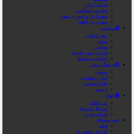
سبک زندگی
حوادث، انتظامی
شهرداری و شورای شهر
شهری و رفاهی
🟥سیاسی
رهبر انقلاب
دولت
مجلس
وزارت امور خارجه
احزاب و تشکلها
🟦فرهنگ و هنر
مذهبی
ایثار و شهادت
دفاع مقدس
اربعین
🟫جهان
بین الملل
آمریکا و اروپاه
آسیای غربی
چندرسانه‌ای
فیلم
گزارش تصویری