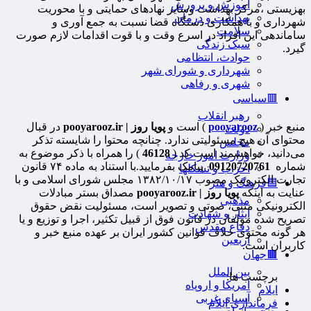
آموزش و پرورش
بهزیستی ،مرکز بهداشت وسایر نهادهای حمایتی و با محوریت
بهداشت و درمان
شهرداری و با همکاری دستگاه قضا نسبت به جمع آوری و
سلامت
ساماندهی این افراد در اسرع وقت و با قوت اقدامات لازم صورت
سبک زندگی
گیرد.
حوادث، انتظامی
شهرداری و شورای شهر
شهری و رفاهی
🟥سیاسی
رهبر انقلاب
منبع خبر (
pooyarooz
) است و
پویا روز | pooyarooz.ir
در قبال
دولت
محتوای آن هیچ مسئولیتی ندارد. چنانچه محتوا را شایسته تذکر
مجلس
می‌دانید، خواهشمند است کد (
46128
) را همراه با ذکر موضوع به
وزارت امور خارجه
شماره
09120720761
پیامک بفرمایید.با استناد به ماده ۷۴ قانون
احزاب و تشکلها
تجارت الکترونیک مصوب ۱۳۸۲/۱۰/۱۷ مجلس شورای اسلامی و با
🟦فرهنگ و هنر
عنایت به اینکه
پویا روز | pooyarooz.ir
مصداق بستر مبادلات
مذهبی
الکترونیکی متنی، صوتی و تصویر است، مسئولیت نقض حقوق
ایثار و شهادت
تصریح شده مولفان در قانون فوق از قبیل تکثیر، اجرا و توزیع و یا
دفاع مقدس
هر گونه محتوی خلاف قوانین کشور ایران بر عهده منبع خبر و
اربعین
کاربران است.
🟫جهان
بین الملل
برچسب ها:
آمریکا و اروپاه
ایلام
آسیای غربی
فرمانداری ایلام