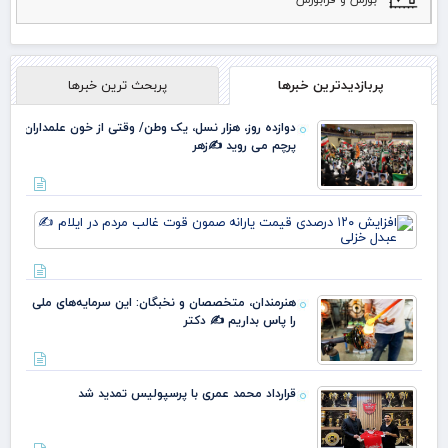
پربازدیدترین خبرها
پربحث ترین خبرها
دوازده روز، هزار نسل، یک وطن/ وقتی از خون علمداران
پرچم می روید ✍️زهر
افز
۱۲۰
در
قی
یارا
هنرمندان، متخصصان و نخبگان: این سرمایه‌های ملی
صم
را پاس بداریم ✍️ دکتر
قو
غا
مرد
ایل
قرارداد محمد عمری با پرسپولیس تمدید شد
عبد
خز