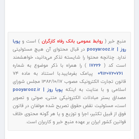
منبع خبر (
روابط عمومی بانک رفاه کارگران
) است و
پویا
روز | pooyarooz.ir
در قبال محتوای آن هیچ مسئولیتی
ندارد. چنانچه محتوا را شایسته تذکر می‌دانید، خواهشمند
است کد (
17226
) را همراه با ذکر موضوع به شماره
09120720761
پیامک بفرمایید.با استناد به ماده ۷۴
قانون تجارت الکترونیک مصوب ۱۳۸۲/۱۰/۱۷ مجلس شورای
اسلامی و با عنایت به اینکه
پویا روز | pooyarooz.ir
مصداق بستر مبادلات الکترونیکی متنی، صوتی و تصویر
است، مسئولیت نقض حقوق تصریح شده مولفان در قانون
فوق از قبیل تکثیر، اجرا و توزیع و یا هر گونه محتوی خلاف
قوانین کشور ایران بر عهده منبع خبر و کاربران است.