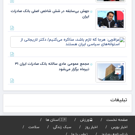
جهش بی‌سابقه در شش شاخص اصلی بانک صادرات
ایران
عرا
هرج
لاز
مذا
می‌
مجمع عمومی عادی سالانه بانک صادرات ایران ۳۱
دکت
تیرماه برگزار می‌شود
لار
است
تبلیغات
صفحه نخست
🔮ورزش
🇮🇷استان ها
اخبار بورس
اخبار روز
سبک زندگی
سلامت
شناسنامه پویاروز
تماس با ما