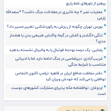
پرهیز از باورهای غلط رایج
عملیات نصر ۲ چه تاثیری در معادلات جنگ داشت؟ *سعدالله
زارعی
بورس تهران چگونه از ریزش به رکوردشکنی تغییر مسیر داد؟
تنگی انگشتر و کفش در گرما؛ واکنش طبیعی بدن یا هشدار
جدی؟
رضایی: یک درصد بودجه فوتبال را به والیبال نشسته بدهید
غریب‌آبادی: دیپلماسی در جنگ ادامه دارد، اما با ادبیاتی
متناسب با شرایط جنگی
دفتر حفاظت منافع ایران در قاهره: ترامپ اکنون التماس
توافقی را می‌کند که خودش ویران کرد
اردوغان: توافقنامه مکه پذیرای مشارکت کشورهای دوست
است
پربیننده ترین خبرها