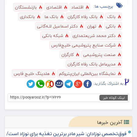
برچسب ها:
اقتصاد
اقتصادی
بازنشستگان
بانک
بانک رفاه کارگران
بانک ها
بانکداری
بانکی
تهران
دکتر اسماعیل للـه‌گانی
دکتر محمد شریعتمداری
شبکه بانکی
شرکت صنایع پتروشیمی خلیج‌فارس
صنعت پتروشیمی
کارگران
مدیرعامل بانک رفاه کارگران
نمایشگاه بین‌المللی ایران‌پتروکم
هلدینگ خلیج فارس
به اشتراک بگذارید:
https://pooyarooz.ir/?p=17226
لینک کوتاه خبر:
آخرین خبرها
فوق‌تخصص نوزادان: شیر مادر برترین تغذیه برای نوزاد است/