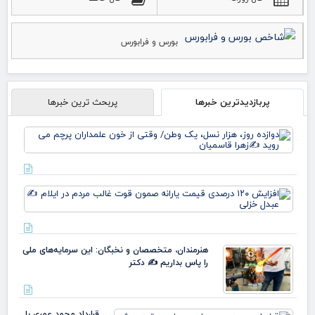
بورس و فرابورس
پربازدیدترین خبرها
پربحث ترین خبرها
دوا
روز
نس
وط
وقت
افز
خو
۱۲۰
علم
در
پرچ
قی
روی
یارا
زهر
هنرمندان، متخصصان و نخبگان: این سرمایه‌های ملی
صم
را پاس بداریم ✍️ دکتر
قو
غا
مرد
ایل
قرارداد محمد عمری با