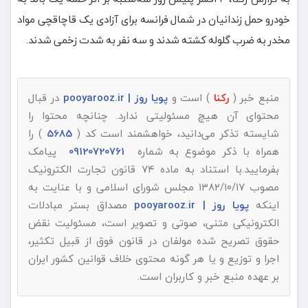
خودرو حمل زندانیان در شمال فرانسه برای آزادی یک قاچاقچی مواد
مخدر به ضرب گلوله کشته شدند و سه نفر به شدت زخمی شدند.
منبع خبر (
رکنا
) است و
پویا روز | pooyarooz.ir
در قبال
محتوای آن هیچ مسئولیتی ندارد. چنانچه محتوا را
شایسته تذکر می‌دانید، خواهشمند است کد (
5685
) را
همراه با ذکر موضوع به شماره
09120720761
پیامک
بفرمایید.با استناد به ماده ۷۴ قانون تجارت الکترونیک
مصوب ۱۳۸۲/۱۰/۱۷ مجلس شورای اسلامی و با عنایت به
اینکه
پویا روز | pooyarooz.ir
مصداق بستر مبادلات
الکترونیکی متنی، صوتی و تصویر است، مسئولیت نقض
حقوق تصریح شده مولفان در قانون فوق از قبیل تکثیر،
اجرا و توزیع و یا هر گونه محتوی خلاف قوانین کشور ایران
بر عهده منبع خبر و کاربران است.