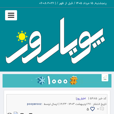
پنجشنبه, ۱۵ مرداد ۱۴۰۵ / قبل از ظهر /
|
2026-08-06
Toggle
igation
کد خبر:
5685 |
اخبار روز
|
تاریخ انتشار :
۲۷ اردیبهشت ۱۴۰۳ - ۱۹:۲۳ |
ارسال توسط :
pooyarooz
5
۰