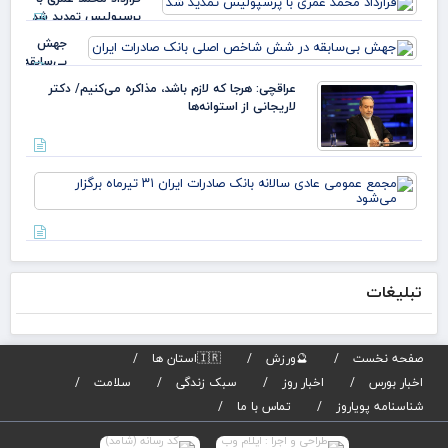
عبد
پرسپولیس تمدید شد
خز
جهش
بی‌سابقه
در شش
عراقچی: هرجا که لازم باشد، مذاکره می‌کنیم/ دکتر
شاخص
لاریجانی از استوانه‌ها
اصلی
بانک
صادرات
ایران
مج
عم
عاد
سال
بان
صاد
تبلیغات
تیر
برگز
می
صفحه نخست
🔮ورزش
🇮🇷استان ها
اخبار بورس
اخبار روز
سبک زندگی
سلامت
شناسنامه پویاروز
تماس با ما