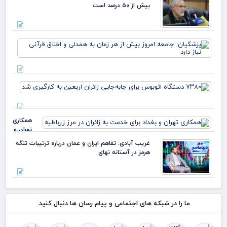
مهران
بیش از ۵۰ درصد است
پزش
جام
امر
بیش
هر 
۳۸۰
به 
دست
و ا
اتو
قرآ
برای
دار
همکاری
جابه
تهران و
زائرا
بغداد
اربع
غریب آبادی: تفاهم ایران و عمان درباره ترتیبات تنگه
برای
کارگ
هرمز در آستانه نهای
خدمت
شد
به زائران
در مرز
زرباطیه
ما را در شبکه های اجتماعی و پیام رسان ها دنبال کنید.