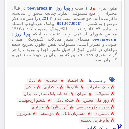
منبع خبر (
ایرنا
) است و
پویا روز | pooyarooz.ir
در قبال
محتوای آن هیچ مسئولیتی ندارد. چنانچه محتوا را شایسته
تذکر می‌دانید، خواهشمند است کد (
22131
) را همراه با ذکر
موضوع به شماره
09120720761
پیامک بفرمایید.با استناد
به ماده ۷۴ قانون تجارت الکترونیک مصوب ۱۳۸۲/۱۰/۱۷
مجلس شورای اسلامی و با عنایت به اینکه
پویا روز |
pooyarooz.ir
مصداق بستر مبادلات الکترونیکی متنی،
صوتی و تصویر است، مسئولیت نقض حقوق تصریح شده
مولفان در قانون فوق از قبیل تکثیر، اجرا و توزیع و یا هر
گونه محتوی خلاف قوانین کشور ایران بر عهده منبع خبر و
کاربران است.
اقتصاد
اقتصادی
بانک
برچسب ها:
بانک صادرات
بانک ها
بانکداری
بانکی
تسهیلات
تهران
خدمات بانک صادرات ایران
روز ملی سنندج
شبکه بانکی
ششم اردیبهشت
شهر خلاق موسیقی
کردستان
مشتری
مشتریان
مشتریان بانک
موسیقی
هنرپرور
وام قرض‌الحسنه
به اشتراک بگذارید: