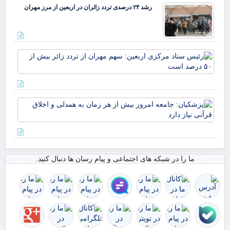
رشد ۲۴ درصدی تردد زائران در اربعین از مرز مهران
رئ
ستا
مر
ارب
سه
پزش
مهر
جام
از 
امر
زائ
از 
بیش
به 
۵۰
اخل
در
ما را در شبکه های اجتماعی و پیام رسان ها دنبال کنید.
قرآ
اس
دار