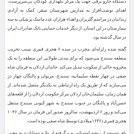
دستگاه جارو برقی جهت یک مرکز نگهداری کودکان بی‌سرپرست،
اهدای نوشت‌افزار به مدارس شهرستان سقز، کمک به آزادی
زندانیان در مراسم گلریزان و اهداء هزاران عدد ماسک پزشکی به سه
بیمارستان در این استان، از دیگر خدمات حمایتی بانک صادرات ایران
در سال گذشته بود.
گفته شده زلزله‌ای مخرب در سده ۶ هجری قمری سبب تخریب
منطقه سنندج می‌شود که برای مدتی طولانی این منطقه را به یک
مخروبه خالی از سکونت تبدیل می‌کند. خاندان اردلان به فرمان شاه
صفی در چهار نقطه سلیمانیه، سنندج، مریوان و پالنگان چهار دژ
می‌سازند که از طریق یک راه ارتباطی به یکدیگر متصل شده‌اند. از
همان زمان، سلیمان‌خان اردلان مرکز حکومت اردلان را از قلعه‌های
حسن‌آباد و پالنگان در جنوب سنندج به شهر کنونی سنندج منتقل
می‌کند و روز ۶ اردیبهشت، سالروز صدور این فرمان در سال ۱۰۴۶
هجری قمری (۱۶۳۶میلادی) توسط شاه صفی بوده ‌است.
نام «سنه» از ریشه اوستایی و برگرفته از واژه «سانان» به معنی