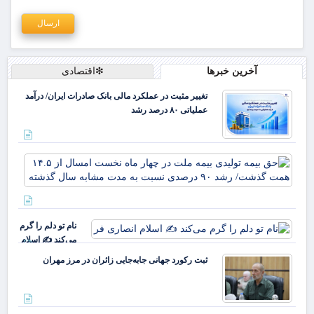
آخرین خبرها
❇اقتصادی
تغییر مثبت در عملکرد مالی بانک صادرات ایران/ درآمد
عملیاتی ۸۰ درصد رشد
حق 
تول
بیم
ملت
چها
نام تو دلم را گرم
نخ
می‌کند ✍️ اسلام
ام
انصاری فر
ا
ثبت رکورد جهانی جابه‌جایی زائران در مرز مهران
هم
گذ
رشد