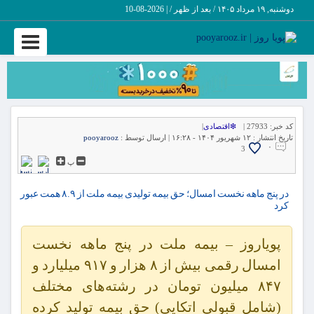
دوشنبه, ۱۹ مرداد ۱۴۰۵ / بعد از ظهر /
|
2026-08-10
Toggle
vigation
کد خبر:
27933 |
❇اقتصادی
|
تاریخ انتشار :
۱۲ شهریور ۱۴۰۴ - ۱۶:۲۸ |
ارسال توسط :
pooyarooz
۰
3
پ
در پنج ماهه نخست امسال؛ حق بیمه تولیدی بیمه‌ ملت از ۸.۹ همت عبور
کرد
پویاروز – بیمه ملت در پنج ماهه نخست
امسال رقمی بیش از ۸ هزار و ۹۱۷ میلیارد و
۸۴۷ میلیون تومان در رشته‌های مختلف
(شامل قبولی اتکایی) حق بیمه تولید کرده