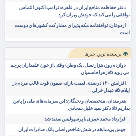
دفتر حفاظت منافع ایران در قاهره: ترامپ اکنون التماس
توافقی را می‌کند که خودش ویران کرد
اردوغان: توافقنامه مکه پذیرای مشارکت کشورهای دوست
است
پربیننده ترین خبرها
دوازده روز، هزار نسل، یک وطن/ وقتی از خون علمداران پرچم
می روید ✍️زهرا قاسمیان
افزایش ۱۲۰ درصدی قیمت یارانه صمون قوت غالب مردم در
ایلام ✍️ عبدل خزلی
هنرمندان، متخصصان و نخبگان: این سرمایه‌های ملی را پاس
بداریم ✍️ دکتر سید خلیل سجادی
قرارداد محمد عمری با پرسپولیس تمدید شد
جهش بی‌سابقه در شش شاخص اصلی بانک صادرات ایران