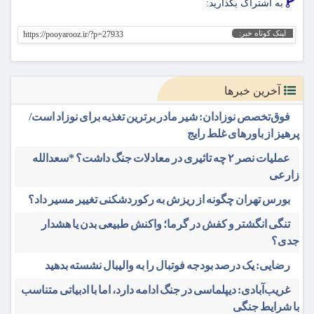
به اشتراک بگذارید:
لینک کوتاه خبر:
https://pooyarooz.ir/?p=27933
آخرین خبرها
فوق‌تخصص نوزادان: شیر مادر برترین تغذیه برای نوزاد است/
پرهیز از باورهای غلط رایج
عملیات نصر ۲ چه تاثیری در معادلات جنگ داشت؟ *سعدالله
زارعی
بورس تهران چگونه از ریزش به رکوردشکنی تغییر مسیر داد؟
تنگی انگشتر و کفش در گرما؛ واکنش طبیعی بدن یا هشدار
جدی؟
رضایی: یک درصد بودجه فوتبال را به والیبال نشسته بدهید
غریب‌آبادی: دیپلماسی در جنگ ادامه دارد، اما با ادبیاتی متناسب
با شرایط جنگی