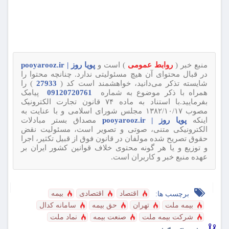
منبع خبر (
روابط عمومی
) است و
پویا روز | pooyarooz.ir
در قبال محتوای آن هیچ مسئولیتی ندارد. چنانچه محتوا را
شایسته تذکر می‌دانید، خواهشمند است کد (
27933
) را
همراه با ذکر موضوع به شماره
09120720761
پیامک
بفرمایید.با استناد به ماده ۷۴ قانون تجارت الکترونیک
مصوب ۱۳۸۲/۱۰/۱۷ مجلس شورای اسلامی و با عنایت به
اینکه
پویا روز | pooyarooz.ir
مصداق بستر مبادلات
الکترونیکی متنی، صوتی و تصویر است، مسئولیت نقض
حقوق تصریح شده مولفان در قانون فوق از قبیل تکثیر، اجرا
و توزیع و یا هر گونه محتوی خلاف قوانین کشور ایران بر
عهده منبع خبر و کاربران است.
اقتصاد
اقتصادی
بیمه
برچسب ها:
بیمه ملت
تهران
حق بیمه
سامانه کدال
شرکت بیمه ملت
صنعت بیمه
نماد ملت