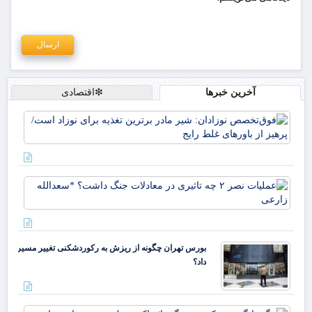
آخرین خبرها
❇اقتصادی
فو
نوز
ماد
تغذ
نوز
عمل
پره
باو
تاث
معا
جن
بورس تهران چگونه از ریزش به رکوردشکنی تغییر مسیر
دا
داد؟
*سع
زار
تنگ