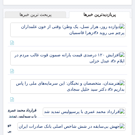
پربازدیدترین خبرها
پربحث ترین خبرها
دوا
روز
نسل
وط
وقت
افز
خو
۱۲۰
علم
در
پرچ
قی
روی
یارا
زهر
هنر
صم
مت
قو
نخب
غا
سرم
مرد
ملی
ایل
قرارداد محمد عمری
بدا
عب
با پرسپولیس تمدید
دکت
خز
شد
جهش
بی‌سابقه