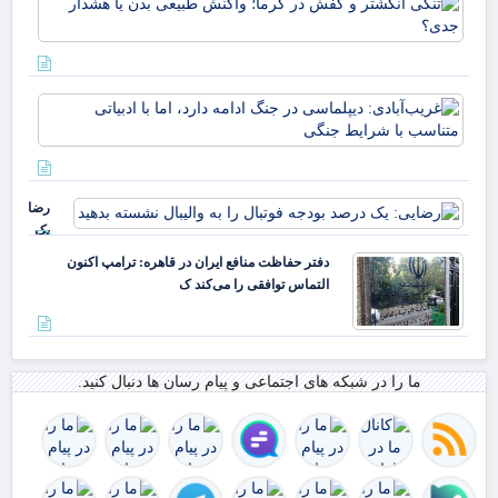
انگ
و 
در 
وا
غری
طب
دیپ
بدن
جنگ
هشد
دارد
جد
ادب
رضایی:
متن
یک
شر
درصد
دفتر حفاظت منافع ایران در قاهره: ترامپ اکنون
بودجه
التماس توافقی را می‌کند ک
فوتبال
را به
والیبال
نشسته
ما را در شبکه های اجتماعی و پیام رسان ها دنبال کنید.
بدهید