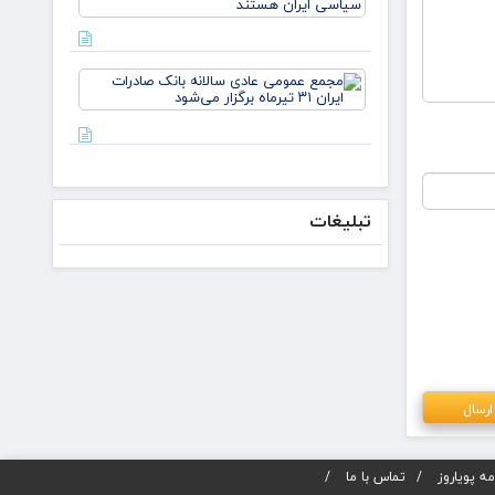
لازم باشد،
ایران
مذاکره
می‌کنیم/
دکتر
مجمع
لاریجانی از
عمومی
استوانه‌ها
عادی
سالانه
بانک
صادرات
ایران ۳۱
تیرماه
تبلیغات
برگزار
می‌شود
ه پویاروز
تماس با ما