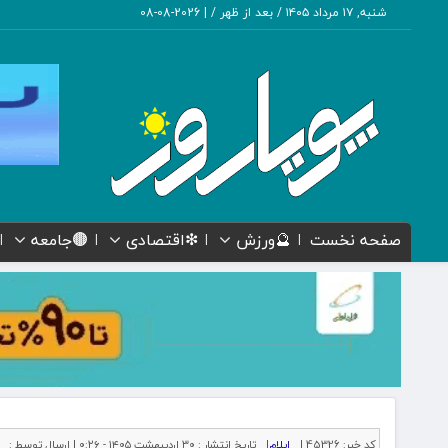
شنبه, ۱۷ مرداد ۱۴۰۵ / بعد از ظهر /
|
2026-08-08
صفحه نخست
🔮ورزش
❇اقتصادی
🟤جامعه
کد خبر:
45326 |
ایلام
|
تاریخ انتشار :
۳۰ اردیبهشت ۱۴۰۵ - ۰:۲۶ |
ارسال توسط :