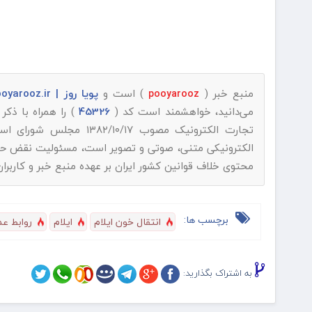
منبع خبر (
) است و
پویا روز | pooyarooz.ir
pooyarooz
می‌دانید، خواهشمند است کد (
45326
) را همراه با ذک
تجارت الکترونیک مصوب ۱۳۸۲/۱۰/۱۷ مجلس شورای اسلامی و با عنایت به اینکه
الکترونیکی متنی، صوتی و تصویر است، مسئولیت نقض حقوق 
محتوی خلاف قوانین کشور ایران بر عهده منبع خبر و کاربرا
برچسب ها:
انتقال خون ایلام
ایلام
روابط ع
به اشتراک بگذارید: