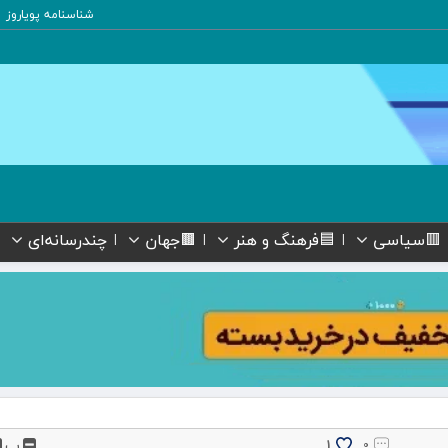
شناسنامه پویاروز
🟥سیاسی
🟦فرهنگ و هنر
🟫جهان
چندرسانه‌ای
پ
1
۰