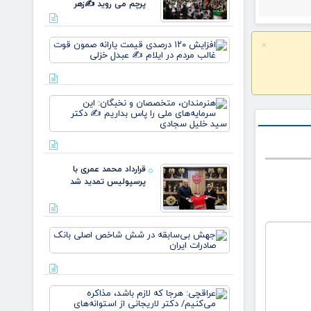
پرچم می روید ✍️زهر
افزایش
×
۱۲۰
درصدی
قیمت
یارانه
هنرمندان،
صمون
متخصصان
قوت
و نخبگان:
غالب
این
مردم در
سرمایه‌های
ایلام ✍️
ملی را پا
عبدل
قرارداد محمد عمری با
بداریم ✍️
خزل
پرسپولیس تمدید شد
دکتر
جهش
بی‌سابقه
در شش
شاخص
اصلی
عراقچی:
بانک
هرجا که
صادرات