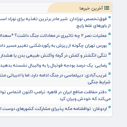
آخرین خبرها
فوق‌تخصص نوزادان: شیر مادر برترین تغذیه برای نوزاد اس
از باورهای غلط رایج
عملیات نصر ۲ چه تاثیری در معادلات جنگ داشت؟ *سعدالله زارعی
بورس تهران چگونه از ریزش به رکوردشکنی تغییر مسیر داد
تنگی انگشتر و کفش در گرما؛ واکنش طبیعی بدن یا هشدار
رضایی: یک درصد بودجه فوتبال را به والیبال نشسته بدهید
غریب‌آبادی: دیپلماسی در جنگ ادامه دارد، اما با ادبیاتی مت
شرایط جنگی
دفتر حفاظت منافع ایران در قاهره: ترامپ اکنون التماس تواف
می‌کند که خودش ویران کرد
اردوغان: توافقنامه مکه پذیرای مشارکت کشورهای دوست 