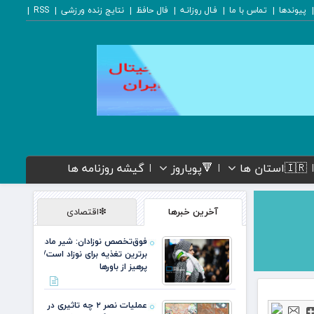
پیوندها
تماس با ما
فـال روزانـه
فال حافظ
نتایج زنده ورزشی
RSS
🇮🇷استان ها
🔻پویاروز
گیشه روزنامه ها
آخرین خبرها
❇اقتصادی
فوق‌تخصص نوزادان: شیر مادر
برترین تغذیه برای نوزاد است/
پرهیز از باورها
عملیات نصر ۲ چه تاثیری در