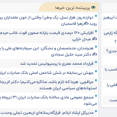
پربیننده ترین خبرها
ت/پرهیز
دوازده روز، هزار نسل، یک وطن/ وقتی از خون علمداران پ
روید ✍️زهرا قاسمیان
افزایش ۱۲۰ درصدی قیمت یارانه صمون قوت غالب مردم 
✍️ عبدل خزلی
؟
هنرمندان، متخصصان و نخبگان: این سرمایه‌های ملی را 
 جدی؟
✍️ دکتر سید خلیل سجادی
قرارداد محمد عمری با پرسپولیس تمدید شد
ناسب با
جهش بی‌سابقه در شش شاخص اصلی بانک صادرات ایرا
عراقچی: هرجا که لازم باشد، مذاکره می‌کنیم/ دکتر لاریجان
قی را
استوانه‌های سیاسی ایران هستند
مجمع عمومی عادی سالانه بانک صادرات ا
است
می‌شود
مدیرکل ارشاد ایلام: قرارگاه رسانه‌ای اربعین تجلی وحدت