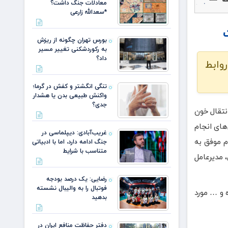
معادلات جنگ داشت؟
*سعدالله زارعی
بورس تهران چگونه از ریزش
به رکوردشکنی تغییر مسیر
داد؟
 روابط
تنگی انگشتر و کفش در گرما؛
واکنش طبیعی بدن یا هشدار
جدی؟
نتقال خون
‌های انجام
غریب‌آبادی: دیپلماسی در
م موفق به
جنگ ادامه دارد، اما با ادبیاتی
متناسب با شرایط
، مدیرعامل
رضایی: یک درصد بودجه
فوتبال را به والیبال نشسته
ژه و … مورد
بدهید
دفتر حفاظت منافع ایران در