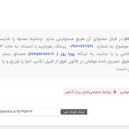
در قبال محتوای آن هیچ مسئولیتی ندارد. چنانچه محتوا را شایست
ر موضوع به شماره
09120720761
پویا روز | pooyarooz.ir
مصداق بستر م
تصریح شده مولفان در قانون فوق از قبیل تکثیر، اجرا و توزیع و یا 
ن است.
مومی
روابط عمومی‌های برتر کشور
ooyarooz.ir/?p=45326
لینک کوتاه خبر: