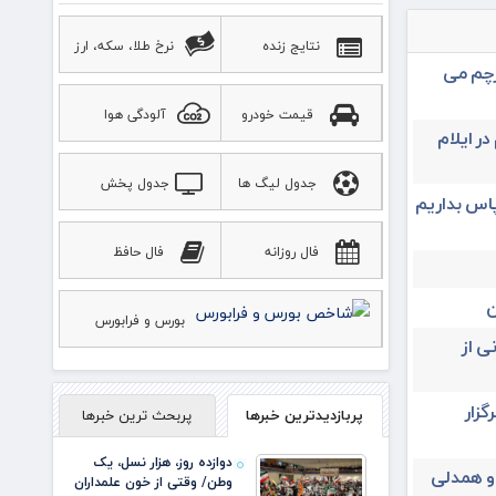
نتایج زنده
نرخ طلا، سکه، ارز
رچم می
قیمت خودرو
آلودگی هوا
در ایلام
جدول لیگ ها
جدول پخش
پاس بداریم
ورزشی
فال روزانه
فال حافظ
ن
بورس و فرابورس
ی از
یران ۳۱ تیرماه برگزار
پربازدیدترین خبرها
پربحث ترین خبرها
دوازده روز، هزار نسل، یک
 و همدلی
وطن/ وقتی از خون علمداران