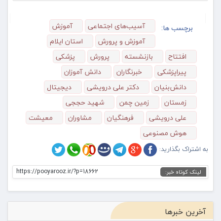
آسیب‌های اجتماعی
آموزش
برچسب ها:
آموزش و پرورش
استان ایلام
افتتاح
بازنشسته
پرورش
پزشکی
پیراپزشکی
خبرنگاران
دانش آموزان
دانش‌بنیان
دکتر علی درویشی
دیجیتال
زمستان
زمین چمن
شهید حججی
علی درویشی
فرهنگیان
مشاوران
معیشت
هوش مصنوعی
به اشتراک بگذارید:
https://pooyarooz.ir/?p=18662
لینک کوتاه خبر:
آخرین خبرها