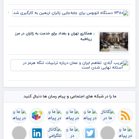
بیش
۵۰
هر 
درص
۳۸۰
به 
اس
دست
و ا
اتو
قرآ
برای
دار
همکاری تهران و بغداد برای خدمت به زائران در مرز
جابه
زرباطیه
زائرا
اربع
کارگ
شد
غر
آبا
تفا
ایر
عم
درب
ترت
ما را در شبکه های اجتماعی و پیام رسان ها دنبال کنید.
تنگ
هرم
آست
نها