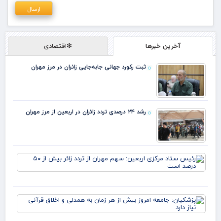
آخرین خبرها
❇اقتصادی
ثبت رکورد جهانی جابه‌جایی زائران در مرز مهران
رشد ۲۴ درصدی تردد زائران در اربعین از مرز مهران
رئ
ستا
مرک
ارب
سه
پزش
مهر
جام
ترد
امر
بیش