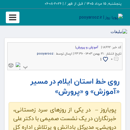
پنجشنبه, ۱۵ مرداد ۱۴۰۵ / قبل از ظهر /
|
2026-08-06
Toggle
igation
کد خبر:
18662 |
آموزش و پرورش
|
تاریخ انتشار :
۲۱ بهمن ۱۴۰۳ - ۲۳:۳۶ |
ارسال توسط :
pooyarooz
1
۰
پ
روی خط استان ایلام در مسیر
«آموزش» و «پرورش»
پویاروز – ‍ در یکی از روزهای سرد زمستانی،
خبرنگاران در یک نشست صمیمی با دکتر علی
درویشی، مدیرکل بادانش و پرتلاش اداره کل