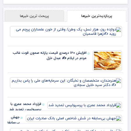
پربازدیدترین خبرها
پربحث ترین خبرها
دوا
روز
نس
وط
وقت
افزایش ۱۲۰ درصدی قیمت یارانه صمون قوت غالب
خو
مردم در ایلام ✍️ عبدل خزل
علم
پرچ
روی
زهر
هنر
مت
و ن
این
سرم
قرارداد محمد عمری با
ملی
پرسپولیس تمدید شد
بدا
دکت
جهش
بی‌سابقه
در شش
عرا