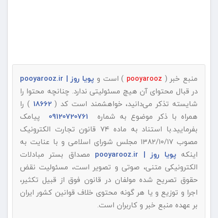
منبع خبر (
) است و
پویا روز | pooyarooz.ir
pooyarooz
در قبال محتوای آن هیچ مسئولیتی ندارد. چنانچه محتوا را
شایسته تذکر می‌دانید، خواهشمند است کد (
18662
) را
همراه با ذکر موضوع به شماره
09120720761
پیامک
بفرمایید.با استناد به ماده ۷۴ قانون تجارت الکترونیک
مصوب ۱۳۸۲/۱۰/۱۷ مجلس شورای اسلامی و با عنایت به
اینکه
پویا روز | pooyarooz.ir
مصداق بستر مبادلات
الکترونیکی متنی، صوتی و تصویر است، مسئولیت نقض
حقوق تصریح شده مولفان در قانون فوق از قبیل تکثیر،
اجرا و توزیع و یا هر گونه محتوی خلاف قوانین کشور ایران
بر عهده منبع خبر و کاربران است.