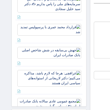
متخصصان 
نخبگان: ای
سرمایه‌های
ملی را پا
بداریم ✍️
قرارداد
دکتر
محمد
عمری با
پرسپولیس
تمدید شد
جهش
بی‌سابقه
در شش
شاخص
اصلی
عراقچی:
بانک
هرجا که
صادرات
لازم باشد،
ایران
مذاکره
می‌کنیم/
دکتر
مجمع
لاریجانی
عمومی
از