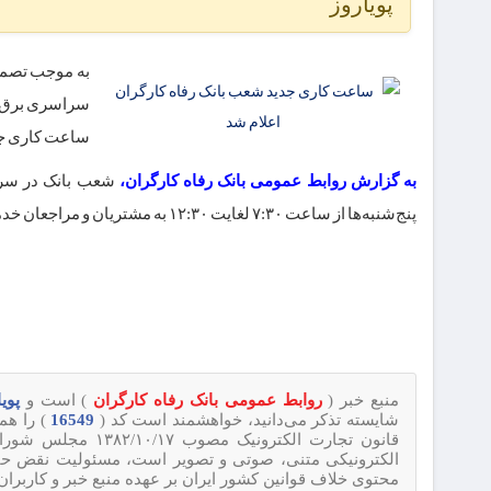
پویاروز
به موجب تصمی
سراسری برق و 
ساعت کاری جدید شع
به گزارش روابط عمومی بانک رفاه کارگران،
پنج‌شنبه‌ها از ساعت ۷:۳۰ لغایت ۱۲:۳۰ به مشتریان و مراجعان خدمات بانکی مورد نیاز را ارائه می‌کنند.
منبع خبر (
روابط عمومی بانک رفاه کارگران
) است و
پویا رو
شایسته تذکر می‌دانید، خواهشمند است کد (
16549
) را هم
قانون تجارت الکترونیک مصوب ۱۳۸۲/۱۰/۱۷ مجلس شورای اسلامی و با عنایت به اینکه
الکترونیکی متنی، صوتی و تصویر است، مسئولیت نقض حقوق 
محتوی خلاف قوانین کشور ایران بر عهده منبع خبر و کاربرا