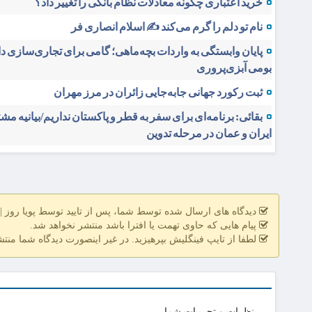
خرید اعتباری چگونه معادلات نظام بانکی را تغییر داد؟
نام تو دلم را گرم می‌کند ✍️ اسلام انصاری فر
پایان وابستگی به واردات بچه‌ماهی؛ گامی برای تجاری‌سازی د
بومی آبزی‌پروری
ثبت رکورد جهانی جابه‌جایی زائران در مرز مهران
بقائی: برنامه‌ای برای سفر به قطر و پاکستان نداریم/بیانیه م
ایران و عمان در مرحله تدوین
دیدگاه های ارسال شده توسط شما، پس از تایید توسط پویا روز | pooyarooz.ir در وب سایت منتشر خواهد ش
پیام هایی که حاوی تهمت یا افترا باشد منتشر نخواهد شد.
لطفا از تایپ فینگلیش بپرهیزید. در غیر اینصورت دیدگاه شما منت
نظرات و تجربیات شما