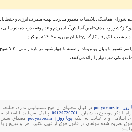
م شورای هماهنگی بانک‌ها به منظور مدیریت بهینه مصرف انرژی و حفظ پای
گاز کشور و با هدف تامین آسایش آحاد مردم و عدم وقفه در خدمت‌رسانی به
ب بانک رفاه کارگران تا پایان بهمن‌ماه ۱۴۰۳ تغییر کرد.
ز | pooyarooz.ir
در قبال محتوای آن هیچ مسئولیتی ندارد. چنانچه م
راه با ذکر موضوع به شماره
09120720761
پویا روز | pooyarooz.ir
مصداق بستر م
تصریح شده مولفان در قانون فوق از قبیل تکثیر، اجرا و توزیع و یا 
ن است.