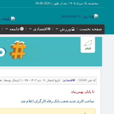
پنجشنبه, ۱۵ مرداد ۱۴۰۵ / بعد از ظهر /
|
2026-08-06
صفحه نخست
🔮ورزش
❇اقتصادی
🟤جامعه
کد خبر:
16549 |
❇اقتصادی
|
تاریخ انتشار :
۰۹ دی ۱۴۰۳ - ۱۰:۴۵ |
ارسال توسط :
oz
تا پایان بهمن‌ماه
ساعت کاری جدید شعب بانک رفاه کارگران اعلام شد