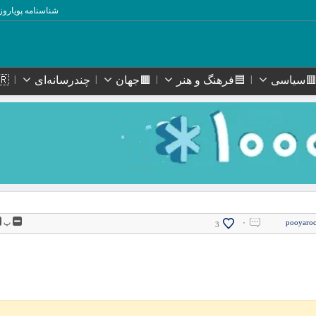
شناسنامه پویاروز
سیاسی
🟦فرهنگ و هنر
🟫جهان
چندرسانه‌ای
🇮🇷ا
pooyaro
۰
پ
3