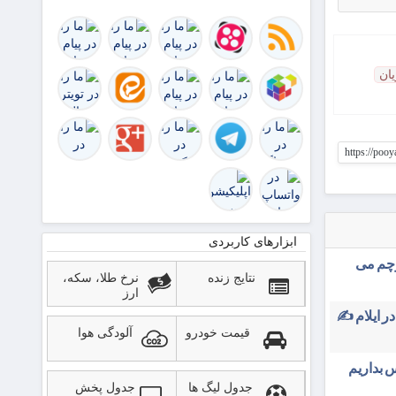
زرباطیه
ان
https://poo
ابزارهای کاربردی
رچم می
نتایج زنده
نرخ طلا، سکه،
ارز
در ایلام ✍️
قیمت خودرو
آلودگی هوا
 بداریم
جدول لیگ ها
جدول پخش