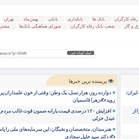
رفاه کارگران
بانک ها
بانکداری
بانکی
بهمن‌ماه
تهران
 و گاز
شعب بانک رفاه کارگران
شورای هماهنگی بانک‌ها
مشتری
لینک کوتاه خبر:
yarooz.ir/?p=16549
پربیننده ترین خبرها
یران/
دوازده روز، هزار نسل، یک وطن/ وقتی از خون علمداران پ
روید ✍️زهرا قاسمیان
 از
افزایش ۱۲۰ درصدی قیمت یارانه صمون قوت غالب مردم 
عبدل خزلی
هنرمندان، متخصصان و نخبگان: این سرمایه‌های ملی را پاس
✍️ دکتر سید خلیل سجادی