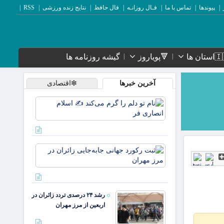
پیوندها
تماس با ما
فـال روزانـه
فال حافظ
نتایج زنده ورزشی
RSS
ستان ها
🔻پویاروز
گیشه روزنامه ها
آخرین خبرها
❇اقتصادی
نام تو
دلم را
گرم
می‌کند
✍️
ثبت
اسلام
رکورد
انصاری
جهانی
فر
جابه‌جایی
زائران در
رشد ۲۴ درصدی تردد زائران در
مرز
اربعین از مرز مهران
مهران