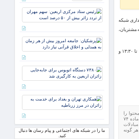
رئیس
ستاد
داری شبکه
مرکزی
اربعین:
 مشتریان،
سهم
پزشکیان:
مهران
جامعه
از تردد
شعب بانک در سراسر کشور تا پایان بهمن‌ماه از شنبه تا چهارشنبه در بازه زمانی ۷:۳۰ صبح تا ۱۳:۳۰ و
امروز بیش
زائر
از هر زمان
بیش از
به همدلی و
۵۰
۷۳۸۰
اخلاق
درصد
دستگاه
قرآنی نیاز
است
اتوبوس
دارد
برای
جابه‌جایی
همکاری
زائران
تهران و
اربعین به‌
بغداد
کارگیری
حتوا را
برای
شد
پیامک بفرمایید.با استناد به ماده ۷۴
خدمت به
بادلات
زائران در
هر گونه
ما را در شبکه های اجتماعی و پیام رسان ها دنبال
مرز
کنید.