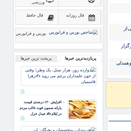
ورزشی
فال روزانه
فال حافظ
 از
بورس و فرابورس
ایران ۳۱ تیرماه برگزار
پربازدیدترین خبرها
پربحث ترین خبرها
و همدلی
دوازده
روز، هزار
نسل، یک
وطن/
×
وقتی از
خون
افزایش ۱۲۰ درصدی قیمت
علمداران
یارانه صمون قوت غالب مردم
پرچم می
در ایلام ✍️ عبدل خزل
روید ✍️
زهر
هنرمندان،