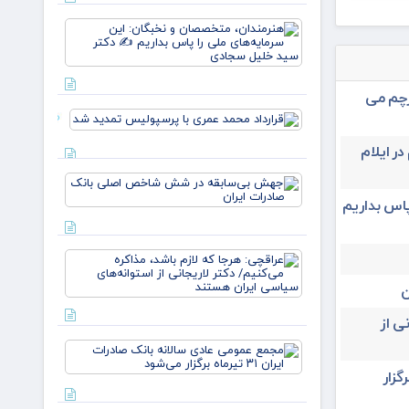
زهر
یارانه
هنرمندان،
صمون
متخصصان
قوت
و نخبگان:
غالب
این
مردم در
سرمایه‌های
رچم می
ایلام ✍️
ملی را پا
عبدل
قرارداد
بداریم ✍️
خزل
محمد عمری
دکتر
در ایلام
با
پرسپولیس
جهش
تمدید شد
بی‌سابقه
پاس بداریم
در شش
شاخص
اصلی
عراقچی:
بانک
هرجا که
صادرات
ن
لازم باشد،
ایران
مذاکره
ی از
می‌کنیم/
دکتر
مجمع
لاریجانی از
عمومی
استوانه‌ها
یران ۳۱ تیرماه برگزار
عادی
سالانه