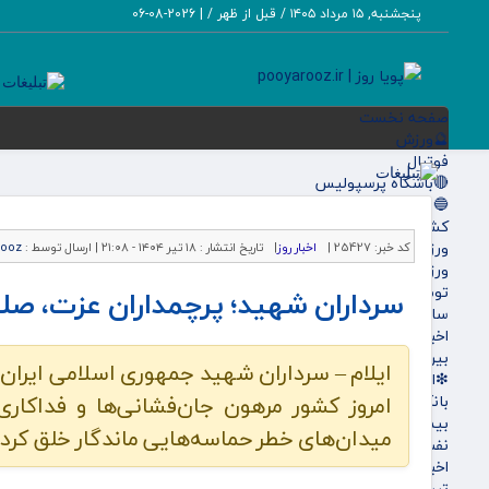
پنجشنبه, ۱۵ مرداد ۱۴۰۵ / قبل از ظهر /
|
2026-08-06
صفحه نخست
🔮ورزش
فوتبال
🔴باشگاه پرسپولیس
🔵باشگاه استقلال
کشتی و وزنه‌برداری
ورزشهای رزمی
کد خبر:
25427 |
اخبار روز
|
تاریخ انتشار :
۱۸ تیر ۱۴۰۴ - ۲۱:۰۸ |
ارسال توسط :
rooz
ورزش زنان
توپ و تور
سرداران شهید؛ پرچمداران عزت، صلح
سایر حوزه ها
اخبار روز
بین الملل
ایلام – سرداران شهید جمهوری اسلامی ایران، 
❇اقتصادی
امروز کشور مرهون جان‌فشانی‌ها و فداکار
بانک ها
بیمه ها
میدان‌های خطر حماسه‌هایی ماندگار خلق کردند 
نفت و انرژی
اخبار بورس
تبیلغات