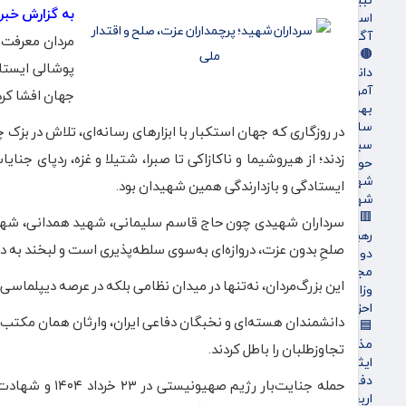
به گزارش خبرنگ
استخدام
آگهی های دولتی
مردان معرفت ب
🟤جامعه
پوشالی ایستاد
دانشگاه
آموزش و پرورش
جهان افشا کرد
بهداشت و درمان
سلامت
در روزگاری که جهان استکبار با ابزارهای رسانه‌ای، تلاش در بزک
سبک زندگی
زدند؛ از هیروشیما و ناکازاکی تا صبرا، شتیلا و غزه، ردپای ج
حوادث، انتظامی
شهرداری و شورای شهر
ایستادگی و بازدارندگی همین شهیدان بود.
شهری و رفاهی
🟥سیاسی
سرداران شهیدی چون حاج قاسم سلیمانی، شهید همدانی، شهید تهر
رهبر انقلاب
صلحِ بدون عزت، دروازه‌ای به‌سوی سلطه‌پذیری است و لبخند به 
دولت
مجلس
این بزرگ‌مردان، نه‌تنها در میدان نظامی بلکه در عرصه دیپلماسی،
وزارت امور خارجه
احزاب و تشکلها
دانشمندان هسته‌ای و نخبگان دفاعی ایران، وارثان همان مکتب 
🟦فرهنگ و هنر
مذهبی
تجاوزطلبان را باطل کردند.
ایثار و شهادت
دفاع مقدس
حمله جنایت‌بار
اربعین