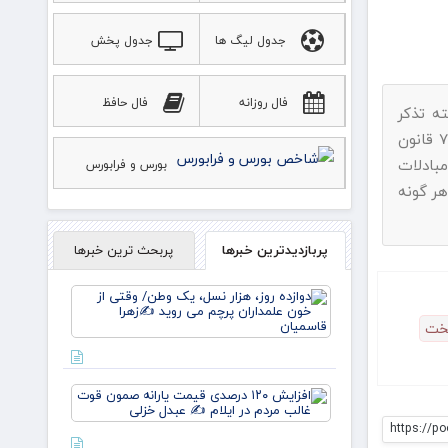
جدول لیگ ها
جدول پخش
ورزشی
فال روزانه
فال حافظ
ه تذکر
پیامک بفرمایید.با استناد به ماده ۷۴ قانون
بادلات
بورس و فرابورس
هر گونه
پربازدیدترین خبرها
پربحث ترین خبرها
دوازده
روز، هزار
خت
نسل، یک
وطن/
وقتی از
خون
افزایش
علمداران
۱۲۰
پرچم می
درصدی
https://p
روید ✍️
قیمت