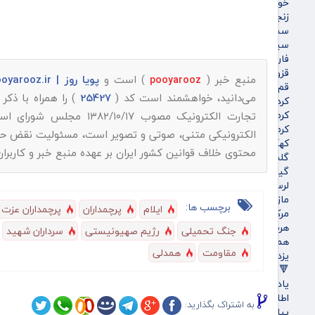
خوزستان
زنجان
سمنان
سیستان و بلوچستان
فارس
قزوین
منبع خبر (
) است و
پویا روز | pooyarooz.ir
pooyarooz
قم
می‌دانید، خواهشمند است کد (
25427
) را همراه با ذک
کردستان
کرمان
تجارت الکترونیک مصوب ۱۳۸۲/۱۰/۱۷ مجلس شورای اسلامی و با عنایت به اینکه
کرمانشاه
الکترونیکی متنی، صوتی و تصویر است، مسئولیت نقض حقوق 
کهگیلویه و بویراحمد
محتوی خلاف قوانین کشور ایران بر عهده منبع خبر و کاربرا
گلستان
گیلان
لرستان
مازندران
برچسب ها:
ایلام
پرچمداران
پرچمداران عزت
مرکزی
هرمزگان
جنگ تحمیلی
رژیم صهیونیستی
سرداران شهید
همدان
مقاومت
همدلی
یزد
🔻پویاروز
یادداشت پویاروز
اطلاعیه
به اشتراک بگذارید:
پیام تبریک پویاروز