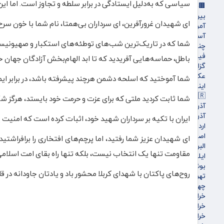
سیاسی که به‌دلیل ایستادگی در برابر سلطه و تجاوز است. اما 
🟫جهان
بین الملل
ای شهیدان غرورآفرین، ای سرداران بی‌همتا، نام شما با خون سرخ
آمریکا و اروپاه
آسیای غربی
شما که در تاریک‌ترین شب‌های توطئه‌های استکبار و صهیونیست 
چندرسانه‌ای
فیلم
باطل، حماسه‌هایی آفریدید که تا ابد الهام‌بخش آزادگان جهان خ
گزارش تصویری
عکس
شما آموختید که اسلحه‌ دشمن هرچند پیشرفته باشد، در برابر ایمان
اینفوگرافی
🇮🇷استان ها
شما ثابت کردید ملتی که برای عزت و حرمت خود بایستد، هرگز ش
آذربایجان شرقی
آذربایجان غربی
ایران با تکیه بر سرداران شهید خود، اثبات کرده است که امنیت 
اردبیل
اصفهان
ای شهیدان عزیز شما رفتید، اما پرچم‌های افتخاری را برافراشتید
البرز
مقاومت تنها یک انتخاب نیست، بلکه تنها راه بقای امت اسلامی د
ایلام
بوشهر
روح‌های پاکتان با شهدای کربلا محشور باد و یادتان جاودانه در قل
تهران
چهارمحال و بختیاری
خراسان جنوبی
خراسان رضوی
خراسان شمالی