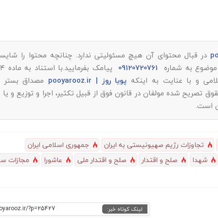
در قبال محتوای آن هیچ مسئولیتی ندارد. چنانچه محتوا را شایست
ر موضوع به شماره
09120720761
پویا روز | pooyarooz.ir
مصداق بستر م
تصریح شده مولفان در قانون فوق از قبیل تکثیر، اجرا و توزیع و یا 
ن است.
تجاوزات رژیم صهیونیستی به ایران
جمهوری اسلامی ایران
شهدا
صلح و اقتدار
صلح و اقتدار ملی
عاشورا
مجازات س
ooyarooz.ir/?p=25427
لینک کوتاه خبر: