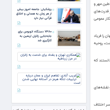
اطین مهر و
پزشکیان: جامعه امروز بیش
ر قدرت‌های
از هر زمان به همدلی و اخلاق
فکار عمومی
قرآنی نیاز دارد
۷۳۸۰ دستگاه اتوبوس برای
ن را فریاد
جابه‌جایی زائران اربعین به‌
کارگیری شد
اشت، روحیه
همکاری
تهران و
انستند که
بغداد
برای
خدمت
غریب
به زائران
آبادی:
در مرز
تفاهم
زرباطیه
 نقشه‌های
ایران و
عمان
درباره
ترتیبات
نه از سر اختلاف
تنگه
هرمز در