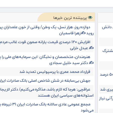
پربیننده ترین خبرها
ی دانش
دوازده روز، هزار نسل، یک وطن/ وقتی از خون علمداران پ
روید ✍️زهرا قاسمیان
افزایش ۱۲۰ درصدی قیمت یارانه صمون قوت غالب مردم 
✍️ عبدل خزلی
 مشترک
هنرمندان، متخصصان و نخبگان: این سرمایه‌های ملی را 
✍️ دکتر سید خلیل سجادی
قرارداد محمد عمری با پرسپولیس تمدید شد
رئیس ستاد مرکزی اربعین: سهم مهران از تردد زائر بیش از ۵۰ درصد
جهش بی‌سابقه در شش شاخص اصلی بانک صادرات ایرا
عراقچی: هرجا که لازم باشد، مذاکره می‌کنیم/ دکتر لاریجان
استوانه‌های سیاسی ایران هستند
آنی نیاز
مجمع عمومی عادی سالانه بانک صادرات ا
می‌شود