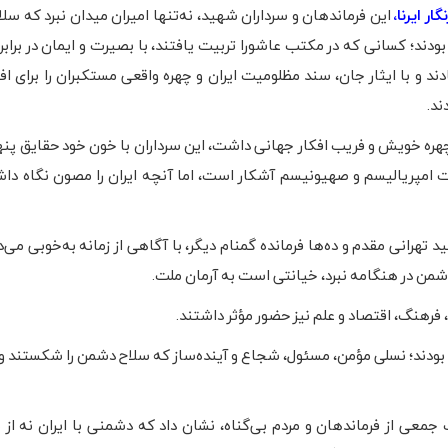
ار ایرنا،
این فرماندهان و سرداران شهید، نه‌تنها امیران میدان نبرد که سل
ودند؛ کسانی که در مکتب عاشورا تربیت یافتند، با بصیرت و ایمان در براب
ند و با ایثار جان، سند مظلومیت ایران و چهره واقعی مستکبران را برای ا
ند.
 چهره خویش و فریب افکار جهانی داشت، این سرداران با خون خود حقایق پنها
نایات امپریالیسم و صهیونیسم آشکار است، اما آنچه ایران را مصون نگاه د
انی مقدم و ده‌ها فرمانده گمنام دیگر، با آگاهی از زمانه به‌خوبی می‌د
دشمن در هنگامه نبرد، خیانتی است به آرمان ملت.
 فرهنگ، اقتصاد و علم نیز حضور مؤثر داشتند.
بودند؛ نسلی مؤمن، مسئول، شجاع و آینده‌ساز که سلاح دشمن را شکستند و
 رژیم صهیونیستی در ۲۳ خرداد ۱۴۰۴ و شهادت جمعی از فرماندهان و مردم بی‌گناه، نشان داد که دشمنی با ایران 