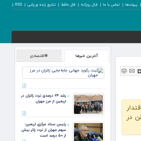
پیوندها
تماس با ما
فـال روزانـه
فال حافظ
نتایج زنده ورزشی
RSS
آخرین خبرها
❇اقتصادی
ثبت رکورد
جهانی
جابه‌جایی
زائران در
مرز مهران
رشد ۲۴ درصدی تردد زائران در
اربعین از مرز مهران
قتدار
ن در
رئیس ستاد مرکزی اربعین:
سهم مهران از تردد زائر بیش
از ۵۰ درصد است