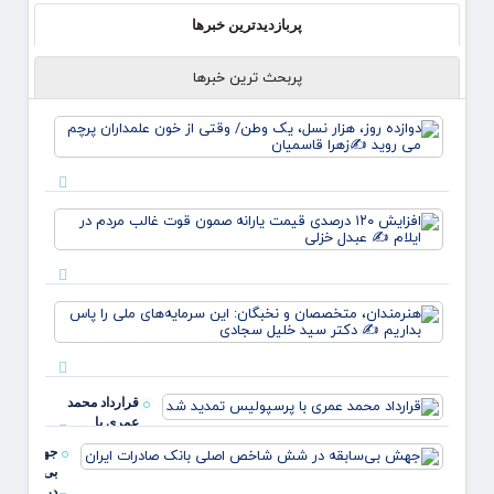
پربازدیدترین خبرها
پربحث ترین خبرها
دوازده
روز، ه
نسل، 
وطن/
وقتی ا
افزای
خون
۱۲۰
علمدا
درصد
پرچم 
قیمت
روید ✍
یارانه
زهر
هنرمند
صمون
متخصص
قوت
نخبگان
غالب
سرمایه
مردم د
ملی ر
ایلام ✍
قرارداد محمد
بداریم
عبدل
عمری با
دکتر
خزل
پرسپولیس تمدید
جهش
شد
بی‌سابقه
در شش