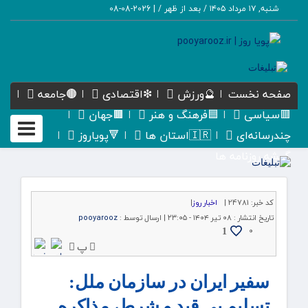
شنبه, ۱۷ مرداد ۱۴۰۵ / بعد از ظهر /
|
2026-08-08
صفحه نخست
🔮ورزش
❇اقتصادی
🟤جامعه
🟥سیاسی
🟦فرهنگ و هنر
🟫جهان
Toggle
چندرسانه‌ای
🇮🇷استان ها
🔻پویاروز
gation
گیشه روزنامه ها
کد خبر:
24781 |
اخبار روز
|
تاریخ انتشار :
۰۸ تیر ۱۴۰۴ - ۲۳:۰۵ |
ارسال توسط :
pooyarooz
۰
1
پ
سفیر ایران در سازمان ملل:
تسلیم بی قید و شرط، مذاکره