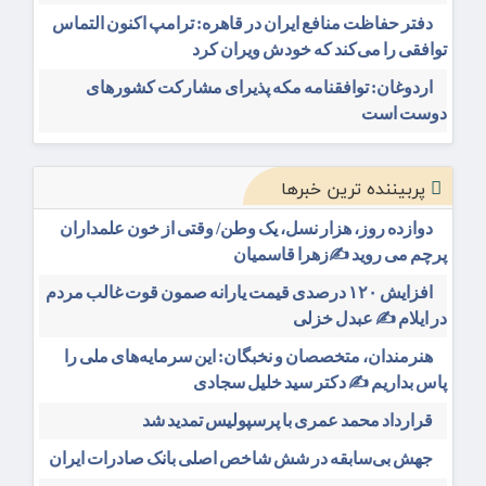
دفتر حفاظت منافع ایران در قاهره: ترامپ اکنون التماس
توافقی را می‌کند که خودش ویران کرد
اردوغان: توافقنامه مکه پذیرای مشارکت کشورهای
دوست است
پربیننده ترین خبرها
دوازده روز، هزار نسل، یک وطن/ وقتی از خون علمداران
پرچم می روید ✍️زهرا قاسمیان
افزایش ۱۲۰ درصدی قیمت یارانه صمون قوت غالب مردم
در ایلام ✍️ عبدل خزلی
هنرمندان، متخصصان و نخبگان: این سرمایه‌های ملی را
پاس بداریم ✍️ دکتر سید خلیل سجادی
قرارداد محمد عمری با پرسپولیس تمدید شد
جهش بی‌سابقه در شش شاخص اصلی بانک صادرات ایران