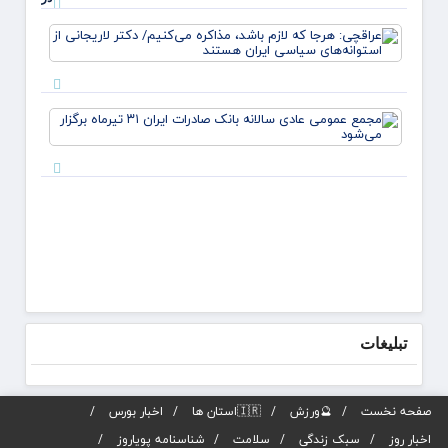
شاخص
عراقچ
اصلی
هرجا ک
بانک
لازم ب
صادرات
مذاکر
ایران
می‌کنی
مجمع
دکتر
عموم
لاریجا
عادی
از
سالانه
استوانه
بانک
صادرا
تیرماه
برگزار
می‌شو
تبلیغات
صفحه نخست
🔮ورزش
🇮🇷استان ها
اخبار بورس
اخبار روز
سبک زندگی
سلامت
شناسنامه پویاروز