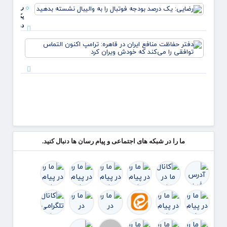
ادبیاتی
رضایی:
متناسب
یک
شرایط
درصد
بودجه
دفتر
فوتبال
حفاظ
را به
منافع
والیبال
ایران 
نشسته
قاهره:
بدهید
ترامپ
اکنون
التما
توافق
را می‌
ک
ما را در شبکه های اجتماعی و پیام رسان ها دنبال کنید.