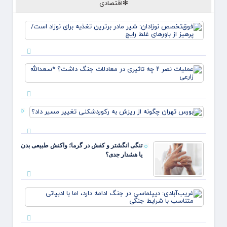
❇اقتصادی
فوق‌
نوزادا
مادر ب
تغذیه 
نوزاد 
عملیا
پرهیز 
باورها
تاثیری
معادلا
جنگ
بورس ته
داشت
چگونه از
*سعدال
ریزش به
زارعی
رکوردش
تنگی انگشتر و کفش در گرما؛ واکنش طبیعی بدن
تغییر م
یا هشدار جدی؟
داد؟
غریب‌آ
دیپلما
جنگ اد
دارد، ا