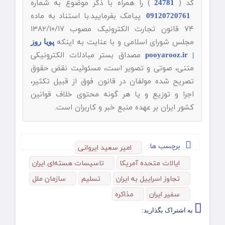
کد (
) را همراه با ذکر موضوع به شماره
24781
پیامک بفرمایید.با استناد به ماده
09120720761
۷۴ قانون تجارت الکترونیک مصوب ۱۳۸۲/۱۰/۱۷
مجلس شورای اسلامی و با عنایت به اینکه
پویا روز
مصداق بستر مبادلات الکترونیکی
| pooyarooz.ir
متنی، صوتی و تصویر است، مسئولیت نقض حقوق
تصریح شده مولفان در قانون فوق از قبیل تکثیر،
اجرا و توزیع و یا هر گونه محتوی خلاف قوانین
کشور ایران بر عهده منبع خبر و کاربران است.
برچسب ها:
امیر سعید ایروانی
ایالات متحده آمریکا
تاسیسات هسته‌ای ایران
تجاوز اسراییل به ایران
تسلیم
سازمان ملل
سفیر ایران
مذاکره
به اشتراک بگذارید: