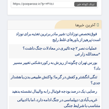
https://pooyarooz.ir/?p=24781
لینک کوتاه خبر:
آخرین خبرها
فوق‌تخصص نوزادان: شیر مادر برترین تغذیه برای نوزاد
است/پرهیز از باورهای غلط رایج
عملیات نصر ۲ چه تاثیری در معادلات جنگ داشت؟
*سعدالله زارعی
بورس تهران چگونه از ریزش به رکوردشکنی تغییر مسیر
داد؟
تنگی انگشتر و کفش در گرما؛ واکنش طبیعی بدن یا هشدار
جدی؟
رضایی: یک درصد بودجه فوتبال را به والیبال نشسته بدهید
غریب‌آبادی: دیپلماسی در جنگ ادامه دارد، اما با ادبیاتی
متناسب با شرایط جنگی