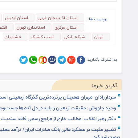
استان آذربایجان غربی
استان اردبیل
برچسب ها:
استان مرکزی
استانداری تهران
اقتص
تهران
شبکه بانکی
شعب کشیک
مشتریان
به اشتراک بگذارید:
آخرین خبرها
سردار رادان: مهران همچنان پرترددترین گذرگاه اربعینی اس
وحید چاووش: حقیقت اربعین را باید در دل آدم‌ها جست‌وجو
دفتر رهبر انقلاب: مطالب خارج از مراجع رسمی فاقد سندیت
درصد رشد کرد