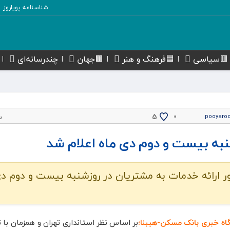
شناسنامه پویاروز
🟥سیاسی
🟦فرهنگ و هنر
🟫جهان
چندرسانه‌ای
پ
5
۰
pooyaro
 بیست و دوم دی ماه اعلام شد
ارائه خدمات به مشتریان در روزشنبه بیست و دوم دی
گاه خبری بانک مسکن-هیبنا؛
بر اساس نظر استانداری تهران و همزمان با ت