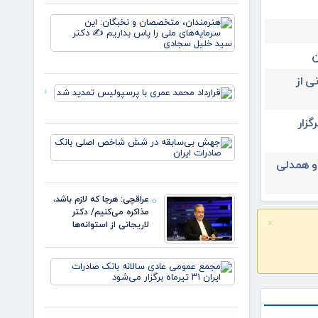
زهر
یارانه
هنرمندان،
صمون
متخصصان
قوت
و نخبگان:
غالب
ن
این
مردم در
سرمایه‌های
ایلام ✍️
ی از
ملی را پا
عبدل
قرارداد
بداریم ✍️
خزل
محمد عمری
دکتر
با
یران ۳۱ تیرماه برگزار
پرسپولیس
جهش
تمدید شد
بی‌سابقه
 و همدلی
در شش
شاخص
اصلی
عراقچی: هرجا که لازم باشد،
بانک
مذاکره می‌کنیم/ دکتر
صادرات
×
لاریجانی از استوانه‌ها
ایران
مجمع
عمومی
عادی
سالانه
بانک