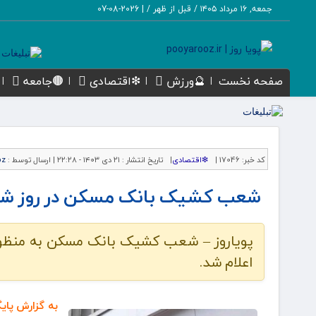
جمعه, ۱۶ مرداد ۱۴۰۵ / قبل از ظهر /
|
2026-08-07
صفحه نخست
🔮ورزش
❇اقتصادی
🟤جامعه
کد خبر:
17046 |
❇اقتصادی
|
تاریخ انتشار :
۲۱ دی ۱۴۰۳ - ۲۲:۲۸ |
ارسال توسط :
oz
شعب کشیک بانک مسکن در روز شنبه
پویاروز – شعب کشیک بانک مسکن به منظور 
اعلام شد.
به گزارش پای