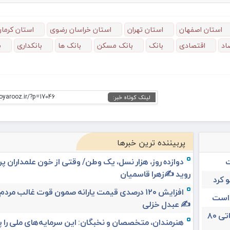
استان اصفهان
استان تهران
استان خراسان رضوی
استان کرما
اد
اقتصادی
بانک
بانک مسکن
بانک ها
بانکداری
ب
oyarooz.ir/?p=17046
لینک کوتاه خبر:
پربیننده ترین خبرها
ت
دوازده روز، هزار نسل، یک وطن/ وقتی از خون علمداران پ
روید ✍️زهرا قاسمیان
 کرد
افزایش ۱۲۰ درصدی قیمت یارانه صمون قوت غالب مردم 
 است
✍️ عبدل خزلی
تغییر مثبت در عملکرد مالی بانک صادرات ایران/ درآمد عملیاتی ۸۰
هنرمندان، متخصصان و نخبگان: این سرمایه‌های ملی را 