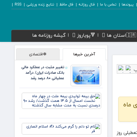
پیوندها
تماس با ما
فـال روزانـه
فال حافظ
نتایج زنده ورزشی
RSS
🇮🇷استان ها
🔻پویاروز
گیشه روزنامه ها
آخرین خبرها
❇اقتصادی
تغییر مثبت در عملکرد مالی
بانک صادرات ایران/ درآمد
عملیاتی ۸۰ درصد رشد
حق بیمه
تولیدی
 ماه
بیمه
ملت در
چهار ماه
نخست
نام تو
امسال از
دلم را
عطیلی روز
۱۴.۵
گرم