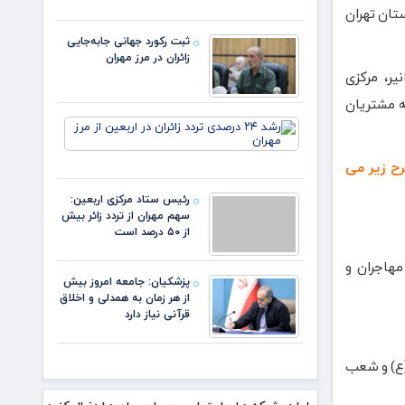
همت
تان تهران
می‌کند
گذشت/
✍️
رشد ۹
ثبت رکورد جهانی جابه‌جایی
اسلام
زائران در مرز مهران
انصاری
یر، مرکزی
فر
ه مشتریان
رشد ۲۴
درصدی
تردد
ح زیر می
زائران در
اربعین
رئیس ستاد مرکزی اربعین:
از مرز
سهم مهران از تردد زائر بیش
مهران
از ۵۰ درصد است
هاجران و
پزشکیان: جامعه امروز بیش
از هر زمان به همدلی و اخلاق
قرآنی نیاز دارد
 (ع) و شعب