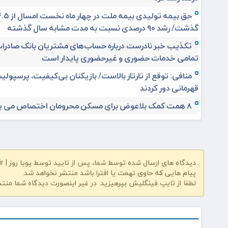
گذشت/ رشد ۹۰ درصدی نسبت به مدت مشابه سال گذشته
تکذیب خبر نادرست درباره حساب‌های مشتریان بانک صادرات
تمامی خدمات حضوری و غیرحضوری پایدار است
منافی: توقع از تارتار بالاست/ بازیکنان بی‌کیفیت، پرسپولیس
قهرمانی دور کردند
۸ همت کمک بلاعوض برای مسکن محرومان اختصاص می یابد
دیدگاه های ارسال شده توسط شما، پس از تایید توسط پویا روز | pooyarooz.ir در وب سایت منتشر خواهد شد
پیام هایی که حاوی تهمت یا افترا باشد منتشر نخواهد شد.
لطفا از تایپ فینگلیش بپرهیزید. در غیر اینصورت دیدگاه شما منت