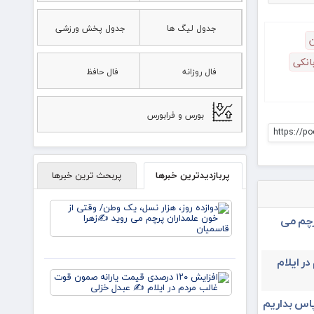
جدول لیگ ها
جدول پخش ورزشی
ن
انکی
فال روزانه
فال حافظ
بورس و فرابورس
https://po
پربازدیدترین خبرها
پربحث ترین خبرها
دوازده
روز، هزار
رچم می
نسل، یک
وطن/
وقتی از
در ایلام
خون
افزایش
علمداران
۱۲۰
پرچم می
درصدی
پاس بداریم
روید ✍️
قیمت