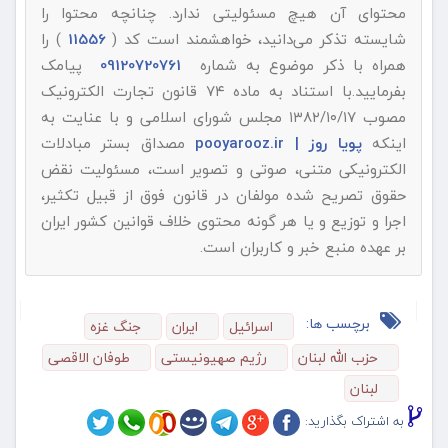
محتوای آن هیچ مسئولیتی ندارد. چنانچه محتوا را
شایسته تذکر می‌دانید، خواهشمند است کد (
11556
) را
همراه با ذکر موضوع به شماره
09120720761
پیامک
بفرمایید.با استناد به ماده ۷۴ قانون تجارت الکترونیک
مصوب ۱۳۸۲/۱۰/۱۷ مجلس شورای اسلامی و با عنایت به
اینکه
پویا روز | pooyarooz.ir
مصداق بستر مبادلات
الکترونیکی متنی، صوتی و تصویر است، مسئولیت نقض
حقوق تصریح شده مولفان در قانون فوق از قبیل تکثیر،
اجرا و توزیع و یا هر گونه محتوی خلاف قوانین کشور ایران
بر عهده منبع خبر و کاربران است.
برچسب ها:
اسرائیل
ایران
جنگ غزه
حزب الله لبنان
رژیم صهیونیستی
طوفان الاقصی
لبنان
به اشتراک بگذارید: