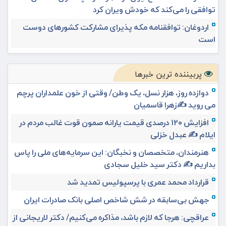
توافقی را می‌کند که خودش ویران کرد
اردوغان: توافقنامه مکه پذیرای مشارکت کشورهای دوست
است
پربیننده ترین خبرها
دوازده روز، هزار نسل، یک وطن/ وقتی از خون علمداران پرچم
می روید ✍️زهرا قاسمیان
افزایش ۱۲۰ درصدی قیمت یارانه صمون قوت غالب مردم در
ایلام ✍️ عبدل خزلی
هنرمندان، متخصصان و نخبگان: این سرمایه‌های ملی را پاس
بداریم ✍️ دکتر سید خلیل سجادی
قرارداد محمد عمری با پرسپولیس تمدید شد
جهش بی‌سابقه در شش شاخص اصلی بانک صادرات ایران
عراقچی: هرجا که لازم باشد، مذاکره می‌کنیم/ دکتر لاریجانی از