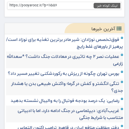
https://pooyarooz.ir/?p=11556
لینک کوتاه خبر:
آخرین خبرها
فوق‌تخصص نوزادان: شیر مادر برترین تغذیه برای نوزاد است/
پرهیز از باورهای غلط رایج
عملیات نصر ۲ چه تاثیری در معادلات جنگ داشت؟ *سعدالله
زارعی
بورس تهران چگونه از ریزش به رکوردشکنی تغییر مسیر داد؟
تنگی انگشتر و کفش در گرما؛ واکنش طبیعی بدن یا هشدار
جدی؟
رضایی: یک درصد بودجه فوتبال را به والیبال نشسته بدهید
غریب‌آبادی: دیپلماسی در جنگ ادامه دارد، اما با ادبیاتی
متناسب با شرایط جنگی
دفتر حفاظت منافع ایران در قاهره: ترامپ اکنون التماس