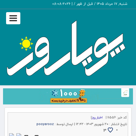
شنبه, ۱۷ مرداد ۱۴۰۵ / قبل از ظهر /
|
2026-08-08
Toggle
igation
کد خبر:
11556 |
اخبار روز
|
تاریخ انتشار :
۲۰ شهریور ۱۴۰۳ - ۱۲:۴۲ |
ارسال توسط :
pooyarooz
3
۰