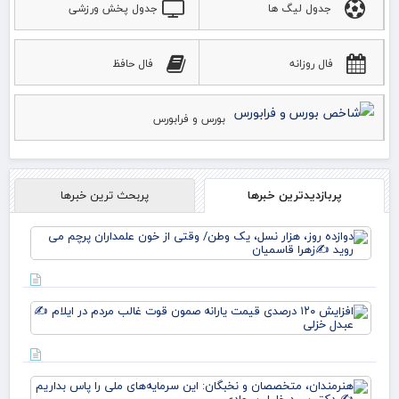
جدول لیگ ها
جدول پخش ورزشی
فال روزانه
فال حافظ
بورس و فرابورس
پربازدیدترین خبرها
پربحث ترین خبرها
دوا
روز
نس
وط
وقت
افز
خو
۱۲۰
علم
در
پرچ
قی
روی
یارا
زهر
هنر
صم
مت