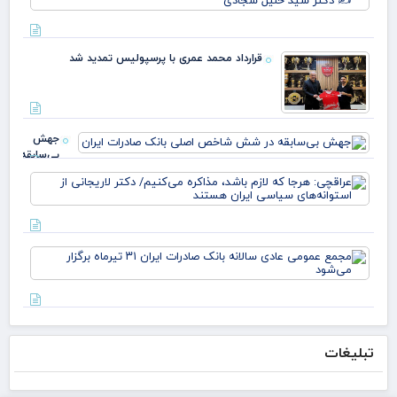
قو
و ن
غا
این
مرد
سرم
ایل
قرارداد محمد عمری با پرسپولیس تمدید شد
ملی
عبد
بدا
خز
دکت
جهش
بی‌سابقه
در شش
عرا
شاخص
هرج
اصلی
لاز
بانک
مذا
صادرات
می‌
ایران
مج
دکت
عم
لار
عاد
است
سال
بان
صاد
تبلیغات
تیر
برگز
می