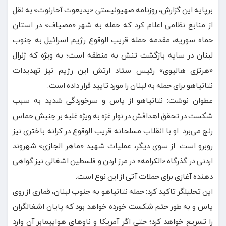
برپایه این گزارش، روزنامه صهیونیستی «یدیعوت آحارنوت» به نقل
از منابع نظامی اعلام کرد که حمله به شهر «مصیاف» در استان
حماه سوریه، مقدمه حمله قریب الوقوع رژیم اسرائیل به جنوب
لبنان در سایه بازگشت تنش به منطقه است؛ به ویژه که ژنرال
«هرتزی هالیوی» رئیس ستاد ارتش این رژیم نیز تهدیدات
نتانیاهو برای حمله به لبنان را مورد تایید قرار داده است.
عطوان نوشت: نتانیاهو از یاس و سرخوردگی شدید به سبب
شکست در تحقق اهدافش در نوار غزه به ویژه غلبه بر جنبش حماس
رنج می‌برد. او با انقلاب مسلحانه قریب الوقوع در کرانه باختری نیز
روبرو است. از سوی دیگر، عملیات شهید «ماهر الجازی» شهروند
اردنی در گذرگاه «الکرامه» در مرز اردن و فلسطین اشغالی نیز گواهی
دهنده آغازی برای حملات آتی از این نوع است.
این تحلیلگر تاکید کرد: حمله نتانیاهو به جنوب لبنان، قماری از روی
یاس و به طور حتم شکست خورده خواهد بود که پایان اشغالگران
را تسریع خواهد کرد؛ حتی اگر آمریکا و ناوهای هواپیمابر آن وارد