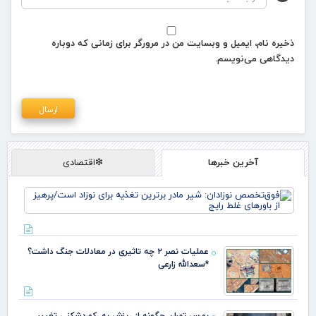
ذخیره نام، ایمیل و وبسایت من در مرورگر برای زمانی که دوباره
دیدگاهی می‌نویسم.
آخرین خبرها
❇اقتصادی
فو
نوز
ماد
تغذ
نوز
عملیات نصر ۲ چه تاثیری در معادلات جنگ داشت؟
پره
*سعدالله زارعی
باو
بورس تهران چگونه از ریزش به رکوردشکنی تغییر