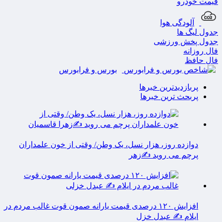
قیمت خودرو
آلودگی هوا
جدول لیگ ها
جدول پخش ورزشی
فال روزانه
فال حافظ
بورس و فرابورس
پربازدیدترین خبرها
پربحث ترین خبرها
دوازده روز، هزار نسل، یک وطن/ وقتی از خون علمداران
پرچم می روید ✍️زهر
افزایش ۱۲۰ درصدی قیمت یارانه صمون قوت غالب مردم در
ایلام ✍️ عبدل خزل