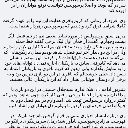
سر در گم بودند و اصلا پرسپولیس نتوانست توقع هواداران را بر
آورده کند.
وی افزود:‌ از زمانی که کریم باقری هدایت این تیم را بر عهده گرفت
کاملا شرایط فرق کرد و دیدیم که پرسپولیس زهردار شده است.
مربی اسبق پرسپولیس در مورد نقاط ضعف تیم در نیم فصل لیگ
بیست‌وچهارم، گفت: از همان اول لیگ برخی‌ گفتند خط حمله
پرسپولیس مشکل دارد و بعد مدافعان تیم اصلا کارایی لازم را ندارند
ولی در این دو دیدار آخر نیم فصل، شاهد بودیم همان بازیکن‌هایی که
می‌گفتند ضعیف هستند، فوق‌العاده کار کردند. این موضوع نشان
می‌دهد که کادرفنی سابق به بازیکنان اجازه نمی‌داد توانایی‌های خود
را به نمایش بگذارند ولی دیدیم که کریم باقری به بازیکنان اعتماد به
نفس داد. خیلی خوشحالم که باقری در این دو بازی نترس بود و به
برخی از دوستان فوتبالی نشان داد که این بازیکنان عالی هستند.
قنبرپور ادامه داد: شک ندارم سیدجلال حسینی در این دو بازی با
مدافعان تیم هم از لحاظ روحی و فنی کار کرد، چون شاهد بودیم که
کمتر دروازه‌ پرسپولیس تهدید شد. امیدوارم در نیم فصل دوم به
جایگاه اصلی خودمان برگردیم تا بتوانیم دل هواداران را شاد کنیم.
وی درباره انتشار اخباری مبنی بر قرار گرفتن نام چند بازیکن در
فهرست مازاد پرسپولیس، یادآور شد: زمان سرمربیگری برانکو در
پرسپولیس، فرشاد احمدزاده جزء بهترین‌ بازیکنان تیم بود. به نظر