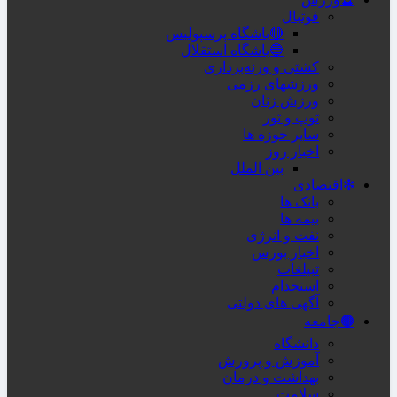
فوتبال
🔴باشگاه پرسپولیس
🔵باشگاه استقلال
کشتی و وزنه‌برداری
ورزشهای رزمی
ورزش زنان
توپ و تور
سایر حوزه ها
اخبار روز
بین الملل
❇اقتصادی
بانک ها
بیمه ها
نفت و انرژی
اخبار بورس
تبیلغات
استخدام
آگهی های دولتی
🟤جامعه
دانشگاه
آموزش و پرورش
بهداشت و درمان
سلامت