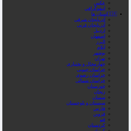
عکس
اینفوگرافی
🇮🇷استان ها
آذربایجان شرقی
آذربایجان غربی
اردبیل
اصفهان
البرز
ایلام
بوشهر
تهران
چهارمحال و بختیاری
خراسان جنوبی
خراسان رضوی
خراسان شمالی
خوزستان
زنجان
سمنان
سیستان و بلوچستان
فارس
قزوین
قم
کردستان
کرمان