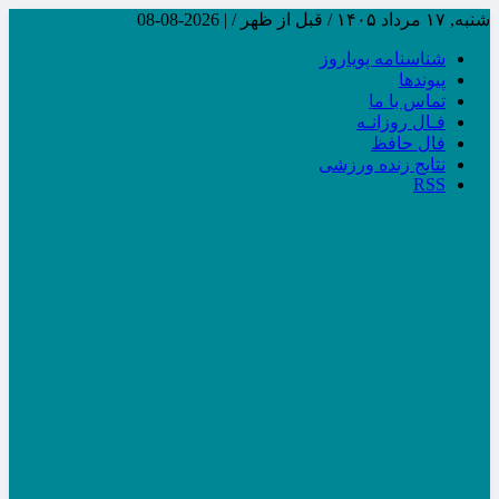
شنبه, ۱۷ مرداد ۱۴۰۵ / قبل از ظهر /
|
2026-08-08
شناسنامه پویاروز
پیوندها
تماس با ما
فـال روزانـه
فال حافظ
نتایج زنده ورزشی
RSS