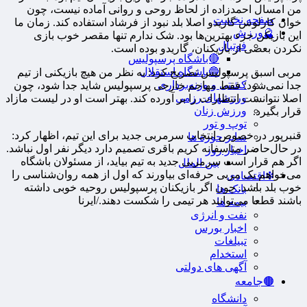
من امسال احمدزاده از لحاظ روحی و روانی آماده نیست، چون
صفحه نخست
خوان کارلوس گاریدو اصلا بلد نبود از فرشاد استفاده کند. زمان ما
🔮ورزش
این بازیکن جزء بهترین‌ها بود. شک ندارم تنها مقصر خوب بازی
فوتبال
نکردن بعضی از بازیکنان، گاریدو بوده است.
🔴باشگاه پرسپولیس
🔵باشگاه استقلال
مربی اسبق پرسپولیس تصریح کرد:‌ به نظر من هیچ بازیکنی از تیم
کشتی و وزنه‌برداری
جدا نمی‌شود؛ فقط مهاجم خارجی پرسپولیس شاید جدا شود، چون
ورزشهای رزمی
اصلا نتوانست انتظارات را بر آورده کند. بهتر است او در لیست مازاد
ورزش زنان
قرار بگیرد.
توپ و تور
قنبرپور در خصوص انتخاب سرمربی جدید برای این تیم، اظهار کرد:
سایر حوزه ها
در حال‌حاضر متاسفانه کریم باقری تصمیم دارد دیگر نفر اول نباشد.
اخبار روز
اگر هم قرار است سرمربی جدید به تیم بیاید، از مسئولان باشگاه
بین الملل
می‌خواهم یک مربی حرفه‌ای بیاورند که اول از همه روان‌شناسی را
❇اقتصادی
خوب بلد باشد. چون اگر بازیکنان پرسپولیس روحیه خوبی داشته
بانک ها
باشند قطعا می‌توانند هر تیمی را شکست دهند./ایرنا
بیمه ها
نفت و انرژی
اخبار بورس
تبیلغات
استخدام
آگهی های دولتی
🟤جامعه
دانشگاه