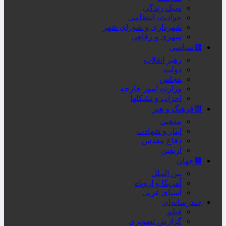
سبک زندگی
حوادث، انتظامی
شهرداری و شورای شهر
شهری و رفاهی
🟥سیاسی
رهبر انقلاب
دولت
مجلس
وزارت امور خارجه
احزاب و تشکلها
🟦فرهنگ و هنر
مذهبی
ایثار و شهادت
دفاع مقدس
اربعین
🟫جهان
بین الملل
آمریکا و اروپاه
آسیای غربی
چندرسانه‌ای
فیلم
گزارش تصویری