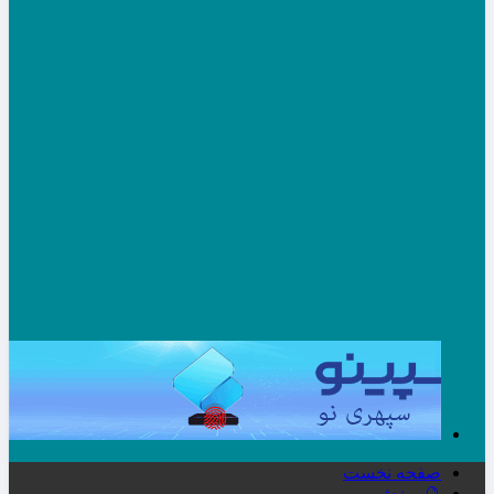
صفحه نخست
🔮ورزش