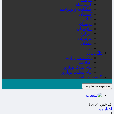
کرمانشاه
کهگیلویه و بویراحمد
گلستان
گیلان
لرستان
مازندران
مرکزی
هرمزگان
همدان
یزد
🔻پویاروز
یادداشت پویاروز
اطلاعیه
پیام تبریک پویاروز
پیام تسلیت پویاروز
گیشه روزنامه ها
Toggle navigation
کد خبر:
16764 |
اخبار روز
|