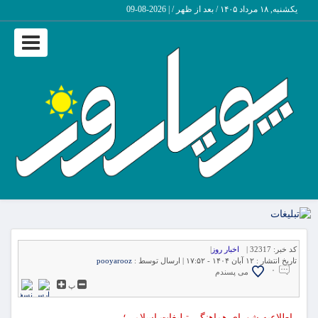
یکشنبه, ۱۸ مرداد ۱۴۰۵ / بعد از ظهر /
|
2026-08-09
Toggle
vigation
کد خبر:
32317 |
اخبار روز
|
تاریخ انتشار :
۱۲ آبان ۱۴۰۴ - ۱۷:۵۲ |
ارسال توسط :
pooyarooz
۰
می پسندم
پ
اطلاعیه شورای هماهنگی تبلیغات اسلامی؛