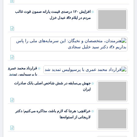
وط
وقت
افزایش ۱۲۰ درصدی قیمت یارانه صمون قوت غالب
خو
مردم در ایلام ✍️ عبدل خزل
علم
پرچ
روی
زهر
هنر
مت
نخب
سرم
ملی
قرارداد محمد عمری
بدا
با پرسپولیس تمدید
دکت
شد
جهش بی‌سابقه در شش شاخص اصلی بانک صادرات
ایران
عرا
هرج
لاز
مذا
می‌