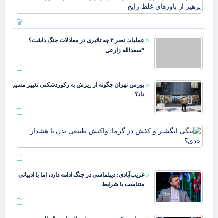
نوز
ماد
تغذ
نوز
عملیات نصر ۲ چه تاثیری در معادلات جنگ داشت؟
پره
*سعدالله زارعی
باو
بورس تهران چگونه از ریزش به رکوردشکنی تغییر مسیر
داد؟
تنگ
انگ
و 
در 
وا
غریب‌آبادی: دیپلماسی در جنگ ادامه دارد، اما با ادبیاتی
طب
متناسب با شرایط
بدن
هشد
جد