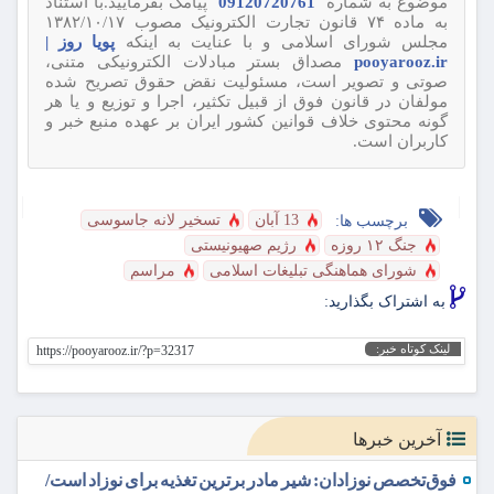
موضوع به شماره
09120720761
پیامک بفرمایید.با استناد
به ماده ۷۴ قانون تجارت الکترونیک مصوب ۱۳۸۲/۱۰/۱۷
مجلس شورای اسلامی و با عنایت به اینکه
پویا روز |
pooyarooz.ir
مصداق بستر مبادلات الکترونیکی متنی،
صوتی و تصویر است، مسئولیت نقض حقوق تصریح شده
مولفان در قانون فوق از قبیل تکثیر، اجرا و توزیع و یا هر
گونه محتوی خلاف قوانین کشور ایران بر عهده منبع خبر و
کاربران است.
13 آبان
تسخیر لانه جاسوسی
برچسب ها:
جنگ ۱۲ روزه
رژیم صهیونیستی
شورای هماهنگی تبلیغات اسلامی
مراسم
به اشتراک بگذارید:
لینک کوتاه خبر:
https://pooyarooz.ir/?p=32317
آخرین خبرها
فوق‌تخصص نوزادان: شیر مادر برترین تغذیه برای نوزاد است/