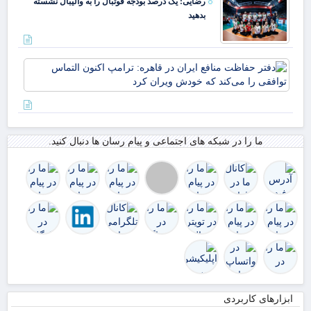
رضایی: یک درصد بودجه فوتبال را به والیبال نشسته
بدهید
دفت
حف
منا
ایر
قاه
ترا
ما را در شبکه های اجتماعی و پیام رسان ها دنبال کنید.
اکن
الت
توا
را 
ک
ابزارهای کاربردی