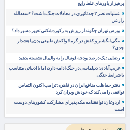
پرهیز از باورهای غلط رایج
عملیات نصر ۲ چه تاثیری در معادلات جنگ داشت؟ *سعدالله
زارعی
بورس تهران چگونه از ریزش به رکوردشکنی تغییر مسیر داد؟
تنگی انگشتر و کفش در گرما؛ واکنش طبیعی بدن یا هشدار
جدی؟
رضایی: یک درصد بودجه فوتبال را به والیبال نشسته بدهید
غریب‌آبادی: دیپلماسی در جنگ ادامه دارد، اما با ادبیاتی متناسب
با شرایط جنگی
دفتر حفاظت منافع ایران در قاهره: ترامپ اکنون التماس
توافقی را می‌کند که خودش ویران کرد
اردوغان: توافقنامه مکه پذیرای مشارکت کشورهای دوست
است
پربیننده ترین خبرها