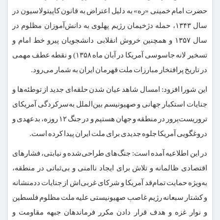
حضرت امام خمینی «ره» به دلیل اعتراض به قانون کاپیتولاسیون در
سال ۱۳۴۳، حمله دژخیمان رژیم پهلوی به دانش‌آموزان مظلوم در
سال ۱۳۵۷ و همچنین خروش انقلابی دانشجویان پیرو خط امام و
تسخیر لانه جاسوسی آمریکا در آبان ماه ۱۳۵۸) و نقطه عطف مهمی
در تاریخ پرافتخار مبارزات ملت قهرمان ایران به شمار می‌رود.
این شورا افزود: امسال شاهد عیان شدن حلقه‌ای جدید از توطئه‌ها و
جنایات استکبار جهانی و صهیونیسم بین‌الملل به‌سرکردگی آمریکای
تروریست‌پرور در منطقه و جهان هستیم و در جنگ ۱۲ روزه، بدعهدی و
دروغگویی آمریکا جلوه جدیدی برای ملت ایران پیدا کرده است.
در این اطلاعیه آمده است: جنگ‌های طراحی‌شده و نیابتی، فشارهای
اقتصادی ظالمانه و تلاش برای ایجاد ناامنی و بی‌ثباتی در منطقه،
به‌ویژه حمایت تمام‌قد آمریکا و شرکای غربی‌اش از جنایات ددمنشانه
و کشتار سبعانه رژیم غاصب صهیونیستی علیه ملت مظلوم فلسطین
و نوار غزه و هدف قرار دادن مکرر فرماندهان جبهه مقاومت و