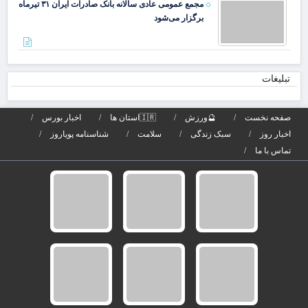
مجمع عمومی عادی سالانه بانک صادرات ایران ۳۱ تیرماه
دکت
برگزار می‌شود
لار
از
است
تبلیغات
صفحه نخست
🔮ورزش
🇮🇷استان ها
اخبار بورس
اخبار روز
سبک زندگی
سلامت
شناسنامه پویاروز
تماس با ما