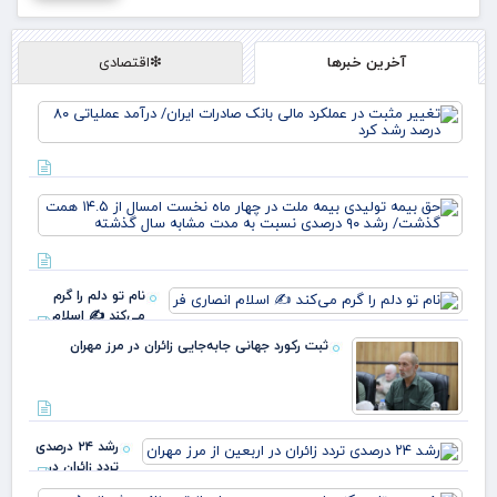
آخرین خبرها
❇اقتصادی
تغی
مثب
عمل
مال
بان
حق 
صاد
تول
ایر
بیم
درآ
ملت
عمل
چها
نام تو دلم را گرم
نخ
رشد
می‌کند ✍️ اسلام
امس
انصاری فر
۴.۵
ثبت رکورد جهانی جابه‌جایی زائران در مرز مهران
هم
گذ
رشد
رشد ۲۴ درصدی
تردد زائران در
اربعین از مرز
رئ