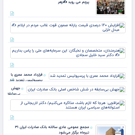
پرچم می روید ✍️زهر
افز
۱۲۰
در
قی
یارا
هنر
صم
مت
قو
و ن
غا
این
مرد
سرم
ایل
قرارداد محمد عمری با
ملی
عبد
پرسپولیس تمدید شد
بدا
خز
دکت
جهش
بی‌سابقه
در شش
عرا
شاخص
هرج
اصلی
لاز
بانک
مذا
صادرات
می‌
ایران
مجمع عمومی عادی سالانه بانک صادرات ایران ۳۱
دکت
تیرماه برگزار می‌شود
لار