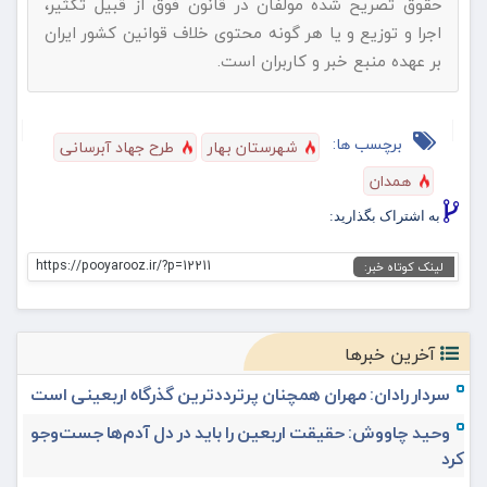
حقوق تصریح شده مولفان در قانون فوق از قبیل تکثیر،
اجرا و توزیع و یا هر گونه محتوی خلاف قوانین کشور ایران
بر عهده منبع خبر و کاربران است.
برچسب ها:
شهرستان بهار
طرح جهاد آبرسانی
همدان
به اشتراک بگذارید:
https://pooyarooz.ir/?p=12211
لینک کوتاه خبر:
آخرین خبرها
سردار رادان: مهران همچنان پرترددترین گذرگاه اربعینی است
وحید چاووش: حقیقت اربعین را باید در دل آدم‌ها جست‌وجو
کرد