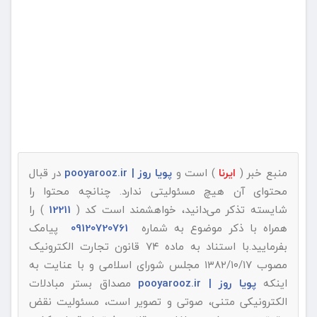
منبع خبر (
ایرنا
) است و
پویا روز | pooyarooz.ir
در قبال
محتوای آن هیچ مسئولیتی ندارد. چنانچه محتوا را
شایسته تذکر می‌دانید، خواهشمند است کد (
12211
) را
همراه با ذکر موضوع به شماره
09120720761
پیامک
بفرمایید.با استناد به ماده ۷۴ قانون تجارت الکترونیک
مصوب ۱۳۸۲/۱۰/۱۷ مجلس شورای اسلامی و با عنایت به
اینکه
پویا روز | pooyarooz.ir
مصداق بستر مبادلات
الکترونیکی متنی، صوتی و تصویر است، مسئولیت نقض