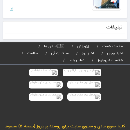
است
تبلیغات
صفحه نخست
🔮ورزش
🇮🇷استان ها
اخبار بورس
اخبار روز
سبک زندگی
سلامت
شناسنامه پویاروز
تماس با ما
کلیه حقوق مادی و معنوی سایت برای پوسته پویاروز (نسخه 5) محفوظ