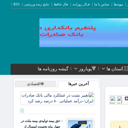
پیوندها
تماس با ما
فـال روزانـه
فال حافظ
نتایج زنده ورزشی
RSS
ستان ها
🔻پویاروز
گیشه روزنامه ها
آخرین خبرها
❇اقتصادی
تغییر
مثبت در
عملکرد
مالی
بانک
حق بیمه تولیدی بیمه ملت در
صادرات
چهار ماه نخست امسال از