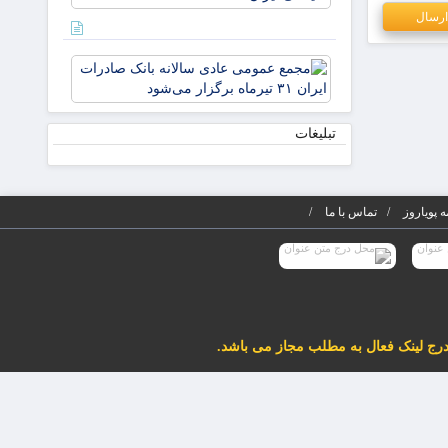
مذاکره
می‌کنیم/
دکتر
مجمع
لاریجانی
عمومی
از
عادی
استوانه‌ها
سالانه
تبلیغات
بانک
صادرات
ایران ۳۱
تیرماه
 پویاروز
تماس با ما
برگزار
می‌شود