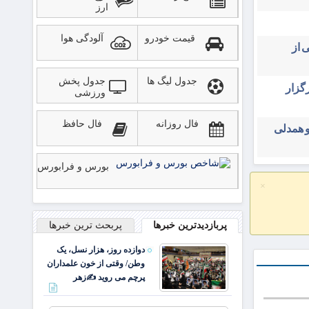
ارز
قیمت خودرو
آلودگی هوا
 از
جدول لیگ ها
جدول پخش
ایران ۳۱ تیرماه برگزار
ورزشی
فال روزانه
فال حافظ
و همدلی
بورس و فرابورس
×
پربازدیدترین خبرها
پربحث ترین خبرها
دوازده روز، هزار نسل، یک
وطن/ وقتی از خون علمداران
پرچم می روید ✍️زهر