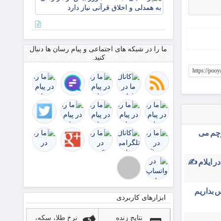
جامعه
از تردد
امروز بیش
زائر
از هر زمان
بیش از
به همدلی و
۵۰
اخلاق
درصد
ما را در شبکه های اجتماعی و پیام رسان ها دنبال
قرآنی نیاز
کنید.
است
دارد
https://poo
رچم می
در ایلام ✍️
 بداریم
ابزارهای کاربردی
نتایج زنده
نرخ طلا، سکه،