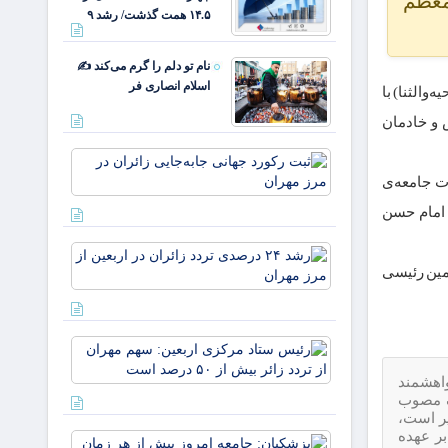
 معظم
ایران/
۱۴.۵ همت گذشت/ رشد ۹
درآمد
عملیاتی
۸۰ درصد
نام تو دلم را گرم می‌کند ✍️
رشد
اسلام انصاری فر
والثنا) با
 و خادمان
ثبت
رکورد
ت جامعه‌ی
جهانی
ت امام حسن
جابه‌جایی
زائران در
رشد ۲۴
مرز
درصدی
لمین رئیسی
مهران
تردد
زائران
در
رئیس
اربعین
ستاد
از مرز
واهشمند
مرکزی
مهران
 الکترونیک مصوب
اربعین:
ر است،
سهم
بر عهده
پزشکیان:
مهران