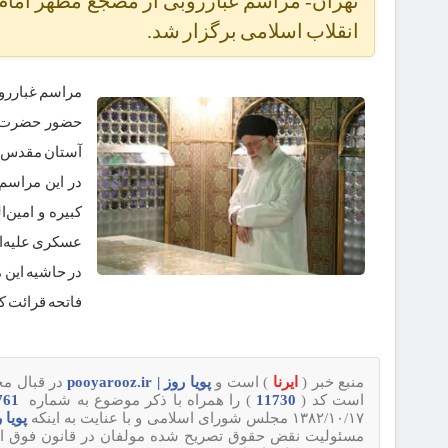
تهران- مراسم غبارروبی از مضجع مطهر امام ر
انقلاب اسلامی برگزار شد.
مراسم غبارروب
حضور حضرت آی
آستان مقدس ر
در این مراسم
کبیره و امین‌
عسکری علیه‌الس
در حاشیه این 
فاتحه قرائت کر
منبع خبر (
ایرنا
) است و
پویا روز | pooyarooz.ir
در قبال محت
است کد (
11730
) را همراه با ذکر موضوع به شماره
09120720761
۱۳۸۲/۱۰/۱۷ مجلس شورای اسلامی و با عنایت به اینکه
پویا روز | 
مسئولیت نقض حقوق تصریح شده مولفان در قانون فوق از قبی