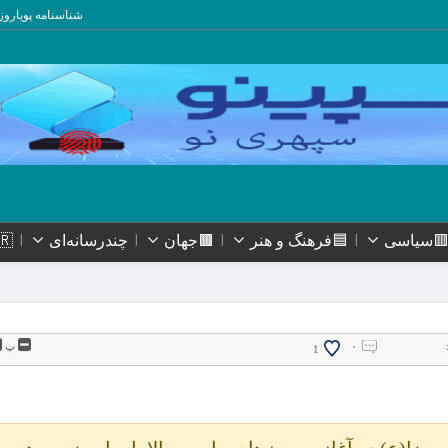
شناسنامه پویاروز
سیاسی
🟦فرهنگ و هنر
🟫جهان
چندرسانه‌ای
🇮🇷ا
۰
پ
1