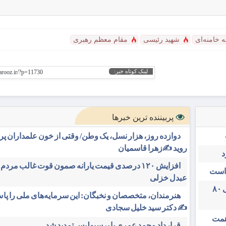
 خامنه‌ای
شهید رئیسی
مقام ‌معظم رهبری
لینک کوتاه خبر:
yarooz.ir/?p=11730
پربیننده ترین خبرها
دوازده روز، هزار نسل، یک وطن/ وقتی از خون علمداران پ
روید ✍️زهرا قاسمیان
د
افزایش ۱۲۰ درصدی قیمت یارانه صمون قوت غالب مردم 
 است
عبدل خزلی
تغییر مثبت در عملکرد مالی بانک صادرات ایران/ درآمد عملیاتی ۸۰
هنرمندان، متخصصان و نخبگان: این سرمایه‌های ملی را پاس
✍️ دکتر سید خلیل سجادی
دی بیمه ملت در چهار ماه نخست امسال از ۱۴.۵ همت
قرارداد محمد عمری با پرسپولیس تمدید شد