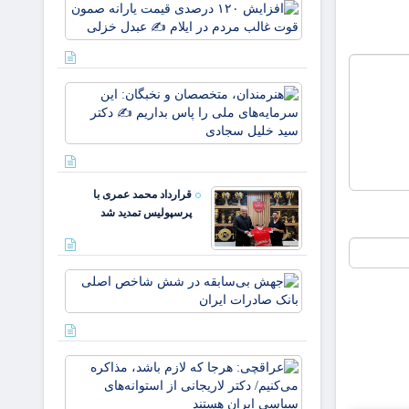
افزایش
۱۲۰
درصدی
قیمت
یارانه
هنرمندان،
صمون
متخصصان 
قوت
نخبگان: ای
غالب
سرمایه‌های
مردم در
ملی را پا
ایلام ✍️
بداریم ✍️
عبدل
قرارداد محمد عمری با
دکتر
خزل
پرسپولیس تمدید شد
جهش
بی‌سابقه
در شش
شاخص
اصلی
عراقچی:
بانک
هرجا که
صادرات
لازم باشد،
ایران