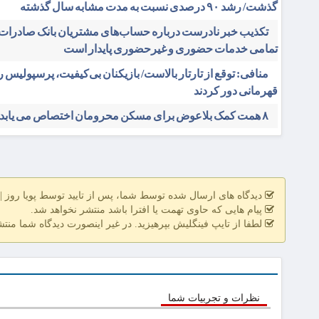
گذشت/ رشد ۹۰ درصدی نسبت به مدت مشابه سال گذشته
تکذیب خبر نادرست درباره حساب‌های مشتریان بانک صادرات ا
تمامی خدمات حضوری و غیرحضوری پایدار است
منافی: توقع از تارتار بالاست/ بازیکنان بی‌کیفیت، پرسپولیس را
قهرمانی دور کردند
۸ همت کمک بلاعوض برای مسکن محرومان اختصاص می یابد
دیدگاه های ارسال شده توسط شما، پس از تایید توسط پویا روز | pooyarooz.ir در وب سایت منتشر خواهد ش
پیام هایی که حاوی تهمت یا افترا باشد منتشر نخواهد شد.
لطفا از تایپ فینگلیش بپرهیزید. در غیر اینصورت دیدگاه شما منت
نظرات و تجربیات شما