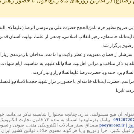
ضا(ع) در آغازین روزهای ماه ربیع‌الاول با حضور رهبر
ی ضریح مطهر حرم ثامن‌الحجج حضرت علی بن موسی الرضا (علیه‌آلاف‌التحیه‌
ت‌الله خامنه‌ای، رهبر انقلاب اسلامی، جمعی از علما، تولیت آستان قدس
ضوی برگزار شد.
 سرشار از فضای معنویت و عطر ولایت و امامت، مداحان با زمزمه‌ی زیارا
الله به ذکر مناقب و مراثی اهل‌بیت سلام‌الله‌علیهم به مناسبت ایام شهاد
لام پرداختند و با حضرت رضا علیه‌السلام راز و نیاز کردند. ️
مراسم، حضرت آیت‌الله خامنه‌ای با حضور بر مزار شهید حجت‌الاسلام‌والمس
دند./ایرنا
وای آن هیچ مسئولیتی ندارد. چنانچه محتوا را شایسته تذکر می‌دانید، خ
پیامک بفرمایید.با استناد به ماده ۷۴ قانون تجارت
pooyarooz.ir
مصداق بستر مبادلات الکترونیکی متنی، صوتی و تصوی
ل تکثیر، اجرا و توزیع و یا هر گونه محتوی خلاف قوانین کشور ایران 