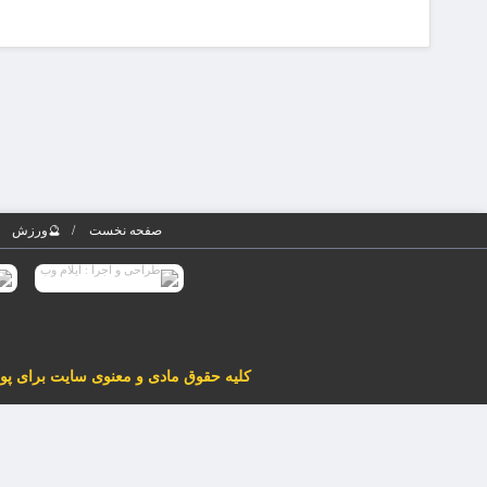
صفحه نخست
🔮ورزش
کلیه حقوق مادی و معنوی سایت برای پوسته پویاروز (نسخه 5) محفوظ می باشد. هرگونه کپی برداری از مطا