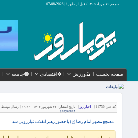
جمعه, ۱۶ مرداد ۱۴۰۵ / قبل از ظهر /
|
2026-08-07
صفحه نخست
🔮ورزش
❇اقتصادی
🟤جامعه
کد خبر:
11730 |
اخبار روز
|
تاریخ انتشار :
۲۲ شهریور ۱۴۰۳ - ۱۹:۲۲ |
ارسال توسط :
pooyarooz
مضجع مطهر امام رضا (ع) با حضور رهبر انقلاب غبارروبی شد