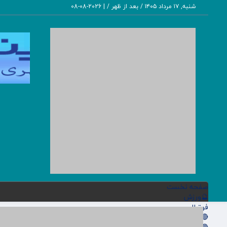
شنبه, ۱۷ مرداد ۱۴۰۵ / بعد از ظهر /
|
2026-08-08
صفحه نخست
🔮ورزش
فوتبال
🔴باشگاه پرسپولیس