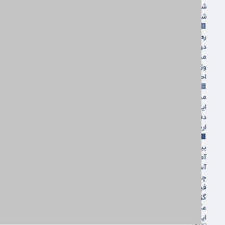
شهرداری و شورای شهر
شهری و رفاهی
🟥سیاسی
رهبر انقلاب
دولت
مجلس
وزارت امور خارجه
احزاب و تشکلها
🟦فرهنگ و هنر
مذهبی
ایثار و شهادت
دفاع مقدس
اربعین
🟫جهان
بین الملل
آمریکا و اروپاه
آسیای غربی
چندرسانه‌ای
فیلم
گزارش تصویری
عکس
اینفوگرافی