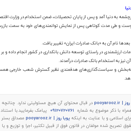
لى مفرح در نهم آبان سال ۱۲۹۴ در محله سرچشمه به دنیا آمد و پس از پایان تحصیلات، ضمن استخدام در وزارت ا
وست و طى مدت کوتاهى پس از نمایش توانمندى‌هاى خود به سمت بازرس
 بعدها نام آن به «بانک صادرات ایران» تغییر یافت.
 تا اقدامات ارزشمندی در راستای توسعه دانش بانکداری در کشور انجام داده و ب
آن نیز به استخدام بانک صادرات درآمدند.
وسعه‌بخش و سیاست‌گذاری‌های هدفمندی نظیر گسترش شعب خارجی همس
هد.
 pooyarooz.ir
در قبال محتوای آن هیچ مسئولیتی ندارد. چنانچه م
همراه با ذکر موضوع به شماره
09120720761
پیامک بفرمایید.با استناد 
پویا روز | pooyarooz.ir
مصداق بستر م
تصریح شده مولفان در قانون فوق از قبیل تکثیر، اجرا و توزیع و یا 