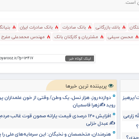
ن است.
تگان
بانك بازرگانى
بانک صادرات
بانک صادرات ایران
بنیانگ
محسن سیفی
مشتریان و کارکنان بانک
مهندس محمدعلی مفرح
oyarooz.ir/?p=13417
لینک کوتاه خبر:
پربیننده ترین خبرها
ت/پرهیز
دوازده روز، هزار نسل، یک وطن/ وقتی از خون علمداران پ
روید ✍️زهرا قاسمیان
افزایش ۱۲۰ درصدی قیمت یارانه صمون قوت غالب مردم 
✍️ عبدل خزلی
؟
هنرمندان، متخصصان و نخبگان: این سرمایه‌های ملی را 
 جدی؟