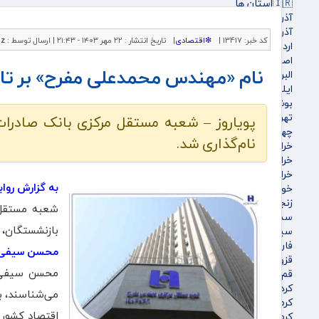
🇮🇷استان ها
آذربایجان شرقی
آذربایجان غربی
کد خبر:
13417 |
❇اقتصادی
|
تاریخ انتشار :
۲۲ مهر ۱۴۰۳ - ۲۱:۴۳ |
ارسال توسط :
oz
اردبیل
اصفهان
نام «مهندس محمدعلی مفرح» بر تار
البرز
ایلام
بوشهر
تهران
پویاروز – شعبه مستقل مرکزی بانک صادرات
چهارمحال و بختیاری
نام‌گذاری شد.
خراسان جنوبی
خراسان رضوی
خراسان شمالی
به گزارش رواب
خوزستان
زنجان
سمنان
بازنشستگان، ب
سیستان و بلوچستان
فارس
محسن سیفی: ه
قزوین
محسن سیفی د
قم
کردستان
می‌شناسند، ب
کرمان
اقتصاد کشور 
کرمانشاه