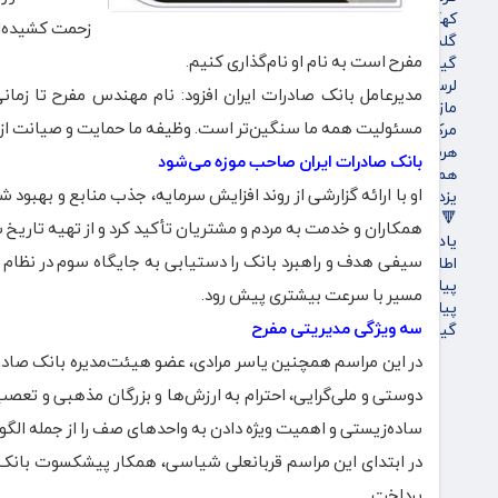
کهگیلویه و بویراحمد
زحمت کشیده‌ان
گلستان
مفرح است به نام او نام‌گذاری کنیم.
گیلان
لرستان
مدیرعامل بانک صادرات ایران افزود: نام مهندس مفرح تا زمانی
مازندران
مسئولیت همه ما سنگین‌تر است. وظیفه ما حمایت و صیانت از ب
مرکزی
هرمزگان
بانک صادرات ایران صاحب موزه می‌شود
همدان
یزد
🔻پویاروز
همکاران و خدمت به مردم و مشتریان تأکید کرد و از تهیه تاریخ 
یادداشت پویاروز
سیفی هدف و راهبرد بانک را دستیابی به جایگاه سوم در نظام با
اطلاعیه
پیام تبریک پویاروز
مسیر با سرعت بیشتری پیش رود.
پیام تسلیت پویاروز
سه ویژگی مدیریتی مفرح
گیشه روزنامه ها
در این مراسم همچنین یاسر مرادی، عضو هیئت‌مدیره بانک صادر
دوستی و ملی‌گرایی، احترام به ارزش‌ها و بزرگان مذهبی و تعصب 
ساده‌زیستی و اهمیت ویژه دادن به واحدهای صف را از جمله الگوه
در ابتدای این مراسم قربانعلی شیاسی، همکار پیشکسوت بانک ص
پرداخت.