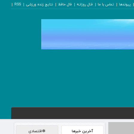
پیوندها
تماس با ما
فـال روزانـه
فال حافظ
نتایج زنده ورزشی
RSS
آخرین خبرها
❇اقتصادی