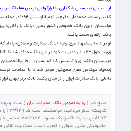
از تاسیس دبیرستان بانکداری تا قرارگرفتن در بین ۱۰۰ بانک برتر دنیا
گفتنی است، محمدع
مؤسسان اولین بانک خصوصى کشور یعنى «بانک بازرگانى» پی
بانک ارتقاى سمت یافت.
او در ادامه پیشنهاد طرح اولیه «بانک صادرات و معادن» را داد که
وی در طول ۲۳ سال مدیریت خود در این بانک، موفق شد
دبیرستان بانکداری را تأسیس کرد که بسیاری از فارغ‌التحصیلان 
زنده‌یاد مهندس مفرح همچنین موفق شد تا با اقدامات ت
داخلی، بانک صادرات ایران را در میان یکصد بانک برتر جهان قرار د
منبع خبر (
روابط‌عمومی بانک صادرات ایران
) است و
پویا روز |
شایسته تذکر می‌دانید، خواهشمند است کد (
13417
) را 
۷۴ قانون تجارت الکترونیک مصوب ۱۳۸۲/۱۰/۱۷ مجلس شورای اسلامی و با عنایت به اینکه
الکترونیکی متنی، صوتی و تصویر است، مسئولیت نقض حقوق 