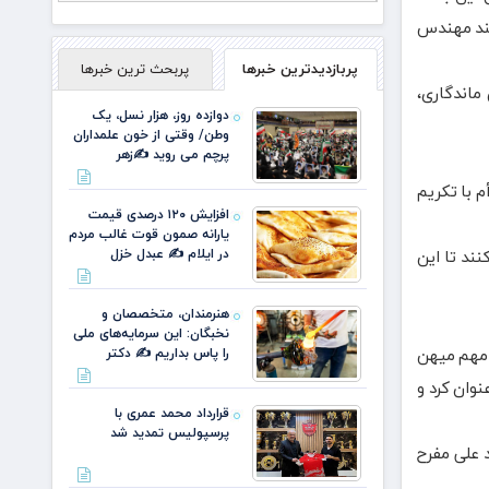
مند مهندس
پربازدیدترین خبرها
پربحث ترین خبرها
ماندگاری،
دوازده روز، هزار نسل، یک
وطن/ وقتی از خون علمداران
پرچم می روید ✍️زهر
صیانت از بانک توأم با تکریم
افزایش ۱۲۰ درصدی قیمت
یارانه صمون قوت غالب مردم
نند تا این
در ایلام ✍️ عبدل خزل
هنرمندان، متخصصان و
نخبگان: این سرمایه‌های ملی
 مهم میهن
را پاس بداریم ✍️ دکتر
نوان کرد و
قرارداد محمد عمری با
پرسپولیس تمدید شد
 علی مفرح