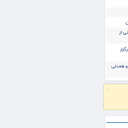
ن
ی از
یران ۳۱ تیرماه برگزار
 و همدلی
×