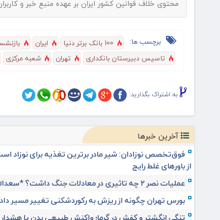
محتوی خلاف قوانین کشور ایران بر عهده منبع خبر و کاربرا
برچسب ها:
100 بانک برتر دنیا
ایران
بازنشس
تاسيس دبيرستان بانکداری
تهران
شعبه مرکزی
به اشتراک بگذارید:
آخرین خبرها
فوق‌تخصص نوزادان: شیر مادر برترین تغذیه برای نوزاد اس
از باورهای غلط رایج
عملیات نصر ۲ چه تاثیری در معادلات جنگ داشت؟ *سعدالله زارعی
بورس تهران چگونه از ریزش به رکوردشکنی تغییر مسیر داد
تنگی انگشتر و کفش در گرما؛ واکنش طبیعی بدن یا هشدار