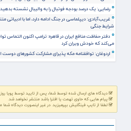
رضایی: یک درصد بودجه فوتبال را به والیبال نشسته بدهید
غریب‌آبادی: دیپلماسی در جنگ ادامه دارد، اما با ادبیاتی مت
شرایط جنگی
دفتر حفاظت منافع ایران در قاهره: ترامپ اکنون التماس تواف
می‌کند که خودش ویران کرد
اردوغان: توافقنامه مکه پذیرای مشارکت کشورهای دوست 
دیدگاه های ارسال شده توسط شما، پس از تایید توسط پویا روز | pooyarooz.ir در وب سایت منتشر خواهد 
پیام هایی که حاوی تهمت یا افترا باشد منتشر نخواهد شد.
لطفا از تایپ فینگلیش بپرهیزید. در غیر اینصورت دیدگاه شما م