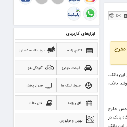
ابزارهای کاربردی
مفرح
نتایج زنده
نرخ طلا، سکه، ارز
قیمت خودرو
آلودگی هوا
ذار این بانک،
ن ارشد بانک،
جدول لیگ ها
جدول پخش
ورزشی
فال روزانه
فال حافظ
ندس مفرح
ه بانک در
بورس و فرابورس
 این بانک