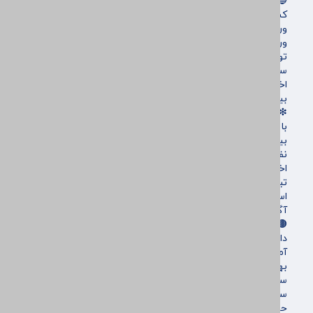
🔵باشگاه استقلال
کشتی و وزنه‌برداری
ورزشهای رزمی
ورزش زنان
توپ و تور
سایر حوزه ها
اخبار روز
بین الملل
❇اقتصادی
بانک ها
بیمه ها
نفت و انرژی
اخبار بورس
تبیلغات
استخدام
آگهی های دولتی
🟤جامعه
دانشگاه
آموزش و پرورش
بهداشت و درمان
سلامت
سبک زندگی
حوادث، انتظامی