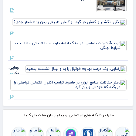
*سعد
زارع
تنگی
انگش
و ک
در گر
غری
واک
دیپ
طبی
جنگ
بدن 
دارد
هشد
ادب
جدی
رضایی:
متن
یک
شرا
درصد
دفت
بودجه
حف
فوتبال را
منا
به
ایر
والیبال
قاه
نشسته
ترا
بدهید
اکن
ما را در شبکه های اجتماعی و پیام رسان ها دنبال کنید.
الت
توا
را 
ک