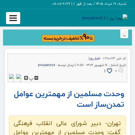
شنبه, ۱۷ مرداد ۱۴۰۵ / بعد از ظهر /
|
2026-08-08
Toggle
igation
کد خبر:
28073 |
اخبار روز
|
تاریخ انتشار :
۱۶ شهریور ۱۴۰۴ - ۱۱:۵۷ |
ارسال توسط :
pooyarooz
1
۰
پ
وحدت مسلمین از مهمترین عوامل
تمدن‌ساز است
تهران- دبیر شورای عالی انقلاب فرهنگی
گفت: وحدت مسلمین از مهمترین عوامل