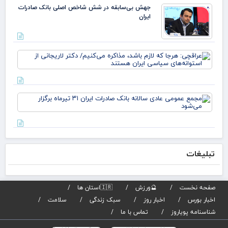
دکت
جهش بی‌سابقه در شش شاخص اصلی بانک صادرات
ایران
عرا
هرج
لاز
مذا
می‌
مج
دکت
عم
لار
عاد
است
سال
بان
صاد
تبلیغات
تیر
برگز
می
صفحه نخست
🔮ورزش
🇮🇷استان ها
اخبار بورس
اخبار روز
سبک زندگی
سلامت
شناسنامه پویاروز
تماس با ما