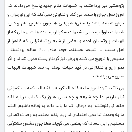
پژوهشی می پرداختند، به شبهات کلام جدید پاسخ می دادند که
امروز نسل جوان را ملحد می کند و تفاوتی نمی کند که این نوجوان و
جوان شیعه باشد یا سنی؛ شبهاتی همچون تعارض علم و دین،
شبهات پلورالیزم دینی، شبهات سکولاریزم و ده ها شبهه ای که از
الهیات پروتستان آمده و بعضی از شبه روشنفکرانی که ظاهرا از
اهل سنت یا شیعه هستند، حرف های ۴۰۰ ساله پروتستان
مسیحی را ترویج می کنند و برخی نیز گرفتار پست مدرن شدند و اگر
فخر رازی و تفتازانی در قید حیات بودند به نقد شبهات الهیات
مدرن می پرداختند.
وی تاکید کرد: امروز ما به فقه الحکومه و فقه الحوکمه و حکمرانی
نیاز داریم. ما چه شیعه و چه سنی هنوز یک کتاب درباره فقه
حکمرانی ننوشته ایم درحالی که ما باید عالم به زمانه باشیم. البته
ما به وحدت تدافعی اعتقادی نداریم بلکه معتقد به وحدت تمدنی
هستیم و این مساله که بعضی می گویند فعلا چون دشمن مشترکی
داریم باید با هم وحدت داشته باشیم در حالی که به وحدت تمدنی