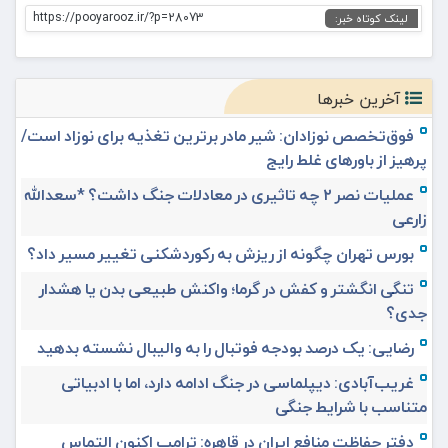
https://pooyarooz.ir/?p=28073
لینک کوتاه خبر:
آخرین خبرها
فوق‌تخصص نوزادان: شیر مادر برترین تغذیه برای نوزاد است/
پرهیز از باورهای غلط رایج
عملیات نصر ۲ چه تاثیری در معادلات جنگ داشت؟ *سعدالله
زارعی
بورس تهران چگونه از ریزش به رکوردشکنی تغییر مسیر داد؟
تنگی انگشتر و کفش در گرما؛ واکنش طبیعی بدن یا هشدار
جدی؟
رضایی: یک درصد بودجه فوتبال را به والیبال نشسته بدهید
غریب‌آبادی: دیپلماسی در جنگ ادامه دارد، اما با ادبیاتی
متناسب با شرایط جنگی
دفتر حفاظت منافع ایران در قاهره: ترامپ اکنون التماس