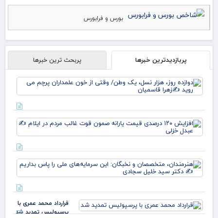
بورس و فرابورس
پربازدیدترین خبرها
پربحث ترین خبرها
دوا
روز
نس
وط
وقت
افز
خو
۱۲۰
علم
در
پرچ
قی
روی
یارا
زهر
هنر
صم
مت
قو
و ن
غا
این
مرد
سرم
ایل
قرارداد محمد عمری با
ملی
عبد
پرسپولیس تمدید شد
بدا
خز