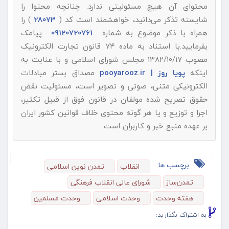
محتوای آن هیچ مسئولیتی ندارد. چنانچه محتوا را
شایسته تذکر می‌دانید، خواهشمند است کد (
28073
) را
همراه با ذکر موضوع به شماره
09120720761
پیامک
بفرمایید.با استناد به ماده ۷۴ قانون تجارت الکترونیک
مصوب ۱۳۸۲/۱۰/۱۷ مجلس شورای اسلامی و با عنایت به
اینکه
پویا روز | pooyarooz.ir
مصداق بستر مبادلات
الکترونیکی متنی، صوتی و تصویر است، مسئولیت نقض
حقوق تصریح شده مولفان در قانون فوق از قبیل تکثیر،
اجرا و توزیع و یا هر گونه محتوی خلاف قوانین کشور ایران
بر عهده منبع خبر و کاربران است.
برچسب ها:
انقلاب
تمدن نوین اسلامی
تمدن‌ساز
شورای عالی انقلاب فرهنگی
هفته وحدت
وحدت اسلامی
وحدت مسلمین
به اشتراک بگذارید: