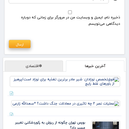
ذخیره نام، ایمیل و وبسایت من در مرورگر برای زمانی که دوباره
دیدگاهی می‌نویسم.
آخرین خبرها
❇اقتصادی
فو
نوز
ماد
تغذ
نوز
عمل
پره
باو
تاثی
معا
بورس تهران چگونه از ریزش به رکوردشکنی تغییر
جنگ
مسیر داد؟
داش