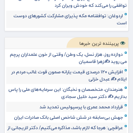
توافقی را می‌کند که خودش ویران کرد
اردوغان: توافقنامه مکه پذیرای مشارکت کشورهای دوست
است
پربیننده ترین خبرها
دوازده روز، هزار نسل، یک وطن/ وقتی از خون علمداران پرچم
می روید ✍️زهرا قاسمیان
افزایش ۱۲۰ درصدی قیمت یارانه صمون قوت غالب مردم در
ایلام ✍️ عبدل خزلی
هنرمندان، متخصصان و نخبگان: این سرمایه‌های ملی را پاس
بداریم ✍️ دکتر سید خلیل سجادی
قرارداد محمد عمری با پرسپولیس تمدید شد
جهش بی‌سابقه در شش شاخص اصلی بانک صادرات ایران
عراقچی: هرجا که لازم باشد، مذاکره می‌کنیم/ دکتر لاریجانی از