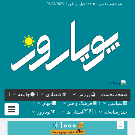
پنجشنبه, ۱۵ مرداد ۱۴۰۵ / قبل از ظهر /
|
2026-08-06
صفحه نخست
🔮ورزش
❇اقتصادی
🟤جامعه
🟥سیاسی
🟦فرهنگ و هنر
🟫جهان
Toggle
چندرسانه‌ای
🇮🇷استان ها
🔻پویاروز
igation
گیشه روزنامه ها