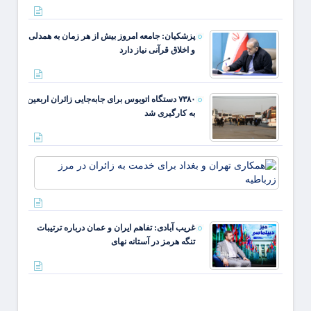
اربعین
اربعین
از مرز
سهم
مهران
پزشکیان: جامعه امروز بیش از هر زمان به همدلی
مهران
و اخلاق قرآنی نیاز دارد
از تردد
زائر
بیش ا
۵۰
۷۳۸۰ دستگاه اتوبوس برای جابه‌جایی زائران اربعین
درصد
به‌ کارگیری شد
است
همکار
تهران 
بغداد
برای
خدمت 
غریب آبادی: تفاهم ایران و عمان درباره ترتیبات
زائران
تنگه هرمز در آستانه نهای
مرز
زرباطی