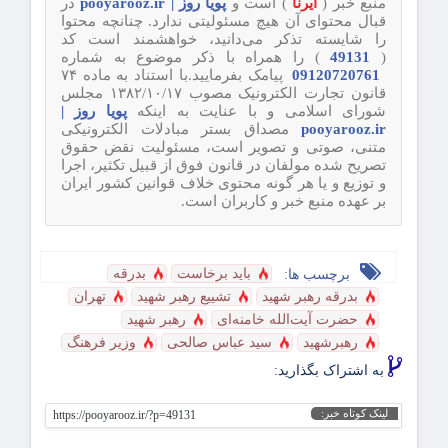
منبع خبر (
ایرنا
) است و
پویا روز | pooyarooz.ir
در
قبال محتوای آن هیچ مسئولیتی ندارد. چنانچه محتوا
را شایسته تذکر می‌دانید، خواهشمند است کد
(
49131
) را همراه با ذکر موضوع به شماره
09120720761
پیامک بفرمایید.با استناد به ماده ۷۴
قانون تجارت الکترونیک مصوب ۱۳۸۲/۱۰/۱۷ مجلس
شورای اسلامی و با عنایت به اینکه
پویا روز |
pooyarooz.ir
مصداق بستر مبادلات الکترونیکی
متنی، صوتی و تصویر است، مسئولیت نقض حقوق
تصریح شده مولفان در قانون فوق از قبیل تکثیر، اجرا
و توزیع و یا هر گونه محتوی خلاف قوانین کشور ایران
بر عهده منبع خبر و کاربران است.
باید برخاست
بدرقه
برچسب ها:
بدرقه رهبر شهید
تشییع رهبر شهید
تهران
حضرت آیت‌الله خامنه‌ای
رهبر شهید
رهبرشهید
سید عباس صالحی
وزیر فرهنگ
به اشتراک بگذارید:
لینک کوتاه خبر:
https://pooyarooz.ir/?p=49131