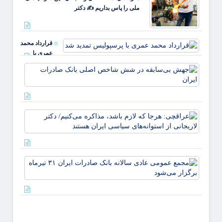
صمون
ملی را پاس بداریم ✍️ دکتر
قوت
غالب
مردم د
ایلام ✍
قرارداد محمد
عبدل
عمری با
خزل
پرسپولیس
جهش
تمدید شد
بی‌ساب
در ش
شاخص
اصلی
عراقچ
بانک
هرجا ک
صادرا
لازم ب
ایران
مذاکر
می‌کنی
مجمع
دکتر
عموم
لاریجا
عادی
از
سالانه
استوانه
بانک
صادرا