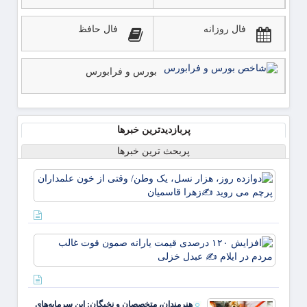
فال روزانه
فال حافظ
بورس و فرابورس
پربازدیدترین خبرها
پربحث ترین خبرها
دوازده
روز، ه
نسل، 
وطن/
وقتی ا
افزای
خون
۱۲۰
علمدا
درصد
پرچم 
قیمت
روید ✍
یارانه
زهر
هنرمندان، متخصصان و نخبگان: این سرمایه‌های