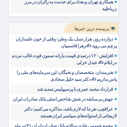
همکاری تهران و بغداد برای خدمت به زائران در مرز
زرباطیه
پربیننده ترین خبرها
دوازده روز، هزار نسل، یک وطن/ وقتی از خون علمداران
پرچم می روید ✍️زهرا قاسمیان
افزایش ۱۲۰ درصدی قیمت یارانه صمون قوت غالب مردم
در ایلام ✍️ عبدل خزلی
هنرمندان، متخصصان و نخبگان: این سرمایه‌های ملی را
پاس بداریم ✍️ دکتر سید خلیل سجادی
قرارداد محمد عمری با پرسپولیس تمدید شد
جهش بی‌سابقه در شش شاخص اصلی بانک صادرات ایران
عراقچی: هرجا که لازم باشد، مذاکره می‌کنیم/ دکتر
لاریجانی از استوانه‌های سیاسی ایران هستند
مجمع عمومی عادی سالانه بانک صادرات ایران ۳۱ تیرماه