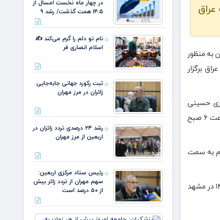
در چهار ماه نخست امسال از
عراق
۱۴.۵ همت گذشت/ رشد ۹
نام تو دلم را گرم می‌کند ✍️
اسلام انصاری فر
 به منظور
شهید انقلاب اسلامی که چهارشنبه ۱۷ تیر در عراق برگزار
ثبت رکورد جهانی جابه‌جایی
زائران در مرز مهران
شری حسینی
خامنه‌ای، شهید مصباح‌الهدی باقری، شهیده زهرا حدادعادل و شهیده زهرا محمدی گلپایگانی با حضور پرشور عزاداران آن شهید فقید از ساعت ۶ صبح
رشد ۲۴ درصدی تردد زائران در
اربعین از مرز مهران
ر امام به سمت
رئیس ستاد مرکزی اربعین:
سهم مهران از تردد زائر بیش
قرار است مراسم تشییع پیکر رهبر شهید انقلاب و خانواده ایشان، روز سه‌شنبه ۱۶ تیر در شهر مقدّس قم برگزار و روز پنج‌شنبه ۱۸ تیر ۱۴۰۵ در مشهد
از ۵۰ درصد است
پزشکیان: