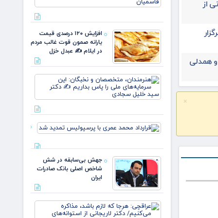
ی از
نسل، یک
وطن/
وقتی از
خون
یران ۳۱ تیرماه برگزار
افزایش ۱۲۰ درصدی قیمت
علمداران
یارانه صمون قوت غالب مردم
پرچم می
در ایلام ✍️ عبدل خزل
روید ✍️
 و همدلی
زهر
هنرمندان،
متخصصان
و نخبگان:
×
این
سرمایه‌های
ملی را پا
قرارداد
بداریم ✍️
محمد عمری
دکتر
با
پرسپولیس
جهش بی‌سابقه در شش
تمدید شد
شاخص اصلی بانک صادرات
ایران
عراقچی:
هرجا که