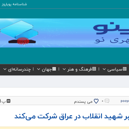
شناسنامه پویاروز
🟥سیاسی
🟦فرهنگ و هنر
🟫جهان
چندرسانه‌ای
پ
می پسندم
۰
pooy
ر شهید انقلاب در عراق شرکت می‌کند