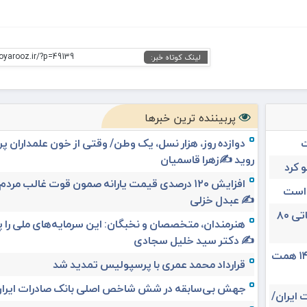
oyarooz.ir/?p=49139
لینک کوتاه خبر:
پربیننده ترین خبرها
ت
دوازده روز، هزار نسل، یک وطن/ وقتی از خون علمداران پ
روید ✍️زهرا قاسمیان
 کرد
افزایش ۱۲۰ درصدی قیمت یارانه صمون قوت غالب مردم 
 است
✍️ عبدل خزلی
تغییر مثبت در عملکرد مالی بانک صادرات ایران/ درآمد عملیاتی ۸۰
هنرمندان، متخصصان و نخبگان: این سرمایه‌های ملی را 
✍️ دکتر سید خلیل سجادی
حق بیمه تولیدی بیمه ملت در چهار ماه نخست امسال از ۱۴.۵ همت
قرارداد محمد عمری با پرسپولیس تمدید شد
جهش بی‌سابقه در شش شاخص اصلی بانک صادرات ایرا
 ایران/