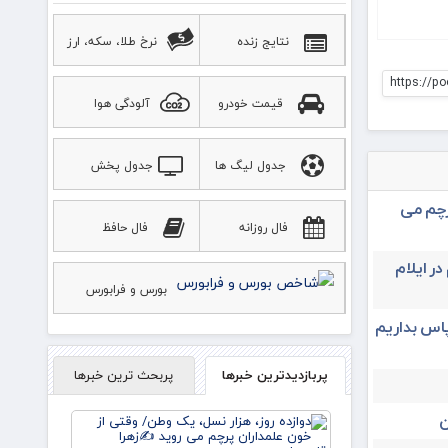
نتایج زنده
نرخ طلا، سکه، ارز
https://po
قیمت خودرو
آلودگی هوا
جدول لیگ ها
جدول پخش
ورزشی
رچم می
فال روزانه
فال حافظ
در ایلام
بورس و فرابورس
پاس بداریم
پربازدیدترین خبرها
پربحث ترین خبرها
دوازده
ن
روز، هزار