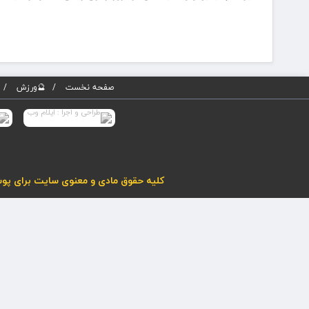
صفحه نخست
🔮ورزش
کلیه حقوق مادی و معنوی سایت برای پوسته پویاروز (نسخه 5) محفوظ می باشد. هرگونه کپی برداری از مطا