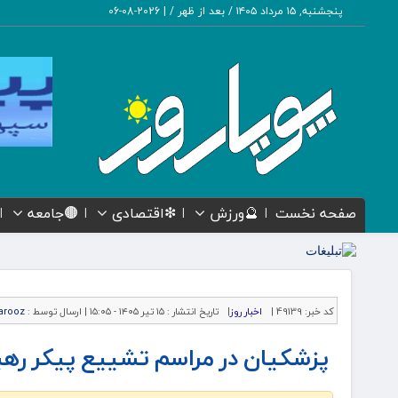
پنجشنبه, ۱۵ مرداد ۱۴۰۵ / بعد از ظهر /
|
2026-08-06
صفحه نخست
🔮ورزش
❇اقتصادی
🟤جامعه
کد خبر:
49139 |
اخبار روز
|
تاریخ انتشار :
۱۵ تیر ۱۴۰۵ - ۱۵:۰۵ |
ارسال توسط :
arooz
پزشکیان در مراسم تشییع پیکر رهب