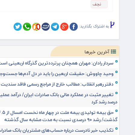
نجف
به اشتراک بگذارید:
آخرین خبرها
سردار رادان: مهران همچنان پرترددترین گذرگاه اربعینی اس
وحید چاووش: حقیقت اربعین را باید در دل آدم‌ها جست‌وجو
دفتر رهبر انقلاب: مطالب خارج از مراجع رسمی فاقد سندیت
درصد رشد کرد
گذشت/ رشد ۹۰ درصدی نسبت به مدت مشابه سال گذشته
تکذیب خبر نادرست درباره حساب‌های مشتریان بانک صادرات