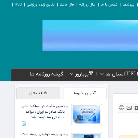
پیوندها
تماس با ما
فـال روزانـه
فال حافظ
نتایج زنده ورزشی
RSS
🇮🇷استان ها
🔻پویاروز
گیشه روزنامه ها
آخرین خبرها
❇اقتصادی
تغییر مثبت در عملکرد مالی
بانک صادرات ایران/ درآمد
عملیاتی ۸۰ درصد رشد
حق بیمه تولیدی بیمه ملت