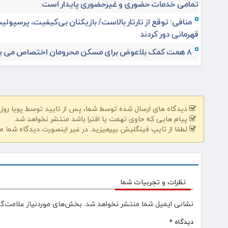
تمامی خدمات حضوری و غیرحضوری پایدار است
منافی: توقع از تارتار بالاست/ بازیکنان بی‌کیفیت، پرسپولیس
قهرمانی دور کردند
۸ همت کمک بلاعوض برای مسکن محرومان اختصاص می یابد
دیدگاه های ارسال شده توسط شما، پس از تایید توسط پویا روز | pooyarooz.ir در وب سایت منتشر خواهد 
پیام هایی که حاوی تهمت یا افترا باشد منتشر نخواهد شد.
لطفا از تایپ فینگلیش بپرهیزید. در غیر اینصورت دیدگاه شما م
نظرات و تجربیات شما
نشانی ایمیل شما منتشر نخواهد شد.
بخش‌های موردنیاز علامت‌گذ
دیدگاه
*