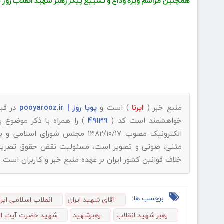
همچنین مراسم ویژه وداع و تشییع پیکر رهبر شهید انقلاب روز چهارشنبه ۱۷ تیر در شهرهای نجف و کربلا نیز ب
منبع خبر (
ایرنا
) است و
پویا روز | pooyarooz.ir
در قبا
خواهشمند است کد (
49139
) را همراه با ذکر موضوع 
الکترونیک مصوب ۱۳۸۲/۱۰/۱۷ مجلس شورای اسلامی و با عنایت به اینکه
متنی، صوتی و تصویر است، مسئولیت نقض حقوق تصریح شده
خلاف قوانین کشور ایران بر عهده منبع خبر و کاربران است.
برچسب ها:
آقای شهید ایران
انقلاب اسلامی ایرا
رهبر شهید انقلاب
رهبرشهید
شهید حضرت آیت الل