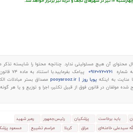
رگزار خواهد شد.
ل محتوای آن هیچ مسئولیتی ندارد. چنانچه محتوا را شایسته تذکر می‌
به شماره
09120720761
پیامک بفرمایید.با استن
پویا روز | pooyarooz.ir
مصداق بستر مبادلات الکت
 مولفان در قانون فوق از قبیل تکثیر، اجرا و توزیع و یا هر گونه
ن
باید برخاست
پزشکیان
رئیس‌جمهور
رهبر شهید
ه سیدعلی خامنه‌ای
عراق
کربلا
مراسم تشییع
مسعود پزشک