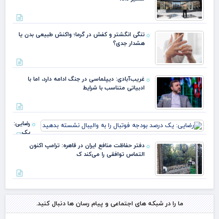
تنگی انگشتر و کفش در گرما؛ واکنش طبیعی بدن یا
هشدار جدی؟
غریب‌آبادی: دیپلماسی در جنگ ادامه دارد، اما با
ادبیاتی متناسب با شرایط
رضایی:
یک
درصد
دفتر حفاظت منافع ایران در قاهره: ترامپ اکنون
بودجه
التماس توافقی را می‌کند ک
فوتبال را
به
والیبال
نشسته
بدهید
ما را در شبکه های اجتماعی و پیام رسان ها دنبال کنید.