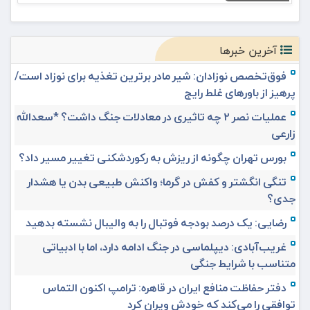
آخرین خبرها
فوق‌تخصص نوزادان: شیر مادر برترین تغذیه برای نوزاد است/
پرهیز از باورهای غلط رایج
عملیات نصر ۲ چه تاثیری در معادلات جنگ داشت؟ *سعدالله
زارعی
بورس تهران چگونه از ریزش به رکوردشکنی تغییر مسیر داد؟
تنگی انگشتر و کفش در گرما؛ واکنش طبیعی بدن یا هشدار
جدی؟
رضایی: یک درصد بودجه فوتبال را به والیبال نشسته بدهید
غریب‌آبادی: دیپلماسی در جنگ ادامه دارد، اما با ادبیاتی
متناسب با شرایط جنگی
دفتر حفاظت منافع ایران در قاهره: ترامپ اکنون التماس
توافقی را می‌کند که خودش ویران کرد