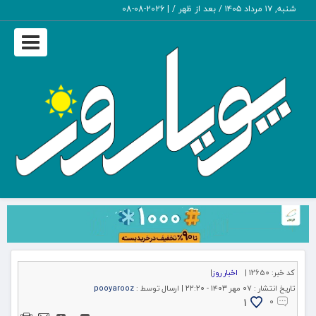
شنبه, ۱۷ مرداد ۱۴۰۵ / بعد از ظهر /
|
2026-08-08
Toggle
igation
کد خبر:
12650 |
اخبار روز
|
تاریخ انتشار :
۰۷ مهر ۱۴۰۳ - ۲۲:۲۰ |
ارسال توسط :
pooyarooz
1
۰