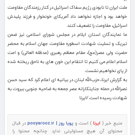
ملت ایران تا نابودی رژیم سفاک اسرائیل در کنار رزمندگان مقاومت
خواهد بود و اجازه نخواهد داد آمریکای خونخوار و فرزند پلیدش
اسرائیل، مقاومت را تضعیف کنند.
ما نمایندگان استان ایلام در مجلس شورای اسلامی نیز ضمن
تبریک و تسلیت شهادت اسطوره مقاومت جهان اسلام به محضر
حضرت ولی عصر(عج)، مقام معظم رهبری (مدظله العالی) و امت
اسلام اعلام می کنیم تا انتقام این خون های به ناحق ریخته شده
از پای نخواهیم نشست.
به گزارش ایرنا، حزب‌الله لبنان در بیانیه ای اعلام کرد که سید حسن
نصرالله در حمله جنایتکارانه عصر جمعه به ضاحیه جنوبی بیروت به
شهادت رسیده است./ایرنا
منبع خبر (
ایرنا
) است و
پویا روز | pooyarooz.ir
در قبال
محتوای آن هیچ مسئولیتی ندارد. چنانچه محتوا را