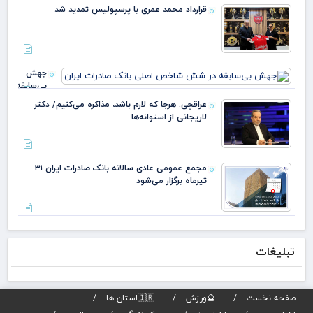
سرم
قرارداد محمد عمری با پرسپولیس تمدید شد
ملی
بدا
دکت
جهش
بی‌سابقه
در شش
عراقچی: هرجا که لازم باشد، مذاکره می‌کنیم/ دکتر
شاخص
لاریجانی از استوانه‌ها
اصلی
بانک
صادرات
ایران
مجمع عمومی عادی سالانه بانک صادرات ایران ۳۱
تیرماه برگزار می‌شود
تبلیغات
صفحه نخست
🔮ورزش
🇮🇷استان ها