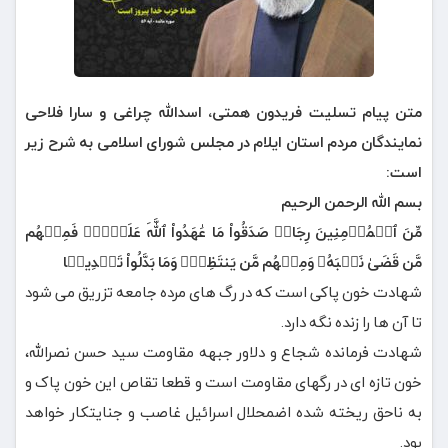
متن پیام تسلیت فریدون همتی، اسدالله چراغی و سارا فلاحی
نمایندگان مردم استان ایلام در مجلس شورای اسلامی به شرح زیر
است:
بسم الله الرحمن الرحیم
مِّنَ ٱلۡمُؤۡمِنِینَ رِجَالࣱ صَدَقُواْ مَا عَٰهَدُواْ ٱللَّهَ عَلَیۡهِۖ فَمِنۡهُم
مَّن قَضَیٰ نَحۡبَهُۥ وَمِنۡهُم مَّن یَنتَظِرُۖ وَمَا بَدَّلُواْ تَبۡدِیلࣰا
شهادت خون پاکی است که در رگ های مرده جامعه تزریق می شود
تا آن ها را زنده نگه دارد.
شهادت فرمانده شجاع و دلاور جبهه مقاومت سید حسن نصرالله،
خون تازه ای در رگهای مقاومت است و قطعا تقاص این خون پاک و
به ناحق ریخته شده اضمحلال اسرائیل غاصب و جنایتکار خواهد
بود.