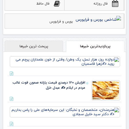
فال روزانه
فال حافظ
بورس و فرابورس
پربازدیدترین خبرها
پربحث ترین خبرها
دوا
روز
نس
وط
وقت
افزایش ۱۲۰ درصدی قیمت یارانه صمون قوت غالب
خو
مردم در ایلام ✍️ عبدل خزل
علم
پرچ
روی
زهر
هنر
مت
و ن
این