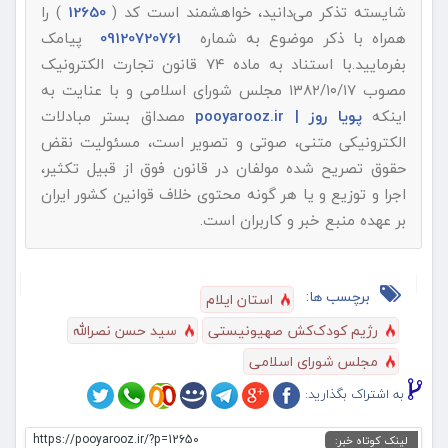
شایسته تذکر می‌دانید، خواهشمند است کد (
12650
) را
همراه با ذکر موضوع به شماره
09120720761
پیامک
بفرمایید.با استناد به ماده ۷۴ قانون تجارت الکترونیک
مصوب ۱۳۸۲/۱۰/۱۷ مجلس شورای اسلامی و با عنایت به
اینکه
پویا روز | pooyarooz.ir
مصداق بستر مبادلات
الکترونیکی متنی، صوتی و تصویر است، مسئولیت نقض
حقوق تصریح شده مولفان در قانون فوق از قبیل تکثیر،
اجرا و توزیع و یا هر گونه محتوی خلاف قوانین کشور ایران
بر عهده منبع خبر و کاربران است.
برچسب ها:
استان ایلام
رژیم کودک‌کش صهیونیستی
سید حسن نصرالله
مجلس شورای اسلامی
به اشتراک بگذارید:
https://pooyarooz.ir/?p=12650
لینک کوتاه خبر: