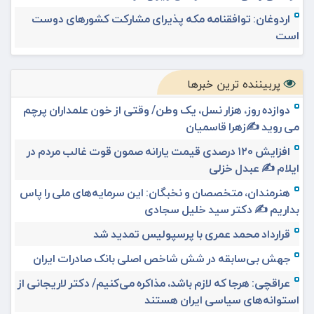
اردوغان: توافقنامه مکه پذیرای مشارکت کشورهای دوست
است
پربیننده ترین خبرها
دوازده روز، هزار نسل، یک وطن/ وقتی از خون علمداران پرچم
می روید ✍️زهرا قاسمیان
افزایش ۱۲۰ درصدی قیمت یارانه صمون قوت غالب مردم در
ایلام ✍️ عبدل خزلی
هنرمندان، متخصصان و نخبگان: این سرمایه‌های ملی را پاس
بداریم ✍️ دکتر سید خلیل سجادی
قرارداد محمد عمری با پرسپولیس تمدید شد
جهش بی‌سابقه در شش شاخص اصلی بانک صادرات ایران
عراقچی: هرجا که لازم باشد، مذاکره می‌کنیم/ دکتر لاریجانی از
استوانه‌های سیاسی ایران هستند