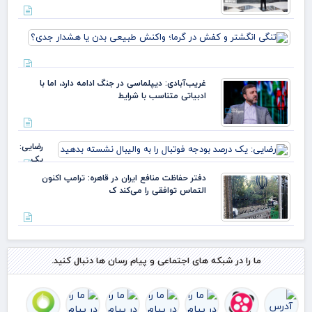
زارع
تنگی
انگش
و ک
در گر
غریب‌آبادی: دیپلماسی در جنگ ادامه دارد، اما با
واک
ادبیاتی متناسب با شرایط
طبی
بدن 
هشد
جدی
رضایی:
یک
درصد
دفتر حفاظت منافع ایران در قاهره: ترامپ اکنون
بودجه
التماس توافقی را می‌کند ک
فوتبال را
به
والیبال
نشسته
بدهید
ما را در شبکه های اجتماعی و پیام رسان ها دنبال کنید.