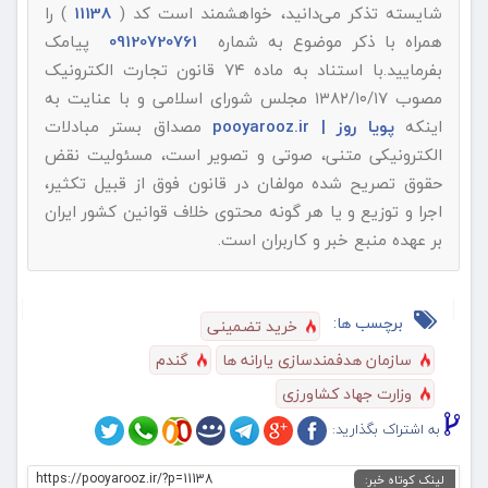
شایسته تذکر می‌دانید، خواهشمند است کد (
11138
) را
همراه با ذکر موضوع به شماره
09120720761
پیامک
بفرمایید.با استناد به ماده ۷۴ قانون تجارت الکترونیک
مصوب ۱۳۸۲/۱۰/۱۷ مجلس شورای اسلامی و با عنایت به
اینکه
پویا روز | pooyarooz.ir
مصداق بستر مبادلات
الکترونیکی متنی، صوتی و تصویر است، مسئولیت نقض
حقوق تصریح شده مولفان در قانون فوق از قبیل تکثیر،
اجرا و توزیع و یا هر گونه محتوی خلاف قوانین کشور ایران
بر عهده منبع خبر و کاربران است.
برچسب ها:
خرید تضمینی
سازمان هدفمندسازی یارانه ها
گندم
وزارت جهاد کشاورزی
به اشتراک بگذارید:
https://pooyarooz.ir/?p=11138
لینک کوتاه خبر: