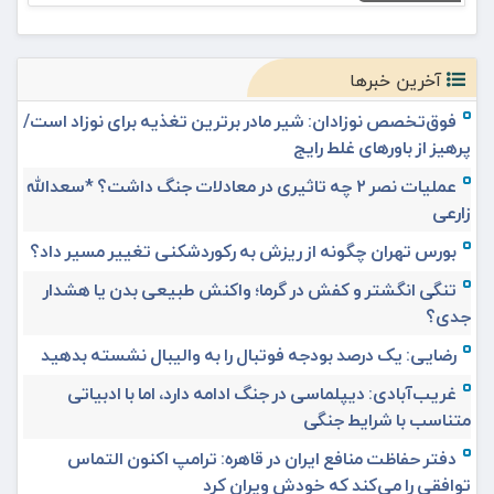
آخرین خبرها
فوق‌تخصص نوزادان: شیر مادر برترین تغذیه برای نوزاد است/
پرهیز از باورهای غلط رایج
عملیات نصر ۲ چه تاثیری در معادلات جنگ داشت؟ *سعدالله
زارعی
بورس تهران چگونه از ریزش به رکوردشکنی تغییر مسیر داد؟
تنگی انگشتر و کفش در گرما؛ واکنش طبیعی بدن یا هشدار
جدی؟
رضایی: یک درصد بودجه فوتبال را به والیبال نشسته بدهید
غریب‌آبادی: دیپلماسی در جنگ ادامه دارد، اما با ادبیاتی
متناسب با شرایط جنگی
دفتر حفاظت منافع ایران در قاهره: ترامپ اکنون التماس
توافقی را می‌کند که خودش ویران کرد