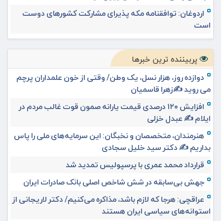
اردوغان: توافقنامه مکه پذیرای مشارکت کشورهای دوست
است
پربیننده ترین خبرها
دوازده روز، هزار نسل، یک وطن/ وقتی از خون علمداران پرچم
می روید ✍️زهرا قاسمیان
افزایش ۱۲۰ درصدی قیمت یارانه صمون قوت غالب مردم در
ایلام ✍️ عبدل خزلی
هنرمندان، متخصصان و نخبگان: این سرمایه‌های ملی را پاس
بداریم ✍️ دکتر سید خلیل سجادی
قرارداد محمد عمری با پرسپولیس تمدید شد
جهش بی‌سابقه در شش شاخص اصلی بانک صادرات ایران
عراقچی: هرجا که لازم باشد، مذاکره می‌کنیم/ دکتر لاریجانی از
استوانه‌های سیاسی ایران هستند