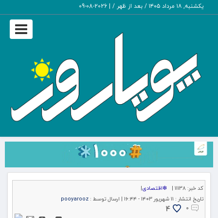
یکشنبه, ۱۸ مرداد ۱۴۰۵ / بعد از ظهر /
|
2026-08-09
Toggle
igation
کد خبر:
11138 |
❇اقتصادی
|
تاریخ انتشار :
۱۱ شهریور ۱۴۰۳ - ۱۶:۴۴ |
ارسال توسط :
pooyarooz
4
۰