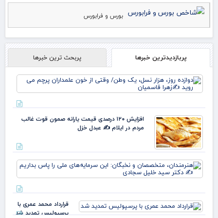
بورس و فرابورس
پربازدیدترین خبرها
پربحث ترین خبرها
دوا
روز
نس
وط
وقت
افزایش ۱۲۰ درصدی قیمت یارانه صمون قوت غالب
خو
مردم در ایلام ✍️ عبدل خزل
علم
پرچ
روی
زهر
هنر
مت
و ن
این
سرم
قرارداد محمد عمری با
ملی
پرسپولیس تمدید شد
بدا