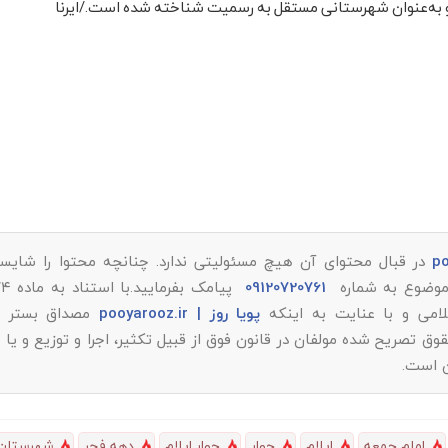
در قبال محتوای آن هیچ مسئولیتی ندارد. چنانچه محتوا را شایست
ر موضوع به شماره
09120720761
پویا روز | pooyarooz.ir
مصداق بستر م
تصریح شده مولفان در قانون فوق از قبیل تکثیر، اجرا و توزیع و یا 
ن است.
امام جمعه
ایلام
چوار
چوار ایلام
دهه فجر
شهرستان 