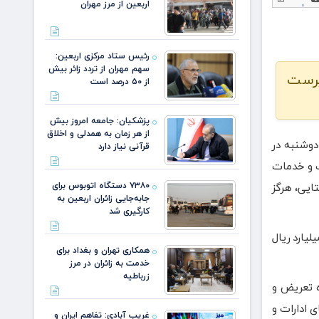
اربعین از مرز مهران
رئیس ستاد مرکزی اربعین:
سهم مهران از تردد زائر بیش
رپرست
از ۵۰ درصد است
پزشکیان: جامعه امروز بیش
از هر زمان به همدلی و اخلاق
دوشنبه در
قرآنی نیاز دارد
ات و خدمات
۷۳۸۰ دستگاه اتوبوس برای
تایی، هرگز
جابه‌جایی زائران اربعین به‌
کارگیری شد
ود: به مناسبت چهل و ششمین سالروز پیروزی انقلاب اسلامی، ۳۵ پروژه اقتصادی و عمرانی با هزینه‌ای بالغ بر یک هزار و ۲۰ میلیارد ریال
همکاری تهران و بغداد برای
خدمت به زائران در مرز
زرباطیه
ه تعریض و
ی ادارات و
غریب آبادی: تفاهم ایران و