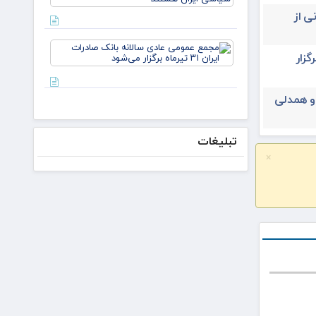
لازم باشد،
ایران
مذاکره
ی از
می‌کنیم/
دکتر
مجمع
لاریجانی از
یران ۳۱ تیرماه برگزار
عمومی
استوانه‌ها
عادی
سالانه
بانک
 و همدلی
صادرات
ایران ۳۱
تیرماه
تبلیغات
برگزار
×
می‌شود