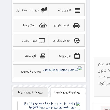
نتایج زنده
نرخ طلا، سکه، ارز
قیمت خودرو
آلودگی هوا
جدول لیگ ها
جدول پخش
ورزشی
فال روزانه
فال حافظ
ه تذکر
پیامک بفرمایید.با استناد به ماده ۷۴ قانون
بورس و فرابورس
بادلات
هر گونه
پربازدیدترین خبرها
پربحث ترین خبرها
دوازده
روز، هزار
چوار