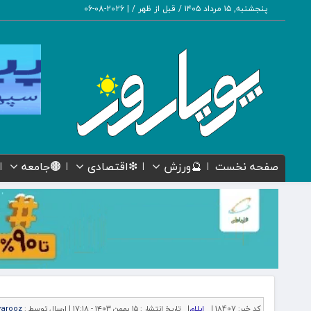
پنجشنبه, ۱۵ مرداد ۱۴۰۵ / قبل از ظهر /
|
2026-08-06
صفحه نخست
🔮ورزش
❇اقتصادی
🟤جامعه
کد خبر:
18407 |
ایلام
|
تاریخ انتشار :
۱۵ بهمن ۱۴۰۳ - ۱۷:۱۸ |
ارسال توسط :
yarooz