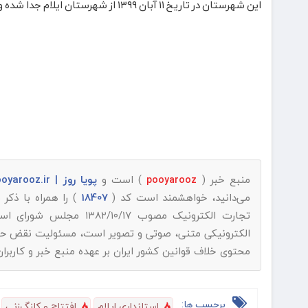
این شهرستان در تاریخ ۱۱ آبان ۱۳۹۹ از شهرستان ایلام جدا شده و به‌عنوان شهرستانی مستقل به رسمیت شناخته شده است./ایرنا
منبع خبر (
) است و
پویا روز | pooyarooz.ir
pooyarooz
می‌دانید، خواهشمند است کد (
18407
) را همراه با ذک
تجارت الکترونیک مصوب ۱۳۸۲/۱۰/۱۷ مجلس شورای اسلامی و با عنایت به اینکه
الکترونیکی متنی، صوتی و تصویر است، مسئولیت نقض حقوق 
محتوی خلاف قوانین کشور ایران بر عهده منبع خبر و کاربرا
برچسب ها:
استانداری ایلام
افتتاح و کلنگ‌زنی