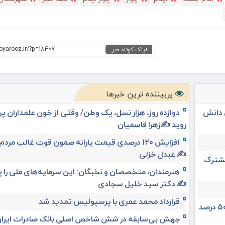
oyarooz.ir/?p=18407
لینک کوتاه خبر:
پربیننده ترین خبرها
ی دانش
دوازده روز، هزار نسل، یک وطن/ وقتی از خون علمداران پ
روید ✍️زهرا قاسمیان
افزایش ۱۲۰ درصدی قیمت یارانه صمون قوت غالب مردم 
✍️ عبدل خزلی
 مشترک
هنرمندان، متخصصان و نخبگان: این سرمایه‌های ملی را 
✍️ دکتر سید خلیل سجادی
قرارداد محمد عمری با پرسپولیس تمدید شد
رئیس ستاد مرکزی اربعین: سهم مهران از تردد زائر بیش از ۵۰ درصد
جهش بی‌سابقه در شش شاخص اصلی بانک صادرات ایرا