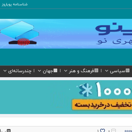
شناسنامه پویاروز
🟥سیاسی
🟦فرهنگ و هنر
🟫جهان
چندرسانه‌ای
پ
1
۰
poo