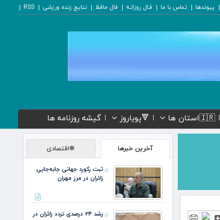
پیوندها
تماس با ما
فـال روزانـه
فال حافظ
نتایج زنده ورزشی
RSS
🇮🇷استان ها
🔻پویاروز
گیشه روزنامه ها
آخرین خبرها
❇اقتصادی
ثبت رکورد جهانی جابه‌جایی
زائران در مرز مهران
رشد ۲۴ درصدی تردد زائران در