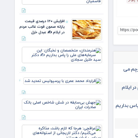
نسل، یک
وطن/
وقتی از
خون
افزایش ۱۲۰ درصدی قیمت
علمداران
یارانه صمون قوت غالب مردم
پرچم می
https://po
در ایلام ✍️ عبدل خزل
روید ✍️
زهر
هنرمندان،
متخصصان
و نخبگان:
این
رچم می
سرمایه‌های
ملی را پا
قرارداد
بداریم ✍️
محمد عمری
در ایلام
دکتر
با
پرسپولیس
جهش
تمدید شد
پاس بداریم
بی‌سابقه
در شش
شاخص
اصلی
عراقچی:
بانک
هرجا که
ن
صادرات