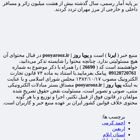
بر پایه آمار رسمی، سال گذشته بیش از هشت میلیون زائر و مسافر
داخلی و خارجی از مرز مهران تردد کردند.
منبع خبر (
ایرنا
) است و
پویا روز | pooyarooz.ir
در قبال محتوای آن
هیچ مسئولیتی ندارد. چنانچه محتوا را شایسته تذکر می‌دانید،
خواهشمند است کد (
26690
) را همراه با ذکر موضوع به شماره
09120720761
پیامک بفرمایید.با استناد به ماده ۷۴ قانون تجارت
الکترونیک مصوب ۱۳۸۲/۱۰/۱۷ مجلس شورای اسلامی و با عنایت
به اینکه
پویا روز | pooyarooz.ir
مصداق بستر مبادلات الکترونیکی
متنی، صوتی و تصویر است، مسئولیت نقض حقوق تصریح شده
مولفان در قانون فوق از قبیل تکثیر، اجرا و توزیع و یا هر گونه
محتوی خلاف قوانین کشور ایران بر عهده منبع خبر و کاربران است.
برچسب ها:
احمد کرمی
اربعین
استان ایلام