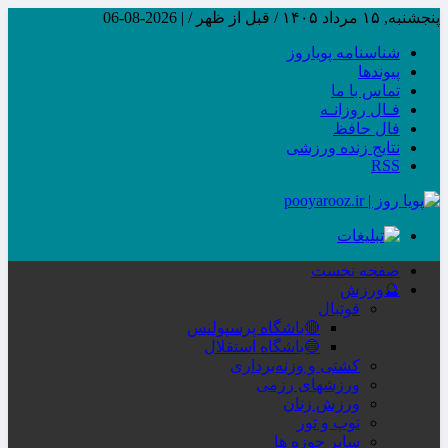
پنجشنبه, ۱۵ مرداد ۱۴۰۵ / قبل از ظهر /
|
2026-08-06
شناسنامه پویاروز
پیوندها
تماس با ما
فـال روزانـه
فال حافظ
نتایج زنده ورزشی
RSS
صفحه نخست
🔮ورزش
فوتبال
🔴باشگاه پرسپولیس
🔵باشگاه استقلال
کشتی و وزنه‌برداری
ورزشهای رزمی
ورزش زنان
توپ و تور
سایر حوزه ها