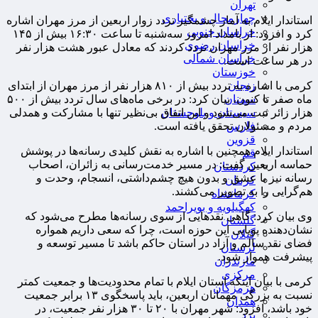
تهران
چهارمحال و بختیاری
استاندار ایلام به آمار چشمگیر تردد زوار اربعین از مرز مهران اشاره
خراسان جنوبی
کرد و افزود: از بامداد امروز سه‌شنبه تا ساعت ۱۶:۳۰ بیش از ۱۴۵
خراسان رضوی
هزار نفر از مرز مهران تردد کردند که معادل عبور هشت هزار نفر
خراسان شمالی
در هر ساعت است.
خوزستان
زنجان
کرمی با اشاره به تردد بیش از ۸۱۰ هزار نفر از مرز مهران از ابتدای
سمنان
ماه صفر تا کنون، بیان کرد: در برخی ماه‌های سال تردد بیش از ۵۰۰
سیستان و بلوچستان
هزار زائر ثبت می‌شود و این اتفاق بی‌نظیر تنها با مشارکت و همدلی
فارس
مردم و مسئولان تحقق یافته است.
قزوین
استاندار ایلام همچنین با اشاره به نقش کلیدی رسانه‌ها در پوشش
قم
حماسه اربعین گفت: در مسیر خدمت‌رسانی به زائران، اصحاب
کردستان
رسانه نیز با عشق و بدون هیچ چشم‌داشتی، انسجام، وحدت و
کرمان
هم‌گرایی را به تصویر می‌کشند.
کرمانشاه
کهگیلویه و بویراحمد
وی بیان کرد: گاهی نقدهایی از سوی رسانه‌ها مطرح می‌شود که
گلستان
نشان‌دهنده پویایی این حوزه است، چرا که سعی داریم همواره
گیلان
فضای نقد سالم و آزاد در استان حاکم باشد تا مسیر توسعه و
لرستان
پیشرفت هموار شود.
مازندران
مرکزی
کرمی با بیان اینکه استان ایلام با تمام محدودیت‌ها و جمعیت کمتر
هرمزگان
نسبت به بزرگی مهمانان اربعین، باید پاسخگوی ۱۳ برابر جمعیت
همدان
خود باشد، افزود: شهر مهران با ۲۰ تا ۳۰ هزار نفر جمعیت، در
یزد