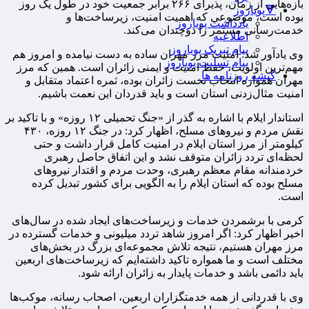
بازه‌هایی از زمان، پذیرای ۲۶۶ برابر جمعیت خود در طول یک روز
🔻پویاروز
بوده است، موضوعی که اهمیت امنیت، زیرساخت‌ها و
یادداشت پویاروز
خدمت‌رسانی مستمر را دوچندان می‌کند.
اطلاعیه
پیام تبریک پویاروز
وی یادآور شد: امنیت مرز مهران ساده به دست نیامده و امروز هم
پیام تسلیت پویاروز
مهم‌ترین اولویت، حفظ امنیت و ایمنی زائران است. همین که مرز
گیشه روزنامه ها
مهران همواره انتخاب نخست زائران بوده، ثمره اعتماد متقابل و
امنیت مثال‌زدنی استان است و باید قدردان این نعمت باشیم.
استاندار ایلام با اشاره به گذر از «جنگ تحمیلی ۱۲ روزه» و با تاکید بر
نقش مردم و نیروهای مسلح، اظهار کرد: در جنگ ۱۲ روزه، ۴۳۰
کیلومتر از مرز استان ایلام در امنیت کامل قرار داشت و حتی
لحظه‌ای تردد زائران متوقف نشد و این اتفاق حاصل رهبری
خردمندانه مقام معظم رهبری، وحدت مردم و اقتدار نیروهای
مسلح بوده که استان ایلام را به الگویی برای کشور تبدیل کرده
است.
کرمی با برشمردن خدمات و زیرساخت‌های ایجاد شده در سال‌های
اخیر اظهار کرد: اگر امروز شاهد تردد میلیونی و خدمات گسترده در
مرز مهران هستیم، نتیجه تلاش مجموعه‌ای بزرگ در بخش‌های
مختلف است و ما همواره تاکید داشته‌ایم که زیرساخت‌های اربعین
باید دائمی باشد و خدمات پایدار به زائران ارائه شود.
وی با قدردانی از همه خدمتگزاران اربعین، اصحاب رسانه، موکب‌ها