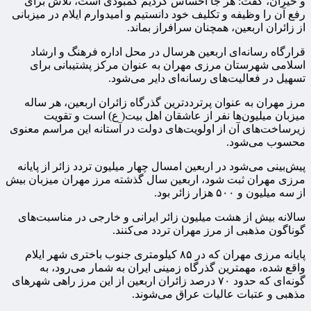
و خیران، گفت: هر جا احساس کردیم کمبودی است، تلاش برای
رفع آن را وظیفه و تکلیف خود دانستیم و امیدوارم ایلام در میزبانی
از زائران اربعین، همچنان سرافراز بماند.
قرارگاه رسانه‌ای اربعین هرسال در محل اداره فرهنگ و ارشاد
اسلامی شهرستان مرزی مهران به عنوان مرکز پشتیبانی برای
تسهیل در فعالیت‌های رسانه‌ای دایر می‌شود.
مرز مهران به عنوان پرترددترین گذرگاه‌ زائران اربعین، هر ساله
میزبان میلیون‌ها نفر از عاشقان اهل بیت( ع) است و تقویت
زیرساخت‌های آن از اولویت‌های دولت در آستانه این مراسم معنوی
محسوب می‌شود.
پیش‌بینی می‌شود در اربعین امسال چهار میلیون تردد زائر از پایانه
مرزی مهران ثبت شود، اربعین سال گذشته مرز مهران میزبان بیش
از سه میلیون و ۵۰۰ هزار زائر بود.
سالانه بیش از هشت میلیون زائر ایرانی و خارجی در مناسبت‌های
گوناگون مذهبی از مرز مهران تردد می‌کنند.
پایانه مرزی مهران که در ۸۵ کیلومتری جنوب باختری شهر ایلام
واقع شده، مهمترین گذرگاه زمینی ایران به شمار می‌رود، به
گونه‌ای که حدود ۷۰ درصد زائران اربعین از این مرز راهی شهرهای
مذهبی و عتبات عالیات عراق می‌شوند.