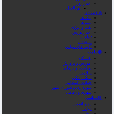
اخبار روز
بین الملل
❇اقتصادی
بانک ها
بیمه ها
نفت و انرژی
اخبار بورس
تبیلغات
استخدام
آگهی های دولتی
🟤جامعه
دانشگاه
آموزش و پرورش
بهداشت و درمان
سلامت
سبک زندگی
حوادث، انتظامی
شهرداری و شورای شهر
شهری و رفاهی
🟥سیاسی
رهبر انقلاب
دولت
مجلس