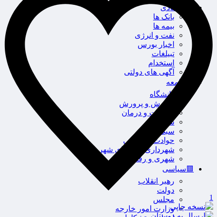
❇اقتصادی
بانک ها
بیمه ها
نفت و انرژی
اخبار بورس
تبیلغات
استخدام
آگهی های دولتی
🟤جامعه
دانشگاه
آموزش و پرورش
بهداشت و درمان
سلامت
سبک زندگی
حوادث، انتظامی
شهرداری و شورای شهر
شهری و رفاهی
🟥سیاسی
رهبر انقلاب
دولت
1
مجلس
وزارت امور خارجه