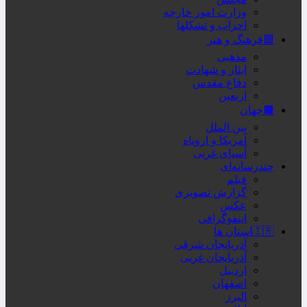
وزارت امور خارجه
احزاب و تشکلها
🟦فرهنگ و هنر
مذهبی
ایثار و شهادت
دفاع مقدس
اربعین
🟫جهان
بین الملل
آمریکا و اروپاه
آسیای غربی
چندرسانه‌ای
فیلم
گزارش تصویری
عکس
اینفوگرافی
🇮🇷استان ها
آذربایجان شرقی
آذربایجان غربی
اردبیل
اصفهان
البرز