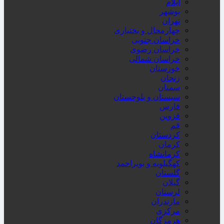
ایلام
بوشهر
تهران
چهارمحال و بختیاری
خراسان جنوبی
خراسان رضوی
خراسان شمالی
خوزستان
زنجان
سمنان
سیستان و بلوچستان
فارس
قزوین
قم
کردستان
کرمان
کرمانشاه
کهگیلویه و بویراحمد
گلستان
گیلان
لرستان
مازندران
مرکزی
هرمزگان