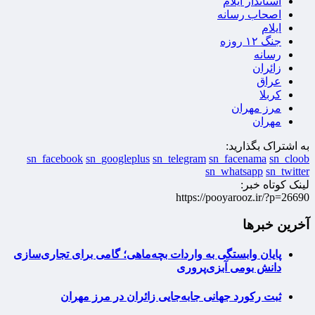
استاندار ایلام
اصحاب رسانه
ایلام
جنگ ۱۲ روزه
رسانه‌
زائران
عراق
کربلا
مرز مهران
مهران
به اشتراک بگذارید:
sn_facebook
sn_googleplus
sn_telegram
sn_facenama
sn_cloob
sn_whatsapp
sn_twitter
لینک کوتاه خبر:
https://pooyarooz.ir/?p=26690
آخرین خبرها
پایان وابستگی به واردات بچه‌ماهی؛ گامی برای تجاری‌سازی
دانش بومی آبزی‌پروری
ثبت رکورد جهانی جابه‌جایی زائران در مرز مهران