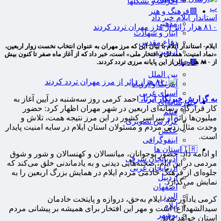
احزاب و تشکلها
پ
🟦فرهنگ و هنر
استاندار ایلام خبر داد
مذهبی
۸۱۰ هزار زائر از مرز مهران تردد کردند
ایثار و شهادت
دفاع مقدس
ایلام- استاندار ایلام با بیان این که مرز مهران به‌ عنوان انتخاب نخست زوار اربعین،
اربعین
«نماد امنیت، همدلی و افتخار ملی» است، خبر داد که از آغاز ماه صفر تا کنون بیش
🟫جهان
از ۸۱۰ هزار زائر از این پایانه مرزی تردد کردند.
بین الملل
آمریکا و اروپاه
آسیای غربی
به گزارش خبرنگار ایرنا،
احمد کرمی روز سه‌شنبه در آیین آغاز به‌
چندرسانه‌ای
کار قرارگاه رسانه‌ای اربعین در شهر مهران اظهار کرد: حضور
فیلم
میلیون‌ها زائر از سراسر کشور در این مرز نتیجه همت، تلاش و
گزارش تصویری
وحدت مثال‌زدنی مردم و مسئولان استان ایلام در سایه امنیت پایدار
عکس
است.
اینفوگرافی
🇮🇷استان ها
او ادامه داد: حضور نوجوانان، میانسالان و کهنسالان و شور و شوق
آذربایجان شرقی
مردمی در این ایام، صحنه‌هایی دیدنی و به یادماندنی خلق می‌کند که
آذربایجان غربی
جلوه‌ای از فرهنگ خادمی مردم ایلام در همایش بزرگ اربعین را به
اردبیل
نمایش می‌گذارد.
اصفهان
البرز
کرمی یادآور شد: ایلام به‌حق، دروازه و پایتخت خادمان
ایلام
سیدالشهدا(ع) است و مهر این افتخار برای همیشه بر پیشانی مردم
بوشهر
استان خواهد ماند.