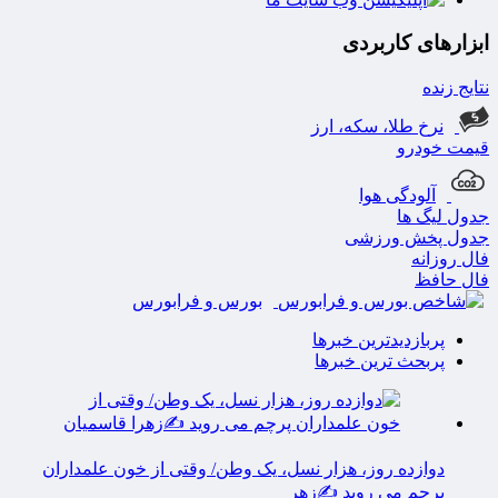
ابزارهای کاربردی
نتایج زنده
نرخ طلا، سکه، ارز
قیمت خودرو
آلودگی هوا
جدول لیگ ها
جدول پخش ورزشی
فال روزانه
فال حافظ
بورس و فرابورس
پربازدیدترین خبرها
پربحث ترین خبرها
دوازده روز، هزار نسل، یک وطن/ وقتی از خون علمداران
پرچم می روید ✍️زهر