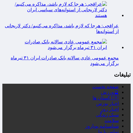
عراقچی: هرجا که لازم باشد، مذاکره می‌کنیم/ دکتر لاریجانی
از استوانه‌ها
مجمع عمومی عادی سالانه بانک صادرات ایران ۳۱ تیرماه
برگزار می‌شود
تبلیغات
صفحه نخست
🔮ورزش
🇮🇷استان ها
اخبار بورس
اخبار روز
سبک زندگی
سلامت
شناسنامه پویاروز
تماس با ما