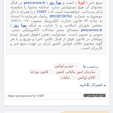
منبع خبر (
ایرنا
) است و
پویا روز | pooyarooz.ir
در قبال
محتوای آن هیچ مسئولیتی ندارد. چنانچه محتوا را شایسته
تذکر می‌دانید، خواهشمند است کد (
13497
) را همراه با ذکر
موضوع به شماره
09120720761
پیامک بفرمایید.با استناد
به ماده ۷۴ قانون تجارت الکترونیک مصوب ۱۳۸۲/۱۰/۱۷
مجلس شورای اسلامی و با عنایت به اینکه
پویا روز |
pooyarooz.ir
مصداق بستر مبادلات الکترونیکی متنی،
صوتی و تصویر است، مسئولیت نقض حقوق تصریح شده
مولفان در قانون فوق از قبیل تکثیر، اجرا و توزیع و یا هر
گونه محتوی خلاف قوانین کشور ایران بر عهده منبع خبر و
کاربران است.
خودرو لوکس
برچسب ها:
سازمان امور مالیاتی کشور
قانون بودجه
کالای لوکس
مالیات
به اشتراک بگذارید:
لینک کوتاه خبر:
https://pooyarooz.ir/?p=13497