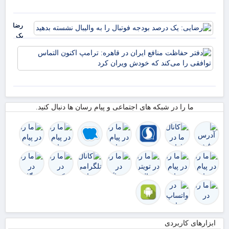
هشد
دارد
جد
ادب
رضایی:
متن
یک
شر
درصد
دفت
بودجه
حف
فوتبال
منا
را به
ایر
والیبال
قاه
نشسته
ترا
ما را در شبکه های اجتماعی و پیام رسان ها دنبال کنید.
بدهید
اکن
الت
توا
را 
ک
ابزارهای کاربردی