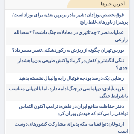
آخرین خبرها
فوق‌تخصص نوزادان: شیر مادر برترین تغذیه برای نوزاد است/
پرهیز از باورهای غلط رایج
عملیات نصر ۲ چه تاثیری در معادلات جنگ داشت؟ *سعدالله
زارعی
بورس تهران چگونه از ریزش به رکوردشکنی تغییر مسیر داد؟
تنگی انگشتر و کفش در گرما؛ واکنش طبیعی بدن یا هشدار
جدی؟
رضایی: یک درصد بودجه فوتبال را به والیبال نشسته بدهید
غریب‌آبادی: دیپلماسی در جنگ ادامه دارد، اما با ادبیاتی متناسب
با شرایط جنگی
دفتر حفاظت منافع ایران در قاهره: ترامپ اکنون التماس
توافقی را می‌کند که خودش ویران کرد
اردوغان: توافقنامه مکه پذیرای مشارکت کشورهای دوست
است