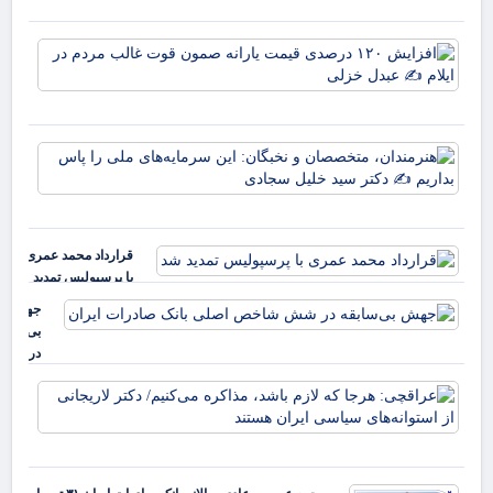
وط
وقت
افز
خو
۱۲۰
علم
در
پرچ
قی
روی
یارا
زهر
هنر
صم
مت
قو
نخب
غا
سرم
مرد
ملی
ایل
قرارداد محمد عمری
بدا
عب
با پرسپولیس تمدید
دکت
خز
شد
جهش
بی‌سابقه
در شش
شاخص
عرا
اصلی
هرج
بانک
لاز
صادرات
مذا
ایران
می‌