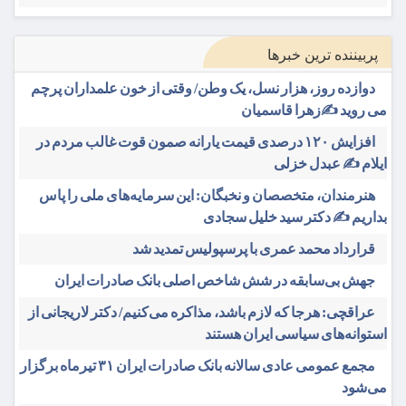
پربیننده ترین خبرها
دوازده روز، هزار نسل، یک وطن/ وقتی از خون علمداران پرچم
می روید ✍️زهرا قاسمیان
افزایش ۱۲۰ درصدی قیمت یارانه صمون قوت غالب مردم در
ایلام ✍️ عبدل خزلی
هنرمندان، متخصصان و نخبگان: این سرمایه‌های ملی را پاس
بداریم ✍️ دکتر سید خلیل سجادی
قرارداد محمد عمری با پرسپولیس تمدید شد
جهش بی‌سابقه در شش شاخص اصلی بانک صادرات ایران
عراقچی: هرجا که لازم باشد، مذاکره می‌کنیم/ دکتر لاریجانی از
استوانه‌های سیاسی ایران هستند
مجمع عمومی عادی سالانه بانک صادرات ایران ۳۱ تیرماه برگزار
می‌شود