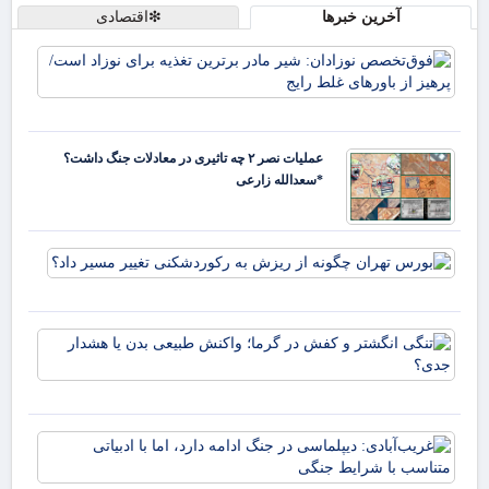
آخرین خبرها
❇اقتصادی
فو
نوز
ماد
تغذ
نوز
عملیات نصر ۲ چه تاثیری در معادلات جنگ داشت؟
پره
*سعدالله زارعی
باو
بورس
چگونه
ریزش
رکور
تنگ
تغیی
انگ
داد؟
و 
در 
وا
غری
طب
دیپ
بدن
جنگ