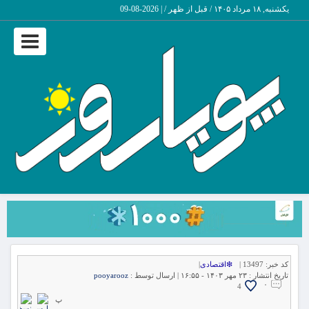
یکشنبه, ۱۸ مرداد ۱۴۰۵ / قبل از ظهر /
|
2026-08-09
Toggle
vigation
کد خبر:
13497 |
❇اقتصادی
|
تاریخ انتشار :
۲۳ مهر ۱۴۰۳ - ۱۶:۵۵ |
ارسال توسط :
pooyarooz
۰
4
پ