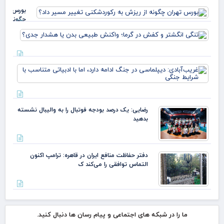
بورس تهرا
چگونه از
ریزش به
تنگی
رکوردشکنی
انگش
تغییر مسی
و ک
داد؟
در گر
غری
واک
دیپ
طبی
جنگ
بدن 
دارد
هشد
ادب
جدی
رضایی: یک درصد بودجه فوتبال را به والیبال نشسته
متن
بدهید
شرا
دفتر حفاظت منافع ایران در قاهره: ترامپ اکنون
التماس توافقی را می‌کند ک
ما را در شبکه های اجتماعی و پیام رسان ها دنبال کنید.