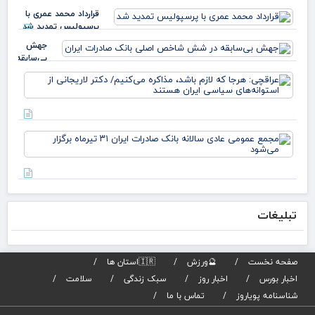
سرم
ایل
قرارداد محمد عمری با
ملی
عبد
پرسپولیس تمدید شد
بدا
خز
دکت
جهش
بی‌سابقه
در شش
عرا
شاخص
هرج
اصلی
لاز
بانک
مذا
صادرات
می‌
ایران
مج
دکت
عم
لار
عاد
است
سال
بان
صاد
تبلیغات
تیر
برگز
می
صفحه نخست
🔮ورزش
🇮🇷استان ها
اخبار بورس
اخبار روز
سبک زندگی
سلامت
شناسنامه پویاروز
تماس با ما