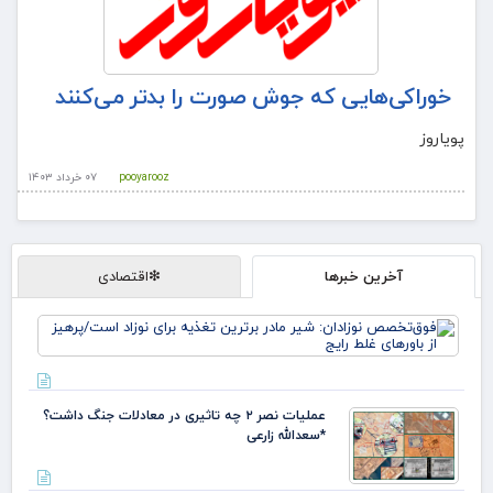
خوراکی‌هایی که جوش صورت را بدتر می‌کنند
پویاروز
pooyarooz
۰۷ خرداد ۱۴۰۳
آخرین خبرها
❇اقتصادی
فو
نوز
ماد
تغذ
نوز
عملیات نصر ۲ چه تاثیری در معادلات جنگ داشت؟
پره
*سعدالله زارعی
باو