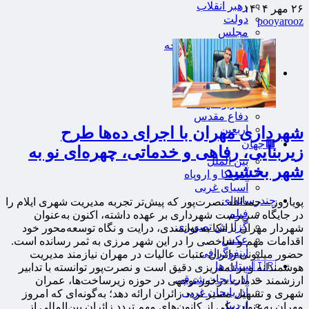
رهبر انقلاب
۲۶ مهر ۱۴۰۴
دولت
pooyarooz
مجلس
وزارت امور خارجه
احزاب و تشکلها
🟦فرهنگ و هنر
مذهبی
ایثار و شهادت
دفاع مقدس
اربعین
شهرداری مهران با اجرای ده‌ها طرح
🟫جهان
زیربنایی، رفاهی و خدماتی، چهره‌ای نو به
بین الملل
شهر بخشید
آمریکا و اروپاه
آسیای غربی
چندرسانه‌ای
پویاروز – حمدالله نصرت‌پور که پیش‌تر تجربه مدیریت شهری ایلام را
فیلم
در جایگاه سرپرست شهرداری بر عهده داشته، اکنون به‌عنوان
گزارش تصویری
شهردار مهران با اتکا به توانمندی، درایت و نگاه توسعه‌محور خود
عکس
اقدامات مهم و شاخصی را در این شهر مرزی به ثمر رسانده است.
اینفوگرافی
حضور میلیونی زائران عتبات عالیات در مهران نیازمند مدیریت
🇮🇷استان ها
هوشمندانه و برنامه‌ریزی دقیق است و نصرت‌پور توانسته با تدابیر
آذربایجان شرقی
ارزشمند خدمات درخور توجهی در حوزه زیرساخت‌ها، عمران
آذربایجان غربی
شهری و تسهیل مسیر تردد زائران ارائه دهد؛ به‌گونه‌ای که امروز
اردبیل
مهران به‌عنوان یکی از کانون‌های مهم تردد زائران بین‌المللی از