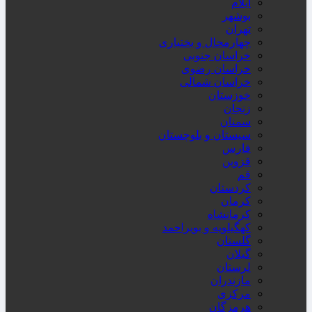
ایلام
بوشهر
تهران
چهارمحال و بختیاری
خراسان جنوبی
خراسان رضوی
خراسان شمالی
خوزستان
زنجان
سمنان
سیستان و بلوچستان
فارس
قزوین
قم
کردستان
کرمان
کرمانشاه
کهگیلویه و بویراحمد
گلستان
گیلان
لرستان
مازندران
مرکزی
هرمزگان