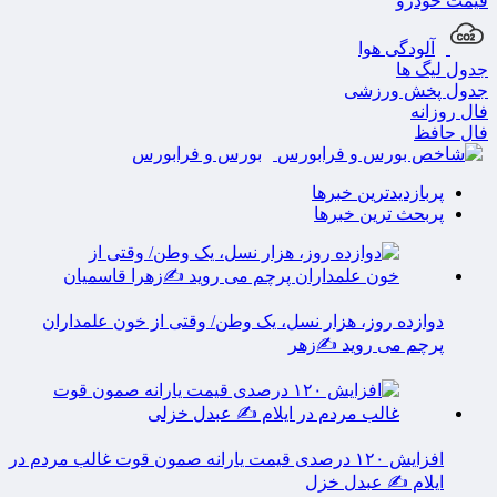
قیمت خودرو
آلودگی هوا
جدول لیگ ها
جدول پخش ورزشی
فال روزانه
فال حافظ
بورس و فرابورس
پربازدیدترین خبرها
پربحث ترین خبرها
دوازده روز، هزار نسل، یک وطن/ وقتی از خون علمداران
پرچم می روید ✍️زهر
افزایش ۱۲۰ درصدی قیمت یارانه صمون قوت غالب مردم در
ایلام ✍️ عبدل خزل