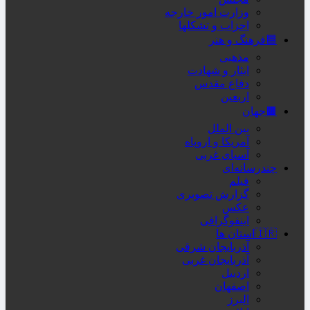
وزارت امور خارجه
احزاب و تشکلها
🟦فرهنگ و هنر
مذهبی
ایثار و شهادت
دفاع مقدس
اربعین
🟫جهان
بین الملل
آمریکا و اروپاه
آسیای غربی
چندرسانه‌ای
فیلم
گزارش تصویری
عکس
اینفوگرافی
🇮🇷استان ها
آذربایجان شرقی
آذربایجان غربی
اردبیل
اصفهان
البرز