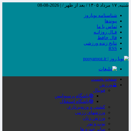
شنبه, ۱۷ مرداد ۱۴۰۵ / بعد از ظهر /
|
2026-08-08
شناسنامه پویاروز
پیوندها
تماس با ما
فـال روزانـه
فال حافظ
نتایج زنده ورزشی
RSS
صفحه نخست
🔮ورزش
فوتبال
🔴باشگاه پرسپولیس
🔵باشگاه استقلال
کشتی و وزنه‌برداری
ورزشهای رزمی
ورزش زنان
توپ و تور
سایر حوزه ها