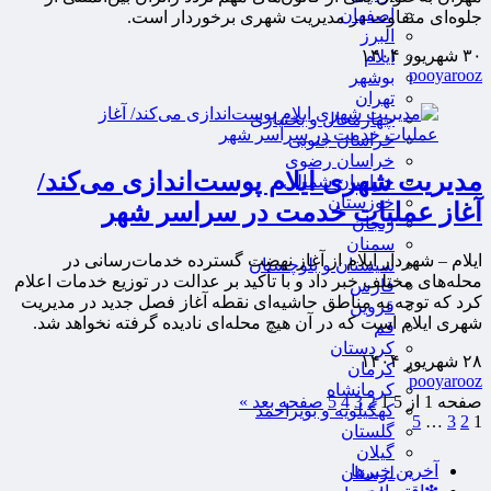
اصفهان
جلوه‌ای متفاوت در مدیریت شهری برخوردار است.
البرز
۳۰ شهریور ۱۴۰۴
ایلام
pooyarooz
بوشهر
تهران
چهارمحال و بختیاری
خراسان جنوبی
خراسان رضوی
مدیریت شهری ایلام پوست‌اندازی می‌کند/
خراسان شمالی
خوزستان
آغاز عملیات خدمت در سراسر شهر
زنجان
سمنان
ایلام – شهردار ایلام از آغاز نهضت گسترده خدمات‌رسانی در
سیستان و بلوچستان
محله‌های مختلف خبر داد و با تأکید بر عدالت در توزیع خدمات اعلام
فارس
کرد که توجه به مناطق حاشیه‌ای نقطه آغاز فصل جدید در مدیریت
قزوین
شهری ایلام است که در آن هیچ محله‌ای نادیده گرفته نخواهد شد.
قم
کردستان
۲۸ شهریور ۱۴۰۴
کرمان
pooyarooz
کرمانشاه
صفحه 1 از 5
1
2
3
4
5
صفحه بعد »
کهگیلویه و بویراحمد
5
…
3
2
1
گلستان
گیلان
آخرین خبرها
لرستان