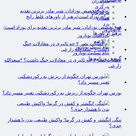
❇اقتصادی
مازندران
مرکزی
هرمزگان
همدان
یزد
فوق‌تخصص نوزادان: شیر مادر برترین تغذیه برای نوزاد است/
🔻پویاروز
پرهیز از باورها
یادداشت پویاروز
اطلاعیه
پیام تبریک پویاروز
پیام تسلیت پویاروز
گیشه روزنامه ها
عملیات نصر ۲ چه تاثیری در معادلات جنگ داشت؟ *سعدالله
زارعی
بورس تهران چگونه از ریزش به رکوردشکنی تغییر مسیر داد؟
تنگی انگشتر و کفش در گرما؛ واکنش طبیعی بدن یا هشدار
جدی؟