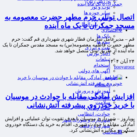
ورزش زنان
توپ و تور
سایر حوزه ها
اتصال تونلی حرم مطهر حضرت معصومه به
اخبار روز
مسجد جمکران تا یک ماه آینده
بین الملل
❇اقتصادی
بانک ها
قم – مدیرعامل سازمان قطار شهری شهرداری قم گفت: حرم
بیمه ها
مطهر حضرت فاطمه معصومه(س) به مسجد مقدس جمکران تا یک
نفت و انرژی
ماه آینده از طریق تونل متصل خواهد شد.
اخبار بورس
تبیلغات
۲۴ آبان ۱۴۰۴
استخدام
pooyarooz
آگهی های دولتی
🟤جامعه
دانشگاه
آموزش و پرورش
افزایش آمادگی مقابله با حوادث در موسیان
بهداشت و درمان
سلامت
با خرید خودروی پیشرفته آتش‌نشانی
سبک زندگی
حوادث، انتظامی
پویاروز – شهرداری موسیان با هدف تقویت توان عملیاتی و افزایش
شهرداری و شورای شهر
آمادگی مقابله با حوادث شهری، اقدام به خرید یک دستگاه خودروی
شهری و رفاهی
سنگین و مکانیزه آتش‌نشانی کرد.
🟥سیاسی