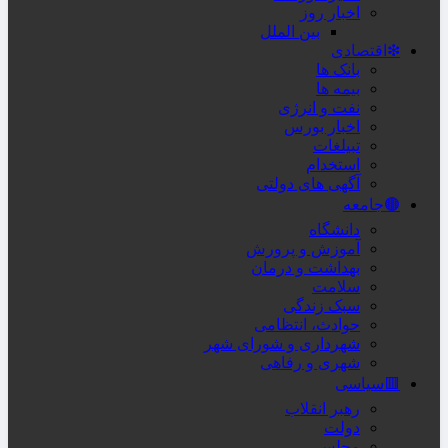
اخبار روز
بین الملل
❇اقتصادی
بانک ها
بیمه ها
نفت و انرژی
اخبار بورس
تبیلغات
استخدام
آگهی های دولتی
🟤جامعه
دانشگاه
آموزش و پرورش
بهداشت و درمان
سلامت
سبک زندگی
حوادث، انتظامی
شهرداری و شورای شهر
شهری و رفاهی
🟥سیاسی
رهبر انقلاب
دولت
مجلس