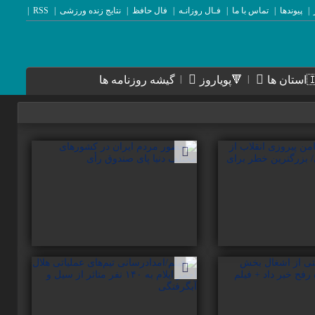
پیوندها
تماس با ما
فـال روزانـه
فال حافظ
نتایج زنده ورزشی
RSS
ن ها
🔻پویاروز
گیشه روزنامه ها