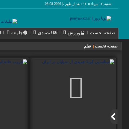
شنبه, ۱۷ مرداد ۱۴۰۵ / بعد از ظهر /
|
2026-08-08
صفحه نخست
🔮ورزش
❇اقتصادی
🟤جامعه
صفحه نخست
|
فیلم