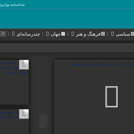
شناسنامه پویاروز
سیاسی
🟦فرهنگ و هنر
🟫جهان
چندرسانه‌ای
🇮🇷استا