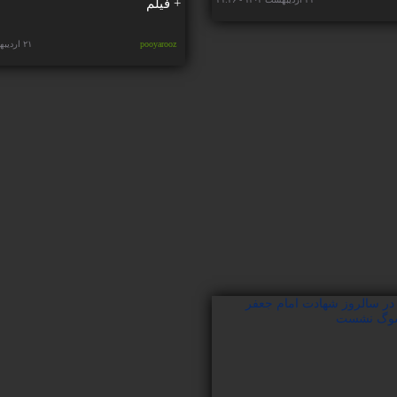
+ فیلم
pooyarooz
۲۱ اردیبهشت ۱۴۰۳ - ۲۱:۳۳