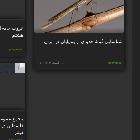
غروب خادم‌ا
هشتم
شناسایی گونۀ جدیدی از بندپایان در ایران
pooyarooz
pooyarooz
۱۱ اسفند ۱۴۰۳ - ۱:۰۶
مجمع عمومی
فلسطین در س
فیلم
pooyarooz