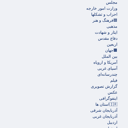
مجلس
وزارت امور خارجه
احزاب و تشکلها
🟦فرهنگ و هنر
مذهبی
ایثار و شهادت
دفاع مقدس
اربعین
🟫جهان
بین الملل
آمریکا و اروپاه
آسیای غربی
چندرسانه‌ای
فیلم
گزارش تصویری
عکس
اینفوگرافی
🇮🇷استان ها
آذربایجان شرقی
آذربایجان غربی
اردبیل