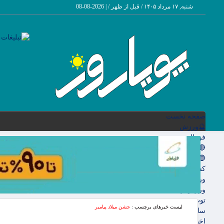
شنبه, ۱۷ مرداد ۱۴۰۵ / قبل از ظهر /
|
2026-08-08
صفحه نخست
🔮ورزش
فوتبال
🔴باشگاه پرسپولیس
🔵باشگاه استقلال
کشتی و وزنه‌برداری
ورزشهای رزمی
ورزش زنان
توپ و تور
لیست خبرهای برچسب :
جشن میلاد پیامبر
سایر حوزه ها
اخبار روز