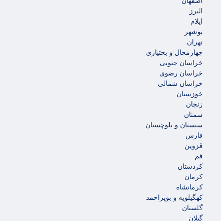
اصفهان
البرز
ایلام
بوشهر
تهران
چهارمحال و بختیاری
خراسان جنوبی
خراسان رضوی
خراسان شمالی
خوزستان
زنجان
سمنان
سیستان و بلوچستان
فارس
قزوین
قم
کردستان
کرمان
کرمانشاه
کهگیلویه و بویراحمد
گلستان
گیلان