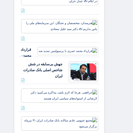
علمداران
درصدی
پرچم می
قیمت
روید ✍️
یارانه
زهر
هنرمندان،
صمون
متخصصان 
قوت
نخبگان: ای
غالب
سرمایه‌های
مردم در
ملی را پا
ایلام ✍️
قرارداد
بداریم ✍️
عبدل
محمد
دکتر
خزل
عمری با
جهش بی‌سابقه در شش
پرسپولیس
شاخص اصلی بانک صادرات
تمدید شد
ایران
عراقچی:
هرجا که
لازم باشد،
مذاکره
می‌کنیم/
مجمع
دکتر
عمومی
لاریجانی
عادی
از