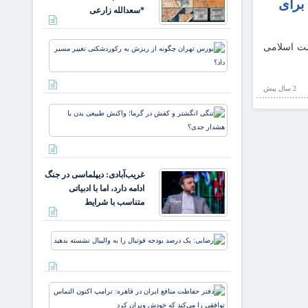
باورها
 برای
*سعدالله زارعی
بورس تهرا
امت اسلامی
چگونه از
ریزش به
رکوردشکن
2 سال پيش
تغییر مسیر
تنگی
داد؟
انگشتر
و کفش
در گرما؛
واکنش
غریب‌آبادی: دیپلماسی در جنگ
طبیعی
ادامه دارد، اما با ادبیاتی
بدن یا
متناسب با شرایط
هشدار
جدی؟
رضایی:
یک
درصد
بودجه
دفتر
فوتبال
حفاظت
را به