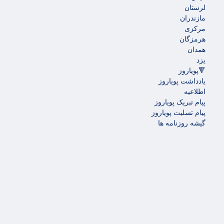
لرستان
مازندران
مرکزی
هرمزگان
همدان
یزد
🔻پویاروز
یادداشت پویاروز
اطلاعیه
پیام تبریک پویاروز
پیام تسلیت پویاروز
گیشه روزنامه ها