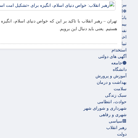
بین الملل
❇اقتصادی
بانک ها
تهران – رهبر انقلاب با تاکید بر این که خواص دنیای اسلام، انگی
بیمه ها
هستیم. یعنی باید دنبال این برویم.
نفت و انرژی
اخبار بورس
تبیلغات
استخدام
آگهی های دولتی
🟤جامعه
دانشگاه
آموزش و پرورش
بهداشت و درمان
سلامت
سبک زندگی
حوادث، انتظامی
شهرداری و شورای شهر
شهری و رفاهی
🟥سیاسی
رهبر انقلاب
دولت