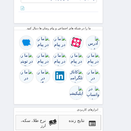
منافع
والیبال
ایران در
نشسته
قاهره:
بدهید
ترامپ
اکنون
ما را در شبکه های اجتماعی و پیام رسان ها دنبال کنید.
التماس
توافقی
را می‌کند
ک
ابزارهای کاربردی
نتایج زنده
نرخ طلا، سکه،
ارز