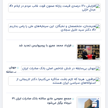
افز
۱۲۰
در
قی
یارا
هنر
صم
مت
قو
و ن
غا
این
مرد
سرم
ایل
قرارداد محمد عمری با پرسپولیس تمدید شد
ملی
عبد
بدا
خز
دکت
جهش
بی‌سابقه
در شش
عرا
شاخص
هرج
اصلی
لاز
بانک
مذا
صادرات
می‌
ایران
مجمع عمومی عادی سالانه بانک صادرات ایران ۳۱
دکت
تیرماه برگزار می‌شود
لار