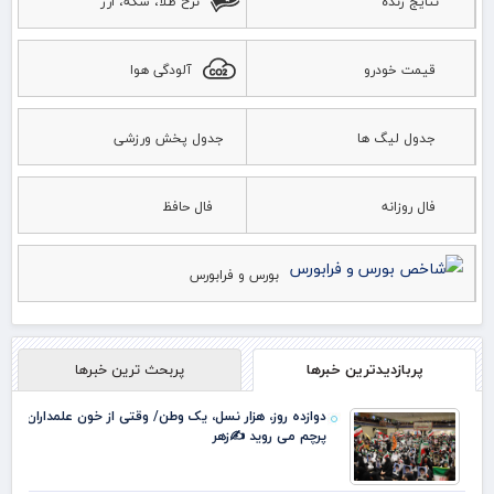
نتایج زنده
نرخ طلا، سکه، ارز
قیمت خودرو
آلودگی هوا
جدول لیگ ها
جدول پخش ورزشی
فال روزانه
فال حافظ
بورس و فرابورس
پربازدیدترین خبرها
پربحث ترین خبرها
دوازده روز، هزار نسل، یک وطن/ وقتی از خون علمداران
پرچم می روید ✍️زهر