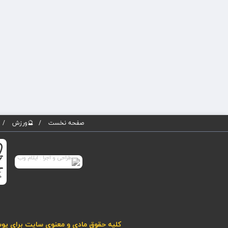
صفحه نخست
🔮ورزش
کلیه حقوق مادی و معنوی سایت برای پوسته پویاروز (نسخه 5) محفوظ می باشد. هرگونه کپی برداری از مطا