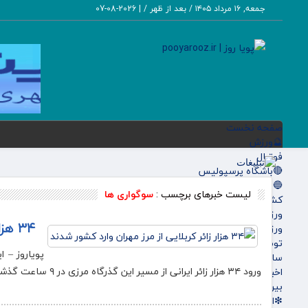
جمعه, ۱۶ مرداد ۱۴۰۵ / بعد از ظهر /
|
2026-08-07
صفحه نخست
🔮ورزش
فوتبال
🔴باشگاه پرسپولیس
🔵باشگاه استقلال
لیست خبرهای برچسب :
سوگواری ها
کشتی و وزنه‌برداری
ورزشهای رزمی
۳۴ هزار زائر کربلایی از مرز مهران وارد کشور شدند
ورزش زنان
توپ و تور
پویاروز – ا
سایر حوزه ها
ورود ۳۴ هزار زائر ایرانی از مسیر این گذرگاه مرزی در ۹ ساعت گذشته خبر داد.
اخبار روز
بین الملل
❇اقتصادی