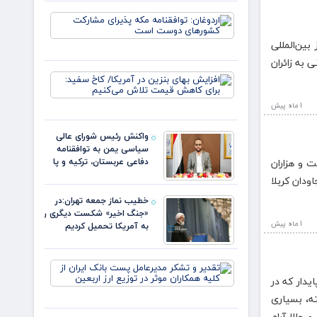
شکل
اردوغان:
می‌گیرد؛
توافقنامه
اما نه
مکه
بین‌المللی
مطابق
پذیرای
خواسته
 به زائران
مشارکت
دونالد ترا
افزایش
کشورهای
بهای
دوست
بنزین در
1 ماه پيش
است
آمریکا/
کاخ
واکنش رئیس شورای عالی
سفید:
سیاسی یمن به توافقنامه
برای
ت و هزاران
دفاعی عربستان، ترکیه و پا
کاهش
قیمت
ودان کربلا
تلاش
خطیب نماز جمعه تهران:در
می‌کنیم
«جنگ اخیر» شکست دیگری را
1 ماه پيش
به آمریکا تحمیل کردیم
تقدیر و
تشکر
یدار که در
مدیرعامل
ته، بسیاری
پست
حالا آرام‌
بانک ایران