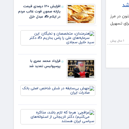
خون
افزایش ۱۲۰ درصدی قیمت
علمداران
یارانه صمون قوت غالب مردم
پرچم می
محرم تا کنون در مرز
در ایلام ✍️ عبدل خزل
روید ✍️
 برای تسهیل
زهر
هنرمندان،
متخصصان
1 سال پيش
و نخبگان:
این
سرمایه‌های
ملی را پا
قرارداد محمد عمری با
بداریم ✍️
پرسپولیس تمدید شد
دکتر
جهش
بی‌سابقه
در شش
شاخص
اصلی
عراقچی:
بانک
هرجا که
صادرات
لازم باشد،
ایران
مذاکره