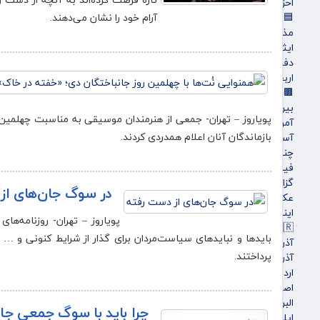
احزاب و تشکلها
آرام خود را نشان می‌دهند.
🟦فرهنگ و هنر
مذهبی
ایثار و شهادت
دفاع مقدس
اربعین
🟫جهان
بین الملل
پویاروز – تهران- جمعی از هنرمندان موسیقی به مناسبت چهلمین رو
آمریکا و اروپاه
بازماندگان آنان اعلام همدردی کردند.
آسیای غربی
چندرسانه‌ای
فیلم
گزارش تصویری
در سوگ جان‌های از
عکس
اینفوگرافی
پویاروز – تهران- روزنامه‌ها
🇮🇷استان ها
بایدها و نبایدهای سیاست‌مردان برای گذار از شرایط کنونی و … ر
آذربایجان شرقی
پرداختند.
آذربایجان غربی
اردبیل
اصفهان
البرز
چرا باید با سوگ جمعی جا
ایلام