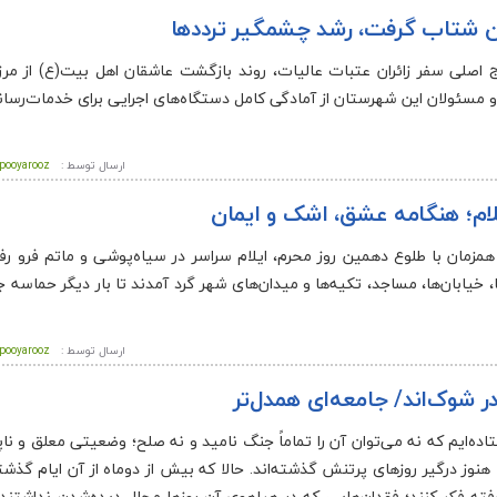
ران شتاب گرفت، رشد چشمگیر ترددها
وج اصلی سفر زائران عتبات عالیات، روند بازگشت عاشقان اهل بیت(ع) از مرز 
 و مسئولان این شهرستان از آمادگی کامل دستگاه‌های اجرایی برای خدمات‌رسانی
ارسال توسط :
pooyarooz
لام؛ هنگامه‌ عشق، اشک و ایمان
– همزمان با طلوع دهمین روز محرم، ایلام سراسر در سیاه‌پوشی و ماتم فرو رف
 خیابان‌ها، مساجد، تکیه‌ها و میدان‌های شهر گرد آمدند تا بار دیگر حماسه جا
ارسال توسط :
pooyarooz
ر شوک‌اند/ جامعه‌ای همدل‌تر
تاده‌ایم که نه می‌توان آن را تماماً جنگ نامید و نه صلح؛ وضعیتی معلق و ناپا
ها هنوز درگیر روزهای پرتنش گذشته‌اند. حالا که بیش از دوماه از آن ایام گذش
فته فکر کنند؛ فقدان‌هایی که در هیاهوی آن روزها مجال دیده‌شدن نداشتند و 