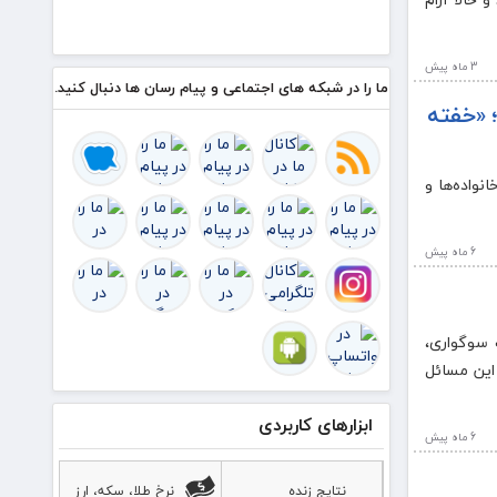
از کلیه
همکاران
موثر در
3 ماه پيش
توزیع ارز
ما را در شبکه های اجتماعی و پیام رسان ها دنبال کنید.
؛ «خفته
نواده‌ها و
6 ماه پيش
ت سوگواری،
 این مسائل
ابزارهای کاربردی
6 ماه پيش
نتایج زنده
نرخ طلا، سکه، ارز