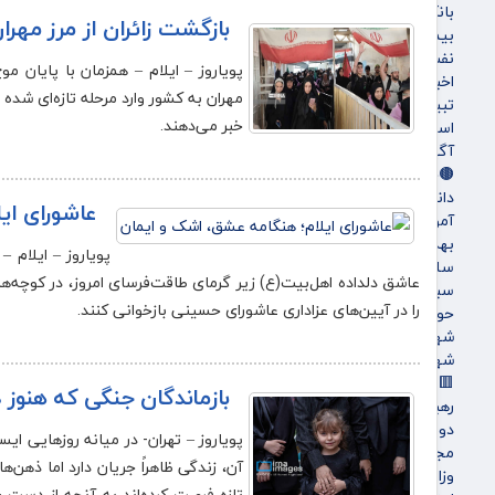
بانک ها
بازگشت زائران از مرز مه
بیمه ها
نفت و انرژی
پویاروز – ایلام – همزمان با پایان م
اخبار بورس
مهران به کشور وارد مرحله تازه‌ای شده
تبیلغات
خبر می‌دهند.
استخدام
آگهی های دولتی
🟤جامعه
دانشگاه
عاشورای ای
آموزش و پرورش
بهداشت و درمان
پویاروز – ایلام 
سلامت
عاشق دلداده اهل‌بیت(ع) زیر گرمای طاقت‌فرسای امروز، در کوچه‌ها،
سبک زندگی
را در آیین‌های عزاداری عاشورای حسینی بازخوانی کنند.
حوادث، انتظامی
شهرداری و شورای شهر
شهری و رفاهی
🟥سیاسی
بازماندگان جنگی که هنوز د
رهبر انقلاب
دولت
پویاروز – تهران- در میانه روزهایی ایس
مجلس
آن، زندگی ظاهراً جریان دارد اما ذهن‌
وزارت امور خارجه
تازه فرصت کرده‌اند به آنچه از دست ر