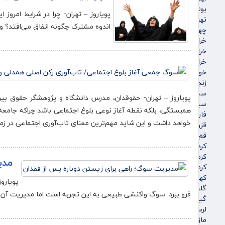
بوشهر
پویاروز – تهران- چرا در شرایط امرو
تهران
اندوه مشترک چگونه اتفاق می‌افتد؟ و 
چهارمحال و بختیاری
خراسان جنوبی
خراسان رضوی
خراسان شمالی
خوزستان
زنجان
سمنان
پویاروز – تهران- حقوقدان، مدرس دانشگاه و پژوهشگر حقوق بین‌
سیستان و بلوچستان
همبستگی، بلکه نقطه آغاز نوعی بلوغ اجتماعی باشد چراکه جامعه‌ا
فارس
خواهد داشت و این شاید مهم‌ترین معنای تاب‌آوری اجتماعی در زما
قزوین
قم
کردستان
کرمان
مدی
کرمانشاه
کهگیلویه و بویراحمد
پویاروز
گلستان
فرو ببرد. سوگ واکنشی طبیعی به این تجربه است اما مدیریت آن
گیلان
لرستان
مازندران