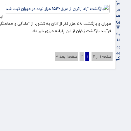
مرکزی
هرمزگان
همدان
یزد
مهران و بازگشت ۵۸ هزار نفر از آنان به کشور، از آم
🔻پویاروز
فرآیند بازگشت زائران از این پایانه مرزی خبر داد.
یادداشت پویاروز
اطلاعیه
پیام تبریک پویاروز
پیام تسلیت پویاروز
2
صفحه بعد »
صفحه 1 از 2
1
گیشه روزنامه ها