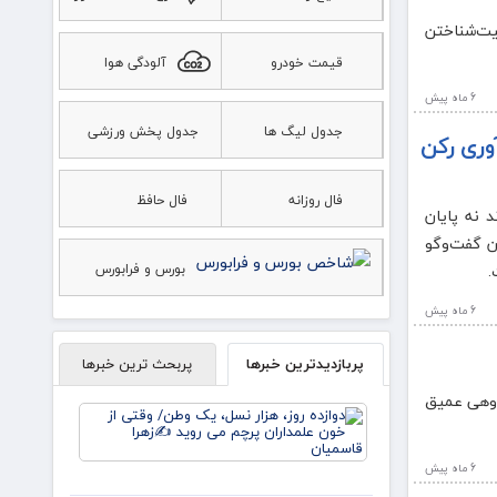
یت‌شناختن
قیمت خودرو
آلودگی هوا
6 ماه پيش
جدول لیگ ها
جدول پخش ورزشی
وری رکن
فال روزانه
فال حافظ
 نه پایان
ان گفت‌وگو
.
بورس و فرابورس
6 ماه پيش
پربازدیدترین خبرها
پربحث ترین خبرها
ندوهی عمیق
دوازده
روز، هزار
نسل، یک
6 ماه پيش
وطن/
وقتی از