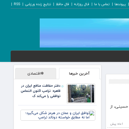
پیوندها
تماس با ما
فـال روزانـه
فال حافظ
نتایج زنده ورزشی
RSS
آخرین خبرها
❇اقتصادی
دفتر حفاظت منافع ایران در
قاهره: ترامپ اکنون التماس
توافقی را می‌کند ک
 حسینی، از
توافق
ایران و
عمان در
1 ماه پيش
هرمز