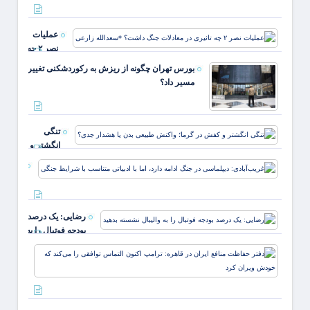
تغذیه 
نوزاد 
عملیات
پرهیز 
نصر ۲ چه
باورها
تاثیری در
بورس تهران چگونه از ریزش به رکوردشکنی تغییر
معادلات
مسیر داد؟
جنگ
داشت؟
*سعدالله
تنگی
زارعی
انگشتر و
کفش در
غریب‌آب
گرما؛
دیپلماس
واکنش
جنگ ادا
طبیعی
دارد، اما
بدن یا
رضایی: یک درصد
ادبیاتی
هشدار
بودجه فوتبال را به
متناسب 
جدی؟
والیبال نشسته
شرایط
دفتر
بدهید
حفاظ
منافع
ایران 
قاهره: