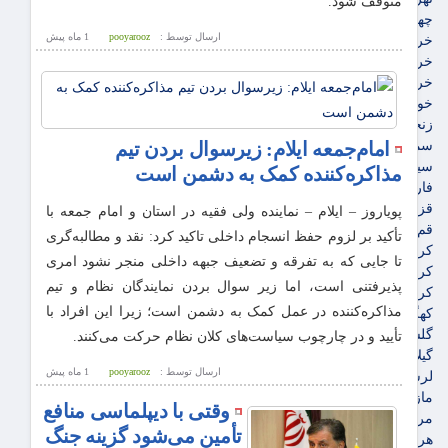
متوقف شود.
چهارمحال و بختیاری
ارسال توسط :
pooyarooz
1 ماه پيش
خراسان جنوبی
خراسان رضوی
خراسان شمالی
خوزستان
زنجان
سمنان
امام‌جمعه ایلام: زیرسوال بردن تیم
سیستان و بلوچستان
مذاکره‌کننده کمک به دشمن است
فارس
قزوین
پویاروز – ایلام – نماینده ولی فقیه در استان و امام جمعه با
قم
تأکید بر لزوم حفظ انسجام داخلی تاکید کرد: نقد و مطالبه‌گری
کردستان
تا جایی که به تفرقه و تضعیف جبهه داخلی منجر نشود امری
کرمان
پذیرفتنی است، اما زیر سوال بردن نمایندگان نظام و تیم
کرمانشاه
مذاکره‌کننده در عمل کمک به دشمن است؛ زیرا این افراد با
کهگیلویه و بویراحمد
گلستان
تأیید و در چارچوب سیاست‌های کلان نظام حرکت می‌کنند.
گیلان
ارسال توسط :
pooyarooz
1 ماه پيش
لرستان
مازندران
وقتی با دیپلماسی منافع
مرکزی
تأمین می‌شود گزینه‌ جنگ
هرمزگان