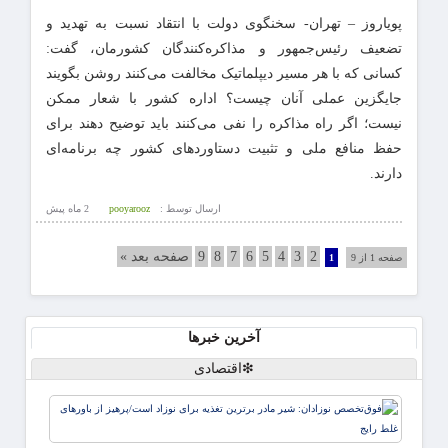
پویاروز – تهران- سخنگوی دولت با انتقاد نسبت به تهدید و
تضعیف رئیس‌جمهور و مذاکره‌کنندگان کشورمان، گفت:
کسانی که با هر مسیر دیپلماتیک مخالفت می‌کنند روشن بگویند
جایگزین عملی آنان چیست؟ اداره کشور با شعار ممکن
نیست؛ اگر راه مذاکره را نفی می‌کنند باید توضیح دهند برای
حفظ منافع ملی و تثبیت دستاوردهای کشور چه برنامه‌ای
دارند.
ارسال توسط :
pooyarooz
2 ماه پيش
2
3
4
5
6
7
8
9
صفحه بعد »
صفحه 1 از 9
1
آخرین خبرها
❇اقتصادی
فوق‌
نوزادا
مادر ب