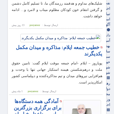
نفت و انرژی
شلیک‌های مداوم و هدفمند رزمندگان ما، تا تسلیم کامل دشمن
اخبار بورس
و گرفتن انتقام خون کودکان مظلوم میناب و لامرد و… ادامه
تبیلغات
خواهد داشت.
استخدام
آگهی های دولتی
ارسال توسط :
pooyarooz
13 روز پيش
🟤جامعه
دانشگاه
آموزش و پرورش
بهداشت و درمان
خطیب جمعه ایلام: مذاکره و میدان مکمل
سلامت
یکدیگرند
سبک زندگی
حوادث، انتظامی
پویاروز – ایلام -امام جمعه موقت ایلام گفت: تامین حقوق
شهرداری و شورای شهر
ملت و درهم‌شکستن هیمنه استکبار جهانی تنها با وحدت و
شهری و رفاهی
هم‌افزایی نیروهای میدان و تیم مذاکره‌کننده و دیپلماسی کشور
🟥سیاسی
امکان‌پذیر است.
رهبر انقلاب
دولت
ارسال توسط :
pooyarooz
1 ماه پيش
مجلس
وزارت امور خارجه
آمادگی همه دستگاه‌ها
احزاب و تشکلها
برای برگزاری بزرگترین
🟦فرهنگ و هنر