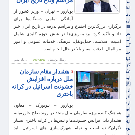
مراسم وداع تاریخ ایران
مذهبی
ایثار و شهادت
پویاروز – تهران – وزیر کشور از
دفاع مقدس
آمادگی تمامی دستگاه‌ها برای
اربعین
برگزاری بزرگ‌ترین اجتماع و مراسم بدرقه در تاریخ ایران خبر
🟫جهان
بین الملل
داد و تأکید کرد: برنامه‌ریزی‌ها در شش حوزه کلیدی شامل
آمریکا و اروپاه
امنیت، سلامت، حمل‌ونقل، فرهنگ، خدمات عمومی و امور
آسیای غربی
بین‌الملل با دقت بسیار بالا در حال انجام است.
چندرسانه‌ای
فیلم
ارسال توسط :
pooyarooz
1 ماه پيش
گزارش تصویری
هشدار مقام سازمان
عکس
اینفوگرافی
ملل درباره افزایش
🇮🇷استان ها
خشونت‌ اسرائیل در کرانه
آذربایجان شرقی
باختری
آذربایجان غربی
اردبیل
پویاروز – نیویورک – معاون
اصفهان
هماهنگ کننده ویژه سازمان ملل متحد در روند صلح خاورمیانه
البرز
هشدار داد: افزایش خشونت‌ها و تنش‌ها در کرانه باختری بسیار
ایلام
نگران‌کننده است و تمام شهرک‌سازی های اسرائیل باید
بوشهر
تهران