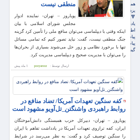
منطقی نیست
همدان
یزد
پویاروز – تهران- نماینده ادوار
🔻پویاروز
یادداشت پویاروز
مجلس شورای اسلامی با بیان
اطلاعیه
اینکه وقتی با دیپلماسی می‌توان منافع ملی را تأمین کرد گزینه‌
پیام تبریک پویاروز
جنگ منطقی نیست، گفت: نباید تصور کنیم که تمامی مسائل
پیام تسلیت پویاروز
تنها با برخورد نظامی و زور حل می‌شوند بسیاری از بحران‌ها
گیشه روزنامه ها
را می‌توان با مدیریت صحیح و دیپلماسی مدیریت کرد.
ارسال توسط :
pooyarooz
1 ماه پيش
کفه سنگین تعهدات آمریکا/ تضاد منافع در
روابط راهبردی واشنگتن_تل‌آویو مشهود است
پویاروز – تهران- دبیرکل حزب همبستگی دانش‌آموختگان
ایران، کفه ترازوی تعهدات آمریکا در یادداشت تفاهم با ایران
را سنگین توصیف کرد و گفت: به نظر می‌رسد در شرایط