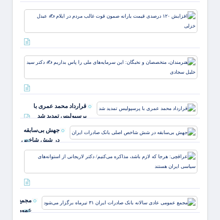
وقتی ا
افزای
خون
۱۲۰
علمدا
درصد
پرچم 
قیمت
روید ✍
یارانه
زهر
هنرمند
صمون
متخصص
قوت
نخبگان
غالب
سرمایه
مردم د
ملی ر
ایلام ✍
قرارداد محمد عمری با
بداریم
عبدل
پرسپولیس تمدید شد
دکتر
خزل
جهش بی‌سابقه
در شش شاخص
اصلی بانک
عراقچ
صادرات ایران
هرجا ک
لازم ب
مذاکر
می‌کنی
مجمع
دکتر
عمومی
لاریجا