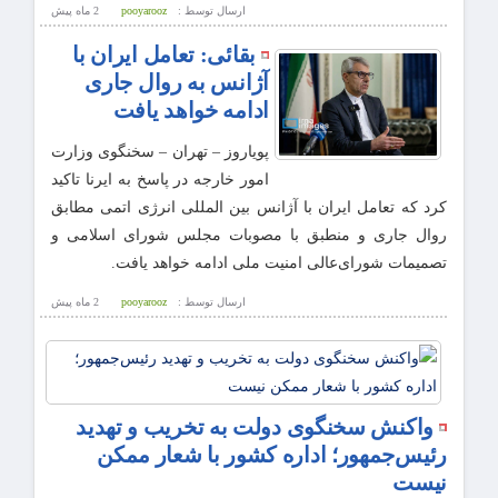
ارسال توسط :
pooyarooz
2 ماه پيش
بقائی: تعامل ایران با
آژانس به روال جاری
ادامه خواهد یافت
پویاروز – تهران – سخنگوی وزارت
امور خارجه در پاسخ به ایرنا تاکید
کرد که تعامل ایران با آژانس بین المللی انرژی اتمی مطابق
روال جاری و منطبق با مصوبات مجلس شورای اسلامی و
تصمیمات شورای‌عالی امنیت ملی ادامه خواهد یافت.
ارسال توسط :
pooyarooz
2 ماه پيش
واکنش سخنگوی دولت به تخریب و تهدید
رئیس‌جمهور؛ اداره کشور با شعار ممکن
نیست