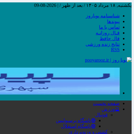
یکشنبه, ۱۸ مرداد ۱۴۰۵ / بعد از ظهر /
|
2026-08-09
شناسنامه پویاروز
پیوندها
تماس با ما
فـال روزانـه
فال حافظ
نتایج زنده ورزشی
RSS
صفحه نخست
🔮ورزش
فوتبال
🔴باشگاه پرسپولیس
🔵باشگاه استقلال
کشتی و وزنه‌برداری