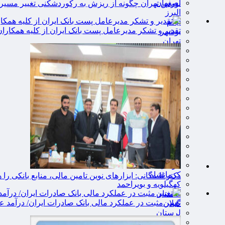
اصفهان
بورس تهران چگونه از ریزش به رکوردشکنی تغییر مسیر 
البرز
ایلام
تقدیر و تشکر مدیرعامل پست بانک ایران از کلیه همکاران 
بوشهر
تهران
چهارمحال و بختیاری
خراسان جنوبی
خراسان رضوی
خراسان شمالی
خوزستان
زنجان
سمنان
سیستان و بلوچستان
فارس
قزوین
قم
کردستان
کرمان
کرمانشاه
دکتر للـه‌گانی: ابزارهای نوین تامین مالی، منابع بانکی را
کهگیلویه و بویراحمد
گلستان
تغییر مثبت در عملکرد مالی بانک صادرات ایران/ درآمد عملیاتی ۸۰ د
گیلان
لرستان
مازندران