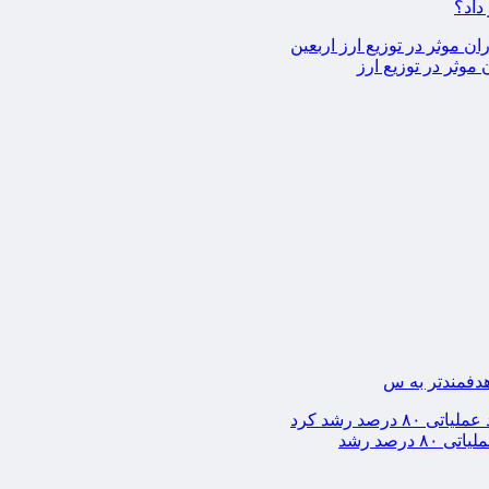
داد؟
موثر در توزیع ارز
 هدفمندتر به س
رصد رشد