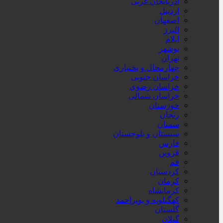
آذربایجان غربی
اردبیل
اصفهان
البرز
ایلام
بوشهر
تهران
چهارمحال و بختیاری
خراسان جنوبی
خراسان رضوی
خراسان شمالی
خوزستان
زنجان
سمنان
سیستان و بلوچستان
فارس
قزوین
قم
کردستان
کرمان
کرمانشاه
کهگیلویه و بویراحمد
گلستان
گیلان