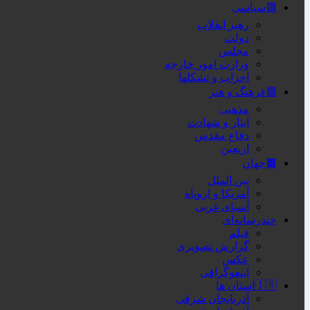
🟥سیاسی
رهبر انقلاب
دولت
مجلس
وزارت امور خارجه
احزاب و تشکلها
🟦فرهنگ و هنر
مذهبی
ایثار و شهادت
دفاع مقدس
اربعین
🟫جهان
بین الملل
آمریکا و اروپاه
آسیای غربی
چندرسانه‌ای
فیلم
گزارش تصویری
عکس
اینفوگرافی
🇮🇷استان ها
آذربایجان شرقی