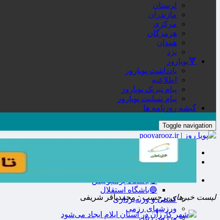
لرستان
مازندران
مرکزی
هرمزگان
همدان
یزد
🔻پویاروز
یادداشت پویاروز
اطلاعیه
پیام تبریک پویاروز
پیام تسلیت پویاروز
گیشه روزنامه ها
Toggle navigation
صفحه نخست
🔮ورزش
فوتبال
🔴باشگاه پرسپولیس
🔵باشگاه استقلال
لیست خبرهای برچسب :
محمدباقر شریفی
کشتی و وزنه‌برداری
ورزشهای رزمی
ورزش زنان