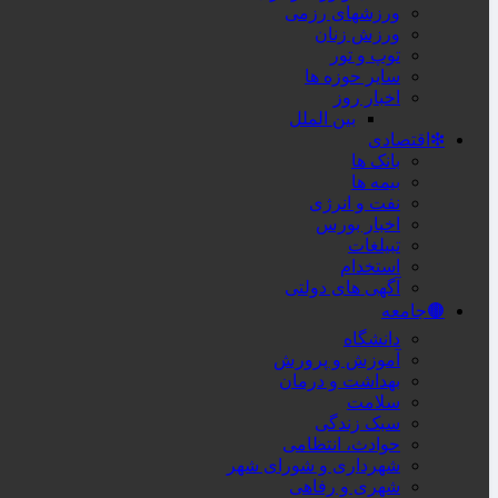
ورزشهای رزمی
ورزش زنان
توپ و تور
سایر حوزه ها
اخبار روز
بین الملل
❇اقتصادی
بانک ها
بیمه ها
نفت و انرژی
اخبار بورس
تبیلغات
استخدام
آگهی های دولتی
🟤جامعه
دانشگاه
آموزش و پرورش
بهداشت و درمان
سلامت
سبک زندگی
حوادث، انتظامی
شهرداری و شورای شهر
شهری و رفاهی