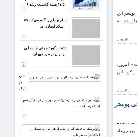
ایران/
۱۴.۵ همت گذشت/ رشد ۹
درآمد
عملیاتی
 پوستر این
۸۰ درصد
نام تو دلم را گرم می‌کند ✍️
ار شد. به
رشد
اسلام انصاری فر
1 سال پيش
ثبت رکورد جهانی جابه‌جایی
زائران در مرز مهران
ه» امروز،
ار کرد. این
رشد ۲۴
درصدی
تردد
1 سال پيش
زائران
رئیس
در
ی پوستر
ستاد
اربعین
مرکزی
از مرز
اربعین:
مهران
سهم
نعت بیمه»
پزشکیان:
مهران
ین رویداد
جامعه
از تردد