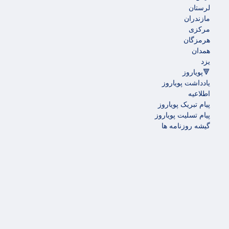
لرستان
مازندران
مرکزی
هرمزگان
همدان
یزد
🔻پویاروز
یادداشت پویاروز
اطلاعیه
پیام تبریک پویاروز
پیام تسلیت پویاروز
گیشه روزنامه ها