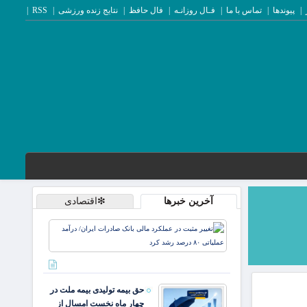
پیوندها
تماس با ما
فـال روزانـه
فال حافظ
نتایج زنده ورزشی
RSS
آخرین خبرها
❇اقتصادی
تغییر
مثبت در
عملکرد
مالی
بانک
حق بیمه تولیدی بیمه ملت در
صادرات
چهار ماه نخست امسال از