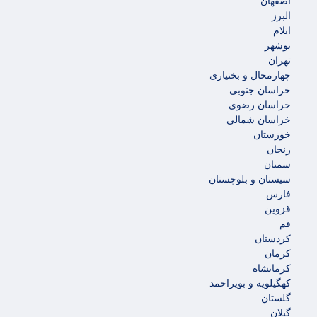
اصفهان
البرز
ایلام
بوشهر
تهران
چهارمحال و بختیاری
خراسان جنوبی
خراسان رضوی
خراسان شمالی
خوزستان
زنجان
سمنان
سیستان و بلوچستان
فارس
قزوین
قم
کردستان
کرمان
کرمانشاه
کهگیلویه و بویراحمد
گلستان
گیلان