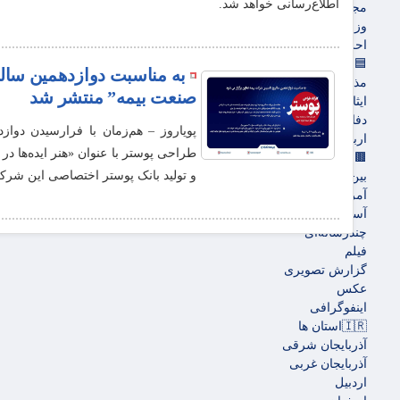
اطلاع‌رسانی خواهد شد.
مجلس
وزارت امور خارجه
احزاب و تشکلها
🟦فرهنگ و هنر
به مناسبت دوازدهمین سالرو
مذهبی
صنعت بیمه” منتشر شد
ایثار و شهادت
دفاع مقدس
پویاروز – هم‌زمان با فرارسیدن دو
اربعین
طراحی پوستر با عنوان «هنر ایده‌ها د
🟫جهان
و تولید بانک پوستر اختصاصی این شرک
بین الملل
آمریکا و اروپاه
آسیای غربی
چندرسانه‌ای
فیلم
گزارش تصویری
عکس
اینفوگرافی
🇮🇷استان ها
آذربایجان شرقی
آذربایجان غربی
اردبیل