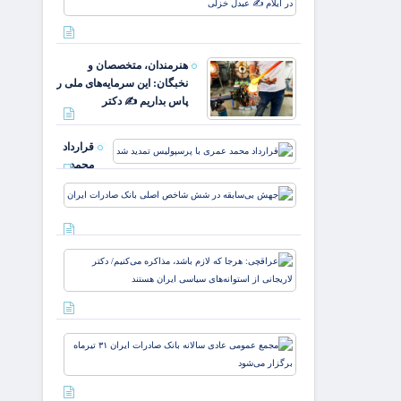
علمداران
درصدی
پرچم می
قیمت
روید ✍️
یارانه
زهر
هنرمندان، متخصصان و
صمون
نخبگان: این سرمایه‌های ملی را
قوت
پاس بداریم ✍️ دکتر
غالب
مردم در
ایلام ✍️
قرارداد
عبدل
محمد
خزل
عمری با
جهش
پرسپولیس
بی‌سابقه
تمدید شد
در شش
شاخص
عراقچی:
اصلی
هرجا که
بانک
لازم باشد،
صادرات
مذاکره
ایران
می‌کنیم/
مجمع
دکتر
عمومی
لاریجانی
عادی
از
سالانه
استوانه‌ها