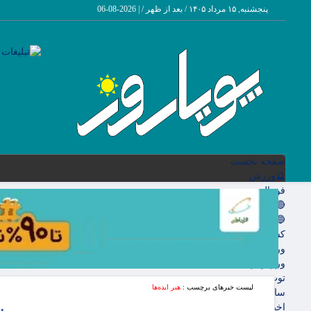
پنجشنبه, ۱۵ مرداد ۱۴۰۵ / بعد از ظهر /
|
2026-08-06
صفحه نخست
🔮ورزش
فوتبال
🔴باشگاه پرسپولیس
🔵باشگاه استقلال
کشتی و وزنه‌برداری
ورزشهای رزمی
ورزش زنان
توپ و تور
لیست خبرهای برچسب :
هنر ایده‌ها
سایر حوزه ها
اخبار روز