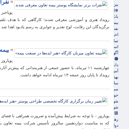
نفرا
بین الملل
❇اقتصادی
پویاخبر 
بانک ها
رویداد هنری و آموزشی معرفی شدند؛ کارگاهی که با هدف تلفیق 
بیمه ها
برگزیدگان این رقابت، لوح تقدیر و جوایزی به رسم یادبود اهدا شد.
نفت و انرژی
اخبار بورس
تبیلغات
استخدام
بیمه
آگهی های دولتی
🟤جامعه
پویاروز
دانشگاه
چهارشنبه ۱۱ تیرماه، با حضور جمعی از هنرمندانی که پیش‌
آموزش و پرورش
رویداد تا پایان روز جمعه ۱۳ تیرماه ادامه خواهد داشت.
بهداشت و درمان
سلامت
سبک زندگی
حوادث، انتظامی
شهرداری و شورای شهر
شهری و رفاهی
🟥سیاسی
پویاروز – با توجه به شرایط پیش‌آمده و ضرورت همراهی با فضای
رهبر انقلاب
که به مناسبت دوازدهمین سالروز تأسیس شرکت بیمه تعاون برنا
دولت