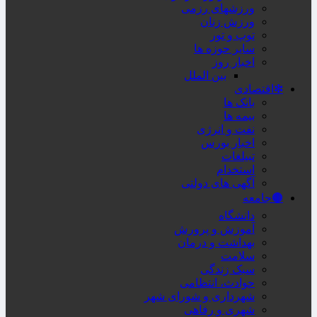
ورزشهای رزمی
ورزش زنان
توپ و تور
سایر حوزه ها
اخبار روز
بین الملل
❇اقتصادی
بانک ها
بیمه ها
نفت و انرژی
اخبار بورس
تبیلغات
استخدام
آگهی های دولتی
🟤جامعه
دانشگاه
آموزش و پرورش
بهداشت و درمان
سلامت
سبک زندگی
حوادث، انتظامی
شهرداری و شورای شهر
شهری و رفاهی