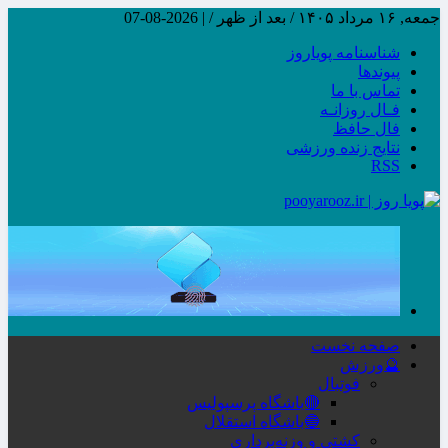
جمعه, ۱۶ مرداد ۱۴۰۵ / بعد از ظهر /
|
2026-08-07
شناسنامه پویاروز
پیوندها
تماس با ما
فـال روزانـه
فال حافظ
نتایج زنده ورزشی
RSS
صفحه نخست
🔮ورزش
فوتبال
🔴باشگاه پرسپولیس
🔵باشگاه استقلال
کشتی و وزنه‌برداری