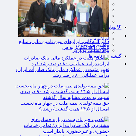
مرکزی
هرمزگان
همدان
یزد
🔻پویاروز
یادداشت پویاروز
اطلاعیه
دکتر للـه‌گانی: ابزارهای نوین تامین مالی، منابع
پیام تبریک پویاروز
بانکی را هدفمندتر به س
پیام تسلیت پویاروز
گیشه روزنامه ها
تغییر مثبت در عملکرد مالی بانک صادرات ایران/
درآمد عملیاتی ۸۰ درصد رشد
حق بیمه تولیدی بیمه ملت در چهار ماه نخست
امسال از ۱۴.۵ همت گذشت/ رشد ۹