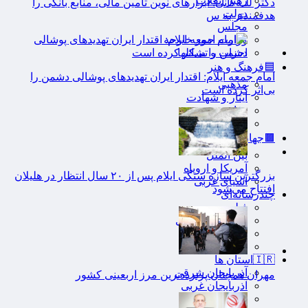
رهبر انقلاب
دکتر للـه‌گانی: ابزارهای نوین تامین مالی، منابع بانکی را
دولت
هدفمندتر به س
مجلس
وزارت امور خارجه
احزاب و تشکلها
🟦فرهنگ و هنر
امام جمعه ایلام: اقتدار ایران تهدیدهای پوشالی دشمن را
مذهبی
بی‌اثر کرده است
ایثار و شهادت
دفاع مقدس
اربعین
🟫جهان
بین الملل
آمریکا و اروپاه
بزرگترین سازه سنگی ایلام پس از ۲۰ سال انتظار در هلیلان
آسیای غربی
افتتاح می‌شود
چندرسانه‌ای
فیلم
گزارش تصویری
عکس
اینفوگرافی
🇮🇷استان ها
آذربایجان شرقی
مهران همچنان پرترددترین مرز اربعینی کشور
آذربایجان غربی
اردبیل