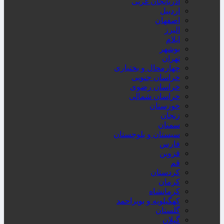
آذربایجان غربی
اردبیل
اصفهان
البرز
ایلام
بوشهر
تهران
چهارمحال و بختیاری
خراسان جنوبی
خراسان رضوی
خراسان شمالی
خوزستان
زنجان
سمنان
سیستان و بلوچستان
فارس
قزوین
قم
کردستان
کرمان
کرمانشاه
کهگیلویه و بویراحمد
گلستان
گیلان