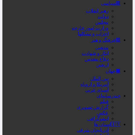
🟥سیاسی
رهبر انقلاب
دولت
مجلس
وزارت امور خارجه
احزاب و تشکلها
🟦فرهنگ و هنر
مذهبی
ایثار و شهادت
دفاع مقدس
اربعین
🟫جهان
بین الملل
آمریکا و اروپاه
آسیای غربی
چندرسانه‌ای
فیلم
گزارش تصویری
عکس
اینفوگرافی
🇮🇷استان ها
آذربایجان شرقی