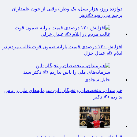
دوازده روز، هزار نسل، یک وطن/ وقتی از خون علمداران
پرچم می روید ✍️زهر
افزایش ۱۲۰ درصدی قیمت یارانه صمون قوت غالب مردم در
ایلام ✍️ عبدل خزل
هنرمندان، متخصصان و نخبگان: این سرمایه‌های ملی را پاس
بداریم ✍️ دکتر
قرارداد محمد عمری با پرسپولیس تمدید شد